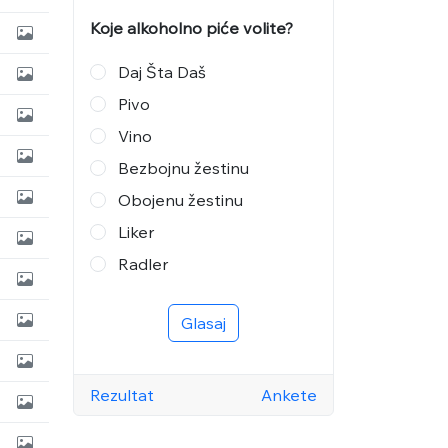
Koje alkoholno piće volite?
Daj Šta Daš
Pivo
Vino
Bezbojnu žestinu
Obojenu žestinu
Liker
Radler
Glasaj
Rezultat
Ankete