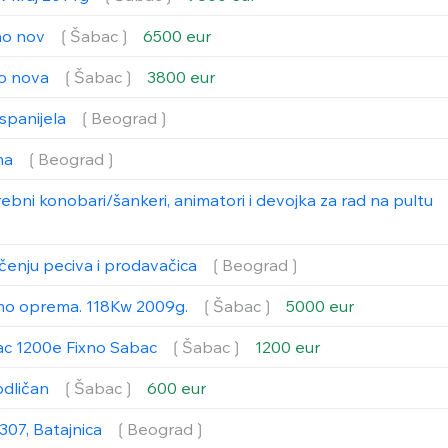
ao nov
❲Šabac❳
6500 eur
ao nova
❲Šabac❳
3800 eur
 spanijela
❲Beograd❳
ina
❲Beograd❳
rebni konobari/šankeri, animatori i devojka za rad na pultu
čenju peciva i prodavačica
❲Beograd❳
smo oprema. 118Kw 2009g.
❲Šabac❳
5000 eur
ac 1200e Fixno Sabac
❲Šabac❳
1200 eur
odličan
❲Šabac❳
600 eur
307, Batajnica
❲Beograd❳