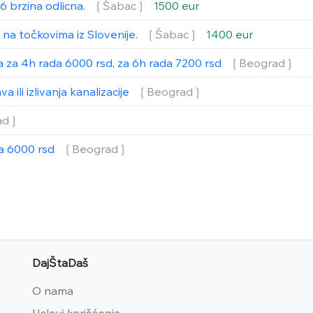
6 brzina odlicna.
❲Šabac❳
1500 eur
 na točkovima iz Slovenije.
❲Šabac❳
1400 eur
a za 4h rada 6000 rsd, za 6h rada 7200 rsd
❲Beograd❳
 ili izlivanja kanalizacije
❲Beograd❳
ad❳
a 6000 rsd
❲Beograd❳
DajŠtaDaš
O nama