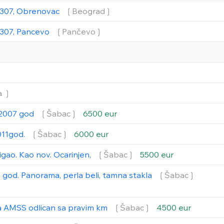
2307, Obrenovac
❲Beograd❳
2307, Pancevo
❲Pančevo❳
a ❳
a 2007 god
❲Šabac❳
6500 eur
011god.
❲Šabac❳
6000 eur
tigao. Kao nov. Ocarinjen,
❲Šabac❳
5500 eur
 god. Panorama, perla beli, tamna stakla
❲Šabac❳
sa AMSS odlican sa pravim km
❲Šabac❳
4500 eur