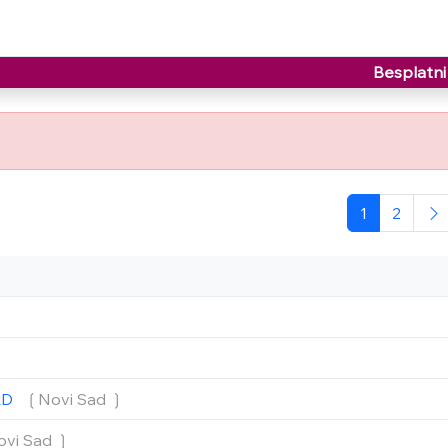
Besplatni 
1
2
❳
SAD
❲Novi Sad ❳
vi Sad ❳