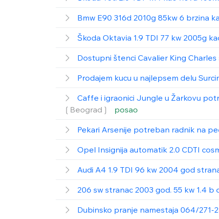
Bmw E90 316d 2010g 85kw 6 brzina k
Škoda Oktavia 1.9 TDI 77 kw 2005g k
Dostupni štenci Cavalier King Charles
Prodajem kucu u najlepsem delu Surc
Caffe i igraonici Jungle u Žarkovu pot
❲Beograd❳
posao
Pekari Arsenije potreban radnik na pe
Opel Insignija automatik 2.0 CDTI co
Audi A4 1.9 TDI 96 kw 2004 god stran
206 sw stranac 2003 god. 55 kw 1.4 b 
Dubinsko pranje namestaja 064/271-2