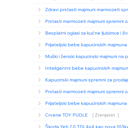
Zdravi prstasti majmuni marmozeti sp
Prstasti marmozeti majmuni spremni z
Besplatni oglasi za kućne ljubimce i ži
Prijateljski bebe kapucinskih majmuna
Muški i ženski kapucinski majmuni na 
Inteligentni bebe kapucinskih majmuna
Kapucinski majmuni spremni za proda
Prstasti marmozeti majmuni spremni z
Prijateljski bebe kapucinskih majmuna
Crvene TOY PUDLE
❲Zrenjanin ❳
Škoda Yeti 2.0 TDI 4x4 kao nova 103k