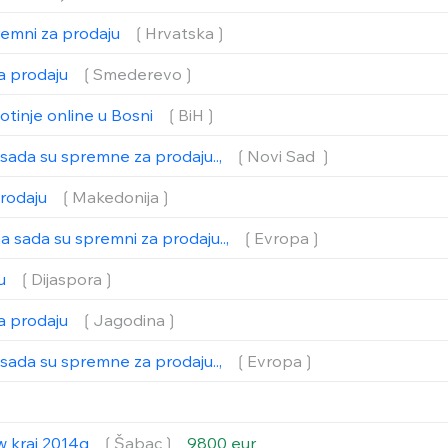
remni za prodaju
❲Hrvatska❳
a prodaju
❲Smederevo❳
votinje online u Bosni
❲BiH❳
 sada su spremne za prodaju..,
❲Novi Sad ❳
prodaju
❲Makedonija❳
 sada su spremni za prodaju..,
❲Evropa❳
ju
❲Dijaspora❳
a prodaju
❲Jagodina❳
 sada su spremne za prodaju..,
❲Evropa❳
w kraj 2014g
❲Šabac❳
9800 eur