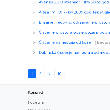
Avensis 2.2 D stranac 110kw 2006 god 
Altea 1.9 TDI 77kw 2005 god tek stigla
Brisanje i redovno održavanje prostor
Čišćenje prostora posle požara, poplava
Čišćenje nameštaja od kože
❲Beogr
Dubinsko čišćenje nameštaja od mebl
1
2
10
Korisnici
Početna