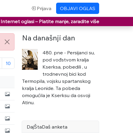
Prijava
OBJAVI OGLAS
Internet oglasi –
Platite manje, zaradite više
Na današnji dan
480. pne - Persijanci su,
pod vođstvom kralja
10
Kserksa, pobedili , u
trodnevnoj bici kod
Termopila, vojsku spartanskog
kralja Leonide. Ta pobeda
omogućila je Kserksu da osvoji
Atinu.
DajŠtaDaš anketa