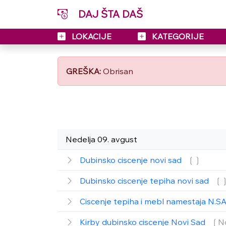
DAJ ŠTA DAŠ
LOKACIJE
KATEGORIJE
GREŠKA:
Obrisan
Nedelja 09. avgust
Dubinsko ciscenje novi sad
❲❳
Dubinsko ciscenje tepiha novi sad
❲
Ciscenje tepiha i mebl namestaja N.
Kirby dubinsko ciscenje Novi Sad
❲No