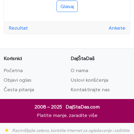
Glasaj
Rezultat
Ankete
Korisnici
DajŠtaDaš
Početna
O nama
Objavi oglas
Uslovi korišćenja
Česta pitanja
Kontaktirajte nas
2008 – 2025 DajStaDas.com
Platite manje, zaradite više
Razmišljajte zeleno, koristite Internet za oglašavanje i zaštitite