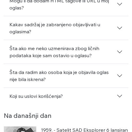
Mogu li da dodam HTML tagove ili URL u moj
oglas?
Kakav sadržaj je zabranjeno objavljivati u
oglasima?
Šta ako me neko uzmenirava zbog ličnih
podataka koje sam ostavio u oglasu?
Šta da radim ako osoba koja je objavila oglas
nije bila iskrena?
Koji su uslovi korišćenja?
Na današnji dan
1959. - Satelit SAD Eksplorer 6 lansiran