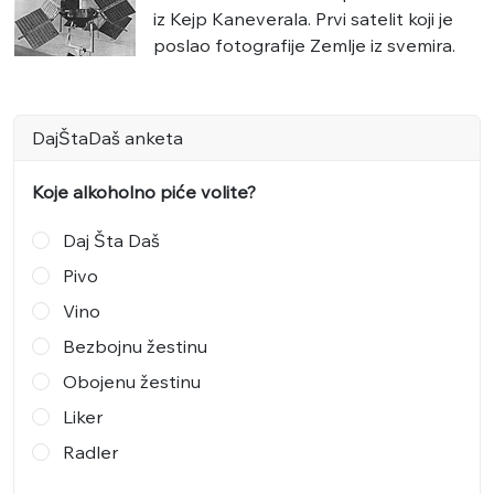
iz Kejp Kaneverala. Prvi satelit koji je
poslao fotografije Zemlje iz svemira.
DajŠtaDaš anketa
Koje alkoholno piće volite?
Daj Šta Daš
Pivo
Vino
Bezbojnu žestinu
Obojenu žestinu
Liker
Radler