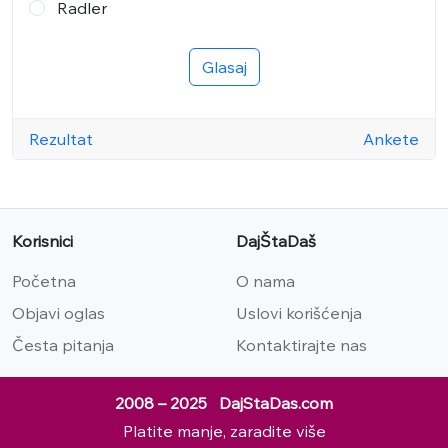
Radler
Glasaj
Rezultat
Ankete
Korisnici
DajŠtaDaš
Početna
O nama
Objavi oglas
Uslovi korišćenja
Česta pitanja
Kontaktirajte nas
2008 – 2025 DajStaDas.com
Platite manje, zaradite više