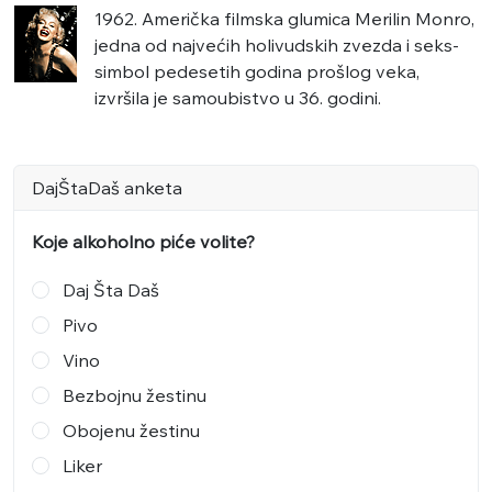
1962. Američka filmska glumica Merilin Monro,
jedna od najvećih holivudskih zvezda i seks-
simbol pedesetih godina prošlog veka,
izvršila je samoubistvo u 36. godini.
DajŠtaDaš anketa
Koje alkoholno piće volite?
Daj Šta Daš
Pivo
Vino
Bezbojnu žestinu
Obojenu žestinu
Liker