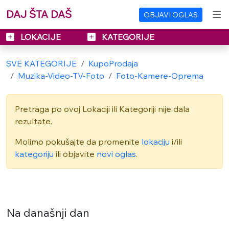
DAJ ŠTA DAŠ
OBJAVI OGLAS
LOKACIJE
KATEGORIJE
SVE KATEGORIJE
KupoProdaja
Muzika-Video-TV-Foto
Foto-Kamere-Oprema
Pretraga po ovoj Lokaciji ili Kategoriji nije dala
rezultate.
Molimo pokušajte da promenite
lokaciju
i/ili
kategoriju
ili objavite
novi oglas
.
Na današnji dan