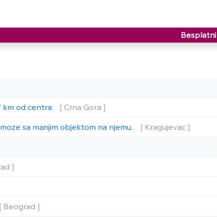
Besplatni 
.7 km od centra
❲Crna Gora❳
 moze sa manjim objektom na njemu.
❲Kragujevac❳
rad❳
❲Beograd❳