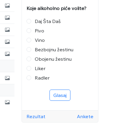
Koje alkoholno piće volite?
Daj Šta Daš
Pivo
Vino
Bezbojnu žestinu
Obojenu žestinu
Liker
Radler
Glasaj
Rezultat
Ankete