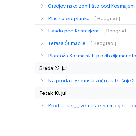
Gradjevinsko zemljište pod Kosmajem
Plac na proplanku
❲Beograd❳
Livada pod Kosmajem
❲Beograd❳
Terasa Šumadije
❲Beograd❳
Plantaža Kosmajskih plavih dijamanat
Sreda 22. jul
Na prodaju vrhunski voćnjak trešnje 
Petak 10. jul
Prodaje se gg zemljište na manje od 