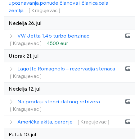
upoznavanja,ponude članova i članica,cela
zemlja
❲Kragujevac❳
Nedelja 26. jul
VW Jetta 1.4b turbo benzinac
❲Kragujevac❳
4500 eur
Utorak 21. jul
Lagotto Romagnolo – rezervacija stenaca
❲Kragujevac❳
Nedelja 12. jul
Na prodaju stenci zlatnog retrivera
❲Kragujevac❳
Američka akita, parenje
❲Kragujevac❳
Petak 10. jul