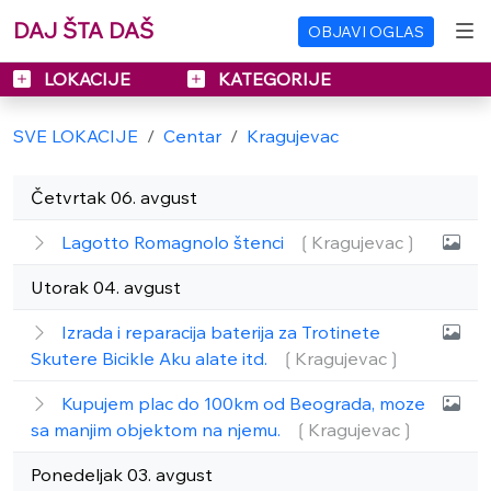
DAJ ŠTA DAŠ
OBJAVI OGLAS
LOKACIJE
KATEGORIJE
SVE LOKACIJE
Centar
Kragujevac
Četvrtak 06. avgust
Lagotto Romagnolo štenci
❲Kragujevac❳
Utorak 04. avgust
Izrada i reparacija baterija za Trotinete
Skutere Bicikle Aku alate itd.
❲Kragujevac❳
Kupujem plac do 100km od Beograda, moze
sa manjim objektom na njemu.
❲Kragujevac❳
Ponedeljak 03. avgust