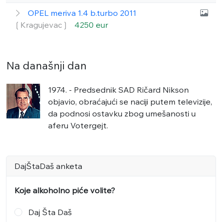
OPEL meriva 1.4 b.turbo 2011
❲Kragujevac❳
4250 eur
Na današnji dan
1974. - Predsednik SAD Ričard Nikson
objavio, obraćajući se naciji putem televizije,
da podnosi ostavku zbog umešanosti u
aferu Votergejt.
DajŠtaDaš anketa
Koje alkoholno piće volite?
Daj Šta Daš