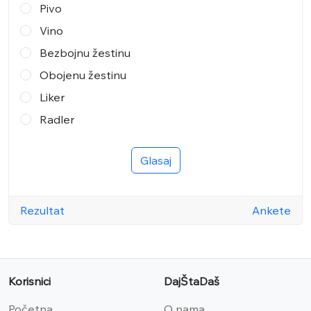
Pivo
Vino
Bezbojnu žestinu
Obojenu žestinu
Liker
Radler
Glasaj
Rezultat
Ankete
Korisnici
DajŠtaDaš
Početna
O nama