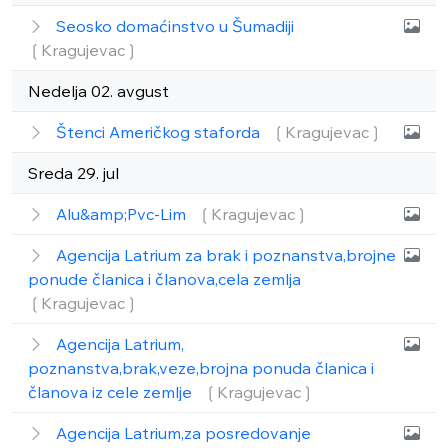
Seosko domaćinstvo u Šumadiji
❲Kragujevac❳
Nedelja 02. avgust
Štenci Američkog staforda
❲Kragujevac❳
Sreda 29. jul
Alu&amp;Pvc-Lim
❲Kragujevac❳
Agencija Latrium za brak i poznanstva,brojne
ponude članica i članova,cela zemlja
❲Kragujevac❳
Agencija Latrium,
poznanstva,brak,veze,brojna ponuda članica i
članova iz cele zemlje
❲Kragujevac❳
Agencija Latrium,za posredovanje