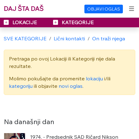
DAJ ŠTA DAŠ
OBJAVI OGLAS
LOKACIJE
KATEGORIJE
SVE KATEGORIJE
Lični kontakti
On traži njega
Pretraga po ovoj Lokaciji ili Kategoriji nije dala
rezultate.
Molimo pokušajte da promenite
lokaciju
i/ili
kategoriju
ili objavite
novi oglas
.
Na današnji dan
1974. - Predsednik SAD Ričard Nikson