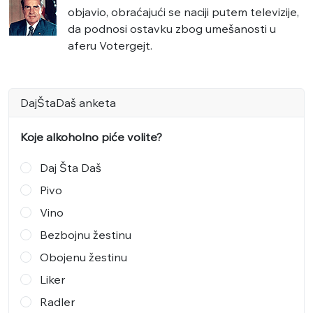
objavio, obraćajući se naciji putem televizije,
da podnosi ostavku zbog umešanosti u
aferu Votergejt.
DajŠtaDaš anketa
Koje alkoholno piće volite?
Daj Šta Daš
Pivo
Vino
Bezbojnu žestinu
Obojenu žestinu
Liker
Radler