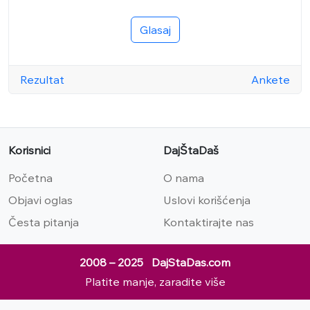
Glasaj
Rezultat
Ankete
Korisnici
DajŠtaDaš
Početna
O nama
Objavi oglas
Uslovi korišćenja
Česta pitanja
Kontaktirajte nas
2008 – 2025 DajStaDas.com
Platite manje, zaradite više