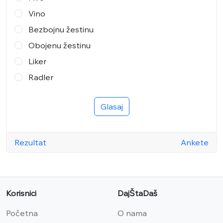
Vino
Bezbojnu žestinu
Obojenu žestinu
Liker
Radler
Glasaj
Rezultat
Ankete
Korisnici
DajŠtaDaš
Početna
O nama