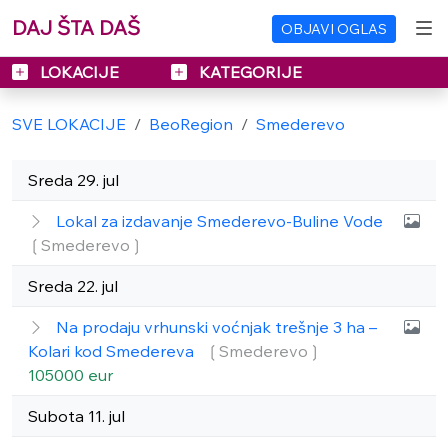
DAJ ŠTA DAŠ
OBJAVI OGLAS
LOKACIJE
KATEGORIJE
SVE LOKACIJE
BeoRegion
Smederevo
Sreda 29. jul
Lokal za izdavanje Smederevo-Buline Vode
❲Smederevo❳
Sreda 22. jul
Na prodaju vrhunski voćnjak trešnje 3 ha –
Kolari kod Smedereva
❲Smederevo❳
105000 eur
Subota 11. jul