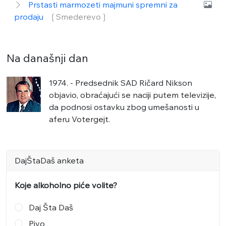
Prstasti marmozeti majmuni spremni za
prodaju
❲Smederevo❳
Na današnji dan
1974. - Predsednik SAD Ričard Nikson
objavio, obraćajući se naciji putem televizije,
da podnosi ostavku zbog umešanosti u
aferu Votergejt.
DajŠtaDaš anketa
Koje alkoholno piće volite?
Daj Šta Daš
Pivo