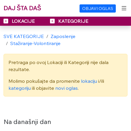
DAJ ŠTA DAŠ
OBJAVI OGLAS
LOKACIJE
KATEGORIJE
SVE KATEGORIJE
Zaposlenje
Stažiranje-Volontiranje
Pretraga po ovoj Lokaciji ili Kategoriji nije dala
rezultate.
Molimo pokušajte da promenite
lokaciju
i/ili
kategoriju
ili objavite
novi oglas
.
Na današnji dan