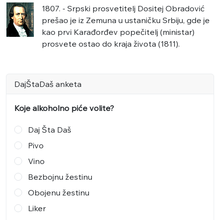
1807. - Srpski prosvetitelj Dositej Obradović
prešao je iz Zemuna u ustaničku Srbiju, gde je
kao prvi Karađorđev popečitelj (ministar)
prosvete ostao do kraja života (1811).
DajŠtaDaš anketa
Koje alkoholno piće volite?
Daj Šta Daš
Pivo
Vino
Bezbojnu žestinu
Obojenu žestinu
Liker