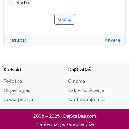
Radler
Glasaj
Rezultat
Ankete
Korisnici
DajŠtaDaš
Početna
O nama
Objavi oglas
Uslovi korišćenja
Česta pitanja
Kontaktirajte nas
2008 – 2025 DajStaDas.com
Platite manje, zaradite više