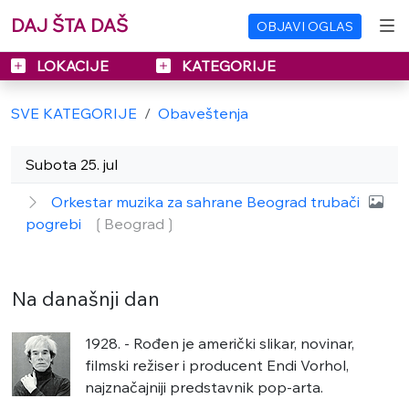
DAJ ŠTA DAŠ
OBJAVI OGLAS
LOKACIJE
KATEGORIJE
SVE KATEGORIJE
Obaveštenja
Subota 25. jul
Orkestar muzika za sahrane Beograd trubači
pogrebi
❲Beograd❳
Na današnji dan
1928. - Rođen je američki slikar, novinar,
filmski režiser i producent Endi Vorhol,
najznačajniji predstavnik pop-arta.