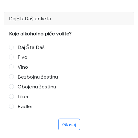
DajŠtaDaš anketa
Koje alkoholno piće volite?
Daj Šta Daš
Pivo
Vino
Bezbojnu žestinu
Obojenu žestinu
Liker
Radler
Glasaj