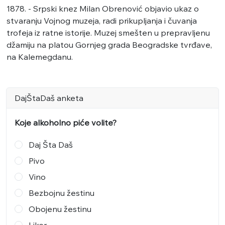
1878. - Srpski knez Milan Obrenović objavio ukaz o
stvaranju Vojnog muzeja, radi prikupljanja i čuvanja
trofeja iz ratne istorije. Muzej smešten u prepravljenu
džamiju na platou Gornjeg grada Beogradske tvrđave,
na Kalemegdanu.
DajŠtaDaš anketa
Koje alkoholno piće volite?
Daj Šta Daš
Pivo
Vino
Bezbojnu žestinu
Obojenu žestinu