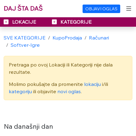
DAJ ŠTA DAŠ
OBJAVI OGLAS
LOKACIJE
KATEGORIJE
SVE KATEGORIJE
KupoProdaja
Računari
Softver-Igre
Pretraga po ovoj Lokaciji ili Kategoriji nije dala
rezultate.
Molimo pokušajte da promenite
lokaciju
i/ili
kategoriju
ili objavite
novi oglas
.
Na današnji dan