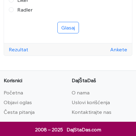
Liker
Radler
Glasaj
Rezultat
Ankete
Korisnici
DajŠtaDaš
Početna
O nama
Objavi oglas
Uslovi korišćenja
Česta pitanja
Kontaktirajte nas
2008 – 2025 DajStaDas.com