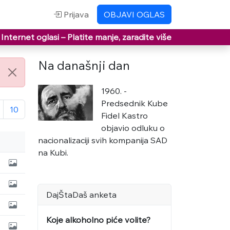
Prijava
OBJAVI OGLAS
Internet oglasi –
Platite manje, zaradite više
Na današnji dan
1960. -
Predsednik Kube
10
Fidel Kastro
objavio odluku o
nacionalizaciji svih kompanija SAD
na Kubi.
DajŠtaDaš anketa
Koje alkoholno piće volite?