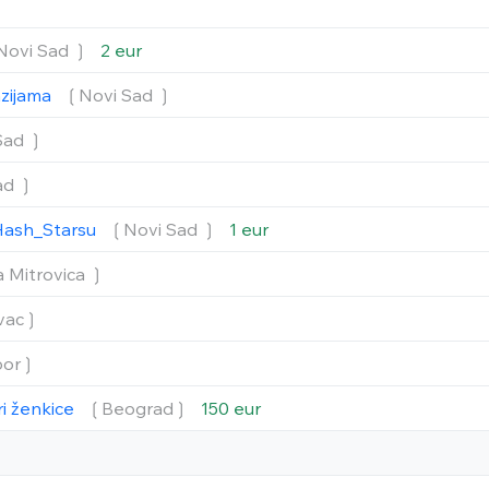
Novi Sad ❳
2 eur
nzijama
❲Novi Sad ❳
Sad ❳
ad ❳
Hash_Starsu
❲Novi Sad ❳
1 eur
 Mitrovica ❳
vac❳
or❳
ri ženkice
❲Beograd❳
150 eur