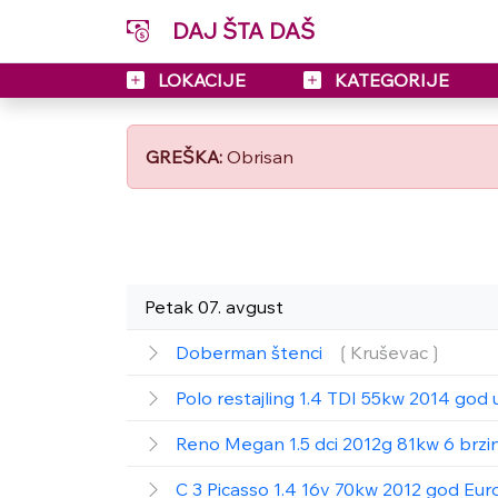
DAJ ŠTA DAŠ
LOKACIJE
KATEGORIJE
GREŠKA:
Obrisan
Petak 07. avgust
Doberman štenci
❲Kruševac❳
Polo restajling 1.4 TDI 55kw 2014 god 
Reno Megan 1.5 dci 2012g 81kw 6 brzin
C 3 Picasso 1.4 16v 70kw 2012 god Eur