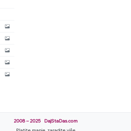
2008 – 2025 DajStaDas.com
Platite manje, zaradite više