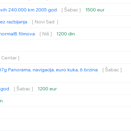
ravih 240.000 km 2005 god
❲Šabac❳
1500 eur
ez razbijanja
❲Novi Sad ❳
i normal8 filmova
❲Niš❳
1200 din
❲Centar❳
7g Panorama, navigacija, euro kuka, 6 brzina
❲Šabac❳
7 god
❲Šabac❳
1200 eur
in