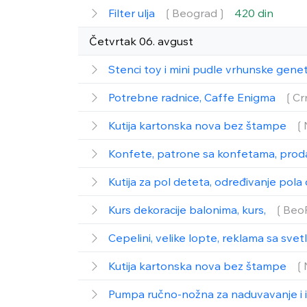
Filter ulja
❲Beograd❳
420 din
Četvrtak 06. avgust
Stenci toy i mini pudle vrhunske gene
Potrebne radnice, Caffe Enigma
❲Cr
Kutija kartonska nova bez štampe
❲
Konfete, patrone sa konfetama, prod
Kutija za pol deteta, određivanje pol
Kurs dekoracije balonima, kurs,
❲Beo
Cepelini, velike lopte, reklama sa svet
Kutija kartonska nova bez štampe
❲
Pumpa ručno-nožna za naduvavanje i 