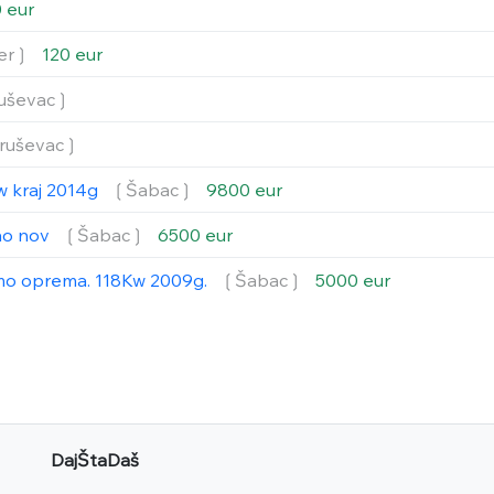
 eur
er❳
120 eur
uševac❳
ruševac❳
w kraj 2014g
❲Šabac❳
9800 eur
ao nov
❲Šabac❳
6500 eur
smo oprema. 118Kw 2009g.
❲Šabac❳
5000 eur
DajŠtaDaš