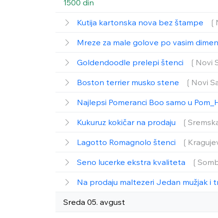
1500 din
Kutija kartonska nova bez štampe
❲
Mreze za male golove po vasim dime
Goldendoodle prelepi štenci
❲Novi 
Boston terrier musko stene
❲Novi S
Najlepsi Pomeranci Boo samo u Pom_
Kukuruz kokičar na prodaju
❲Sremska
Lagotto Romagnolo štenci
❲Kraguje
Seno lucerke ekstra kvaliteta
❲Somb
Na prodaju maltezeri Jedan mužjak i t
Sreda 05. avgust