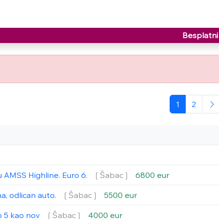
Besplatni 
1
2
u AMSS Highline. Euro 6.
❲Šabac❳
6800 eur
a, odlican auto.
❲Šabac❳
5500 eur
o 5 kao nov
❲Šabac❳
4000 eur