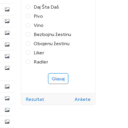
Daj Šta Daš
Pivo
Vino
Bezbojnu žestinu
Obojenu žestinu
Liker
Radler
Glasaj
Rezultat
Ankete