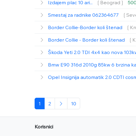
Izdajem plac 10 ari...
❲Beograd❳
500
Smestaj za radnike 062364677
❲Sev
Border Collie-Border koli štenad
❲Kr
Border Collie - Border koli štenad
❲K
Škoda Yeti 2.0 TDI 4x4 kao nova 103k
Bmw E90 316d 2010g 85kw 6 brzina k
Opel Insignija automatik 2.0 CDTI co
1
2
10
Korisnici