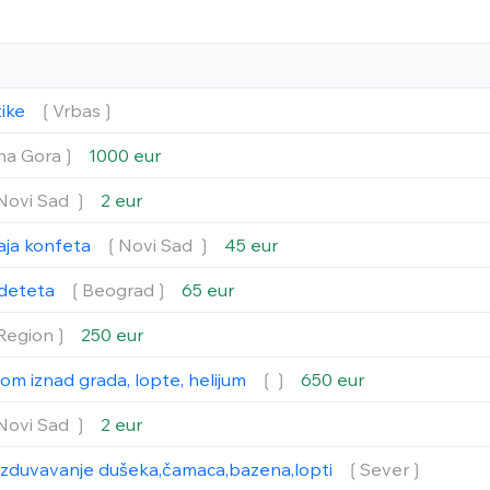
tike
❲Vrbas❳
na Gora❳
1000 eur
Novi Sad ❳
2 eur
aja konfeta
❲Novi Sad ❳
45 eur
a deteta
❲Beograd❳
65 eur
Region❳
250 eur
lom iznad grada, lopte, helijum
❲❳
650 eur
Novi Sad ❳
2 eur
izduvavanje dušeka,čamaca,bazena,lopti
❲Sever❳