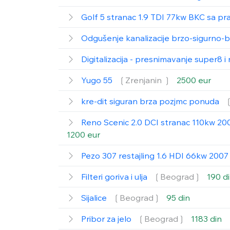
Golf 5 stranac 1.9 TDI 77kw BKC sa p
Odgušenje kanalizacije brzo-sigurno-b
Digitalizacija - presnimavanje super8 
Yugo 55
❲Zrenjanin ❳
2500 eur
kre-dit siguran brza pozjmc ponuda
Reno Scenic 2.0 DCI stranac 110kw 200
1200 eur
Pezo 307 restajling 1.6 HDI 66kw 200
Filteri goriva i ulja
❲Beograd❳
190 d
Sijalice
❲Beograd❳
95 din
Pribor za jelo
❲Beograd❳
1183 din