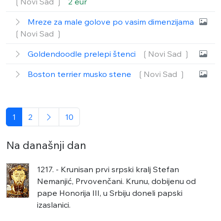
❲Novi Sad ❳
2 eur
Mreze za male golove po vasim dimenzijama
❲Novi Sad ❳
Goldendoodle prelepi štenci
❲Novi Sad ❳
Boston terrier musko stene
❲Novi Sad ❳
1
2
10
Na današnji dan
1217. - Krunisan prvi srpski kralj Stefan
Nemanjić, Prvovenčani. Krunu, dobijenu od
pape Honorija III, u Srbiju doneli papski
izaslanici.