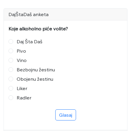
DajŠtaDaš anketa
Koje alkoholno piće volite?
Daj Šta Daš
Pivo
Vino
Bezbojnu žestinu
Obojenu žestinu
Liker
Radler
Glasaj