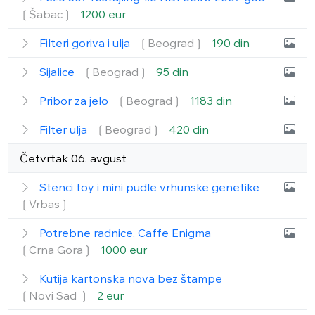
❲Šabac❳
1200 eur
Filteri goriva i ulja
❲Beograd❳
190 din
Sijalice
❲Beograd❳
95 din
Pribor za jelo
❲Beograd❳
1183 din
Filter ulja
❲Beograd❳
420 din
Četvrtak 06. avgust
Stenci toy i mini pudle vrhunske genetike
❲Vrbas❳
Potrebne radnice, Caffe Enigma
❲Crna Gora❳
1000 eur
Kutija kartonska nova bez štampe
❲Novi Sad ❳
2 eur