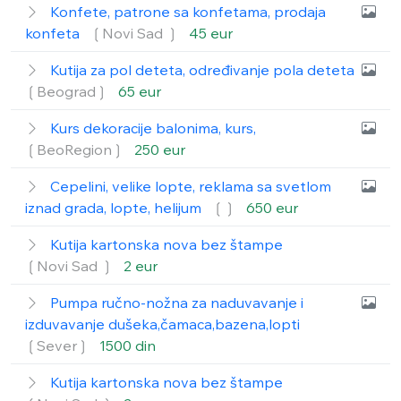
Konfete, patrone sa konfetama, prodaja
konfeta
❲Novi Sad ❳
45 eur
Kutija za pol deteta, određivanje pola deteta
❲Beograd❳
65 eur
Kurs dekoracije balonima, kurs,
❲BeoRegion❳
250 eur
Cepelini, velike lopte, reklama sa svetlom
iznad grada, lopte, helijum
❲❳
650 eur
Kutija kartonska nova bez štampe
❲Novi Sad ❳
2 eur
Pumpa ručno-nožna za naduvavanje i
izduvavanje dušeka,čamaca,bazena,lopti
❲Sever❳
1500 din
Kutija kartonska nova bez štampe