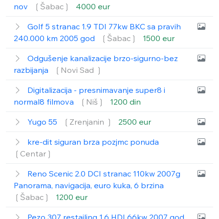
nov
❲Šabac❳
4000 eur
Golf 5 stranac 1.9 TDI 77kw BKC sa pravih
240.000 km 2005 god
❲Šabac❳
1500 eur
Odgušenje kanalizacije brzo-sigurno-bez
razbijanja
❲Novi Sad ❳
Digitalizacija - presnimavanje super8 i
normal8 filmova
❲Niš❳
1200 din
Yugo 55
❲Zrenjanin ❳
2500 eur
kre-dit siguran brza pozjmc ponuda
❲Centar❳
Reno Scenic 2.0 DCI stranac 110kw 2007g
Panorama, navigacija, euro kuka, 6 brzina
❲Šabac❳
1200 eur
Pezo 307 restajling 1.6 HDI 66kw 2007 god