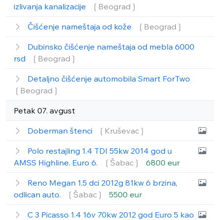
izlivanja kanalizacije
❲Beograd❳
Čišćenje nameštaja od kože
❲Beograd❳
Dubinsko čišćenje nameštaja od mebla 6000
rsd
❲Beograd❳
Detaljno čišćenje automobila Smart ForTwo
❲Beograd❳
Petak 07. avgust
Doberman štenci
❲Kruševac❳
Polo restajling 1.4 TDI 55kw 2014 god u
AMSS Highline. Euro 6.
❲Šabac❳
6800 eur
Reno Megan 1.5 dci 2012g 81kw 6 brzina,
odlican auto.
❲Šabac❳
5500 eur
C 3 Picasso 1.4 16v 70kw 2012 god Euro 5 kao