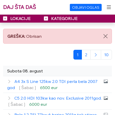
DAJ ŠTA DAŠ
OBJAVI OGLAS
LOKACIJE
KATEGORIJE
GREŠKA:
Obrisan
1
2
10
Subota 08. avgust
A4 3x S Line 125kw 2.0 TDI perla bela 2007
god
❲Šabac❳
6500 eur
C5 2.0 HDI 103kw kao nov. Exclusive 2011god.
❲Šabac❳
6000 eur
Polo 1.2 TSI 77kw 6 brzina 2011g tek stigao.