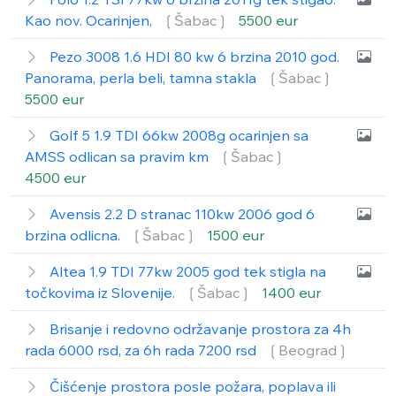
Kao nov. Ocarinjen,
❲Šabac❳
5500 eur
Pezo 3008 1.6 HDI 80 kw 6 brzina 2010 god.
Panorama, perla beli, tamna stakla
❲Šabac❳
5500 eur
Golf 5 1.9 TDI 66kw 2008g ocarinjen sa
AMSS odlican sa pravim km
❲Šabac❳
4500 eur
Avensis 2.2 D stranac 110kw 2006 god 6
brzina odlicna.
❲Šabac❳
1500 eur
Altea 1.9 TDI 77kw 2005 god tek stigla na
točkovima iz Slovenije.
❲Šabac❳
1400 eur
Brisanje i redovno održavanje prostora za 4h
rada 6000 rsd, za 6h rada 7200 rsd
❲Beograd❳
Čišćenje prostora posle požara, poplava ili