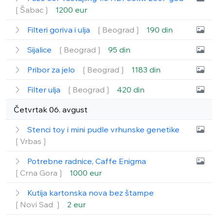
❲Šabac❳
1200 eur
Filteri goriva i ulja
❲Beograd❳
190 din
Sijalice
❲Beograd❳
95 din
Pribor za jelo
❲Beograd❳
1183 din
Filter ulja
❲Beograd❳
420 din
Četvrtak 06. avgust
Stenci toy i mini pudle vrhunske genetike
❲Vrbas❳
Potrebne radnice, Caffe Enigma
❲Crna Gora❳
1000 eur
Kutija kartonska nova bez štampe
❲Novi Sad ❳
2 eur