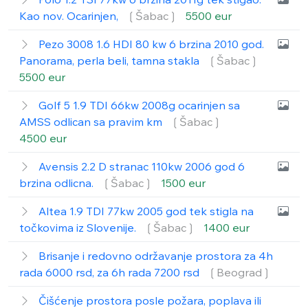
Kao nov. Ocarinjen,
❲Šabac❳
5500 eur
Pezo 3008 1.6 HDI 80 kw 6 brzina 2010 god.
Panorama, perla beli, tamna stakla
❲Šabac❳
5500 eur
Golf 5 1.9 TDI 66kw 2008g ocarinjen sa
AMSS odlican sa pravim km
❲Šabac❳
4500 eur
Avensis 2.2 D stranac 110kw 2006 god 6
brzina odlicna.
❲Šabac❳
1500 eur
Altea 1.9 TDI 77kw 2005 god tek stigla na
točkovima iz Slovenije.
❲Šabac❳
1400 eur
Brisanje i redovno održavanje prostora za 4h
rada 6000 rsd, za 6h rada 7200 rsd
❲Beograd❳
Čišćenje prostora posle požara, poplava ili