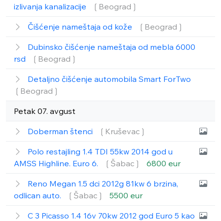
izlivanja kanalizacije
❲Beograd❳
Čišćenje nameštaja od kože
❲Beograd❳
Dubinsko čišćenje nameštaja od mebla 6000
rsd
❲Beograd❳
Detaljno čišćenje automobila Smart ForTwo
❲Beograd❳
Petak 07. avgust
Doberman štenci
❲Kruševac❳
Polo restajling 1.4 TDI 55kw 2014 god u
AMSS Highline. Euro 6.
❲Šabac❳
6800 eur
Reno Megan 1.5 dci 2012g 81kw 6 brzina,
odlican auto.
❲Šabac❳
5500 eur
C 3 Picasso 1.4 16v 70kw 2012 god Euro 5 kao