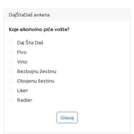
DajŠtaDaš anketa
Koje alkoholno piće volite?
Daj Šta Daš
Pivo
Vino
Bezbojnu žestinu
Obojenu žestinu
Liker
Radler
Glasaj