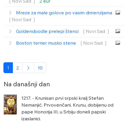
❲Novi Sad ❳
2 eur
Mreze za male golove po vasim dimenzijama
❲Novi Sad ❳
Goldendoodle prelepi štenci
❲Novi Sad ❳
Boston terrier musko stene
❲Novi Sad ❳
1
2
10
Na današnji dan
1217. - Krunisan prvi srpski kralj Stefan
Nemanjić, Prvovenčani. Krunu, dobijenu od
pape Honorija III, u Srbiju doneli papski
izaslanici.