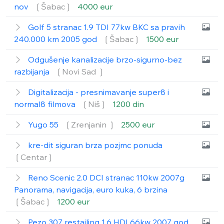
nov
❲Šabac❳
4000 eur
Golf 5 stranac 1.9 TDI 77kw BKC sa pravih
240.000 km 2005 god
❲Šabac❳
1500 eur
Odgušenje kanalizacije brzo-sigurno-bez
razbijanja
❲Novi Sad ❳
Digitalizacija - presnimavanje super8 i
normal8 filmova
❲Niš❳
1200 din
Yugo 55
❲Zrenjanin ❳
2500 eur
kre-dit siguran brza pozjmc ponuda
❲Centar❳
Reno Scenic 2.0 DCI stranac 110kw 2007g
Panorama, navigacija, euro kuka, 6 brzina
❲Šabac❳
1200 eur
Pezo 307 restajling 1.6 HDI 66kw 2007 god