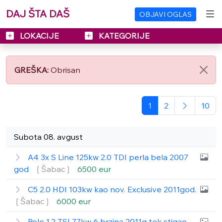
DAJ ŠTA DAŠ
OBJAVI OGLAS
LOKACIJE
KATEGORIJE
GREŠKA:
Obrisan
1
2
10
Subota 08. avgust
A4 3x S Line 125kw 2.0 TDI perla bela 2007
god
❲Šabac❳
6500 eur
C5 2.0 HDI 103kw kao nov. Exclusive 2011god.
❲Šabac❳
6000 eur
Polo 1.2 TSI 77kw 6 brzina 2011g tek stigao.