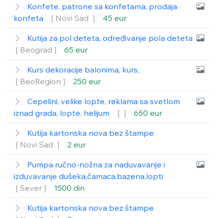
Konfete, patrone sa konfetama, prodaja
konfeta
❲Novi Sad ❳
45 eur
Kutija za pol deteta, određivanje pola deteta
❲Beograd❳
65 eur
Kurs dekoracije balonima, kurs,
❲BeoRegion❳
250 eur
Cepelini, velike lopte, reklama sa svetlom
iznad grada, lopte, helijum
❲❳
650 eur
Kutija kartonska nova bez štampe
❲Novi Sad ❳
2 eur
Pumpa ručno-nožna za naduvavanje i
izduvavanje dušeka,čamaca,bazena,lopti
❲Sever❳
1500 din
Kutija kartonska nova bez štampe