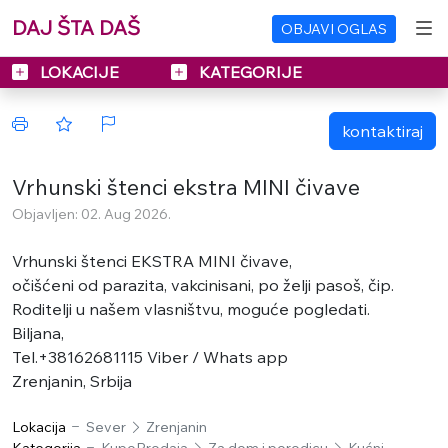
DAJ ŠTA DAŠ
OBJAVI OGLAS
LOKACIJE
KATEGORIJE
kontaktiraj
Vrhunski štenci ekstra MINI čivave
Objavljen: 02. Aug 2026.
Vrhunski štenci EKSTRA MINI čivave,
očišćeni od parazita, vakcinisani, po želji pasoš, čip.
Roditelji u našem vlasništvu, moguće pogledati.
Biljana,
Tel.+38162681115 Viber / Whats app
Zrenjanin, Srbija
Lokacija
Sever
Zrenjanin