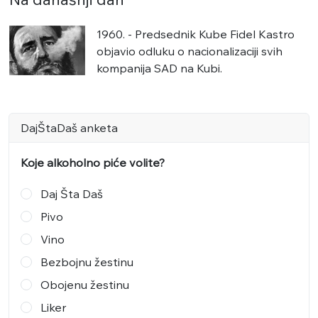
1960. - Predsednik Kube Fidel Kastro
objavio odluku o nacionalizaciji svih
kompanija SAD na Kubi.
DajŠtaDaš anketa
Koje alkoholno piće volite?
Daj Šta Daš
Pivo
Vino
Bezbojnu žestinu
Obojenu žestinu
Liker