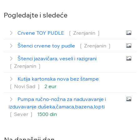
Pogledajte i sledeće
Crvene TOY PUDLE
❲ Zrenjanin
❳
Štenci crvene toy pudle
❲ Zrenjanin
❳
Štenci jazavičara, veseli i razigrani
❲ Zrenjanin
❳
Kutija kartonska nova bez štampe
❲ Novi Sad
❳
2 eur
Pumpa ručno-nožna za naduvavanje i
izduvavanje dušeka,čamaca,bazena,lopti
❲ Sever
❳
1500 din
Na današnji dan