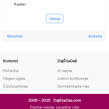
Radler
Glasaj
Rezultat
Ankete
Korisnici
DajŠtaDaš
Početna
O nama
Objavi oglas
Uslovi korišćenja
Česta pitanja
Kontaktirajte nas
2008 – 2025 DajStaDas.com
Platite manje, zaradite više