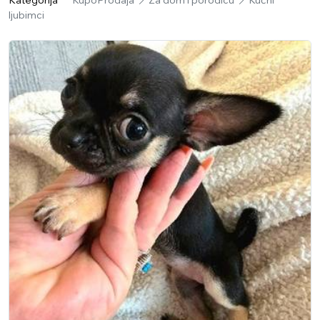
Kategorija
KupoProdaja
Za dom i porodicu
Kućni
ljubimci