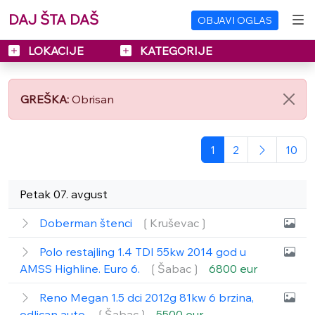
DAJ ŠTA DAŠ
OBJAVI OGLAS
LOKACIJE
KATEGORIJE
GREŠKA:
Obrisan
1
2
10
Petak 07. avgust
Doberman štenci
❲Kruševac❳
Polo restajling 1.4 TDI 55kw 2014 god u
AMSS Highline. Euro 6.
❲Šabac❳
6800 eur
Reno Megan 1.5 dci 2012g 81kw 6 brzina,
odlican auto.
❲Šabac❳
5500 eur