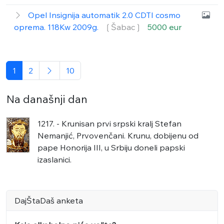
Opel Insignija automatik 2.0 CDTI cosmo
oprema. 118Kw 2009g.
❲Šabac❳
5000 eur
1
2
10
Na današnji dan
1217. - Krunisan prvi srpski kralj Stefan
Nemanjić, Prvovenčani. Krunu, dobijenu od
pape Honorija III, u Srbiju doneli papski
izaslanici.
DajŠtaDaš anketa