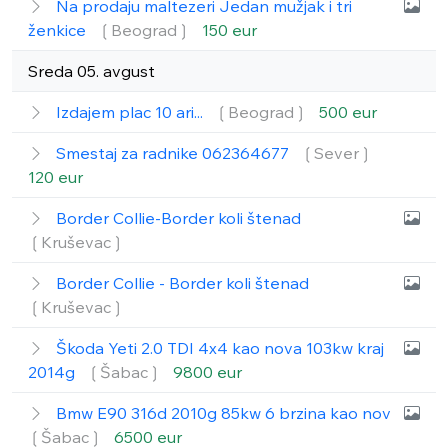
Na prodaju maltezeri Jedan mužjak i tri
ženkice
❲Beograd❳
150 eur
Sreda 05. avgust
Izdajem plac 10 ari...
❲Beograd❳
500 eur
Smestaj za radnike 062364677
❲Sever❳
120 eur
Border Collie-Border koli štenad
❲Kruševac❳
Border Collie - Border koli štenad
❲Kruševac❳
Škoda Yeti 2.0 TDI 4x4 kao nova 103kw kraj
2014g
❲Šabac❳
9800 eur
Bmw E90 316d 2010g 85kw 6 brzina kao nov
❲Šabac❳
6500 eur