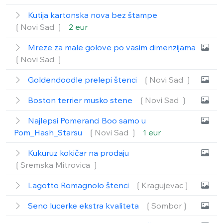
Kutija kartonska nova bez štampe
❲Novi Sad ❳
2 eur
Mreze za male golove po vasim dimenzijama
❲Novi Sad ❳
Goldendoodle prelepi štenci
❲Novi Sad ❳
Boston terrier musko stene
❲Novi Sad ❳
Najlepsi Pomeranci Boo samo u
Pom_Hash_Starsu
❲Novi Sad ❳
1 eur
Kukuruz kokičar na prodaju
❲Sremska Mitrovica ❳
Lagotto Romagnolo štenci
❲Kragujevac❳
Seno lucerke ekstra kvaliteta
❲Sombor❳