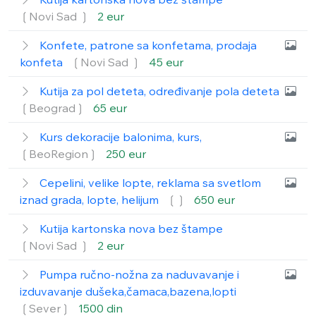
❲Novi Sad ❳
2 eur
Konfete, patrone sa konfetama, prodaja
konfeta
❲Novi Sad ❳
45 eur
Kutija za pol deteta, određivanje pola deteta
❲Beograd❳
65 eur
Kurs dekoracije balonima, kurs,
❲BeoRegion❳
250 eur
Cepelini, velike lopte, reklama sa svetlom
iznad grada, lopte, helijum
❲❳
650 eur
Kutija kartonska nova bez štampe
❲Novi Sad ❳
2 eur
Pumpa ručno-nožna za naduvavanje i
izduvavanje dušeka,čamaca,bazena,lopti
❲Sever❳
1500 din