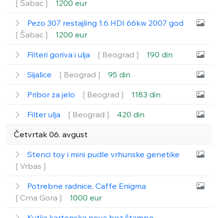
❲Šabac❳
1200 eur
Pezo 307 restajling 1.6 HDI 66kw 2007 god
❲Šabac❳
1200 eur
Filteri goriva i ulja
❲Beograd❳
190 din
Sijalice
❲Beograd❳
95 din
Pribor za jelo
❲Beograd❳
1183 din
Filter ulja
❲Beograd❳
420 din
Četvrtak 06. avgust
Stenci toy i mini pudle vrhunske genetike
❲Vrbas❳
Potrebne radnice, Caffe Enigma
❲Crna Gora❳
1000 eur
Kutija kartonska nova bez štampe