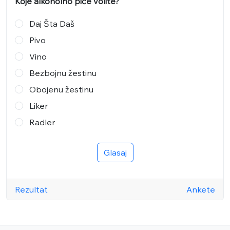
Koje alkoholno piće volite?
Daj Šta Daš
Pivo
Vino
Bezbojnu žestinu
Obojenu žestinu
Liker
Radler
Glasaj
Rezultat
Ankete