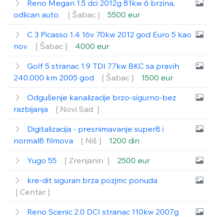
Reno Megan 1.5 dci 2012g 81kw 6 brzina,
odlican auto.
❲Šabac❳
5500 eur
C 3 Picasso 1.4 16v 70kw 2012 god Euro 5 kao
nov
❲Šabac❳
4000 eur
Golf 5 stranac 1.9 TDI 77kw BKC sa pravih
240.000 km 2005 god
❲Šabac❳
1500 eur
Odgušenje kanalizacije brzo-sigurno-bez
razbijanja
❲Novi Sad ❳
Digitalizacija - presnimavanje super8 i
normal8 filmova
❲Niš❳
1200 din
Yugo 55
❲Zrenjanin ❳
2500 eur
kre-dit siguran brza pozjmc ponuda
❲Centar❳
Reno Scenic 2.0 DCI stranac 110kw 2007g