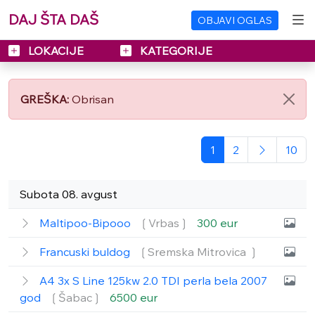
DAJ ŠTA DAŠ
OBJAVI OGLAS
LOKACIJE
KATEGORIJE
GREŠKA:
Obrisan
1
2
10
Subota 08. avgust
Maltipoo-Bipooo
❲Vrbas❳
300 eur
Francuski buldog
❲Sremska Mitrovica ❳
A4 3x S Line 125kw 2.0 TDI perla bela 2007
god
❲Šabac❳
6500 eur