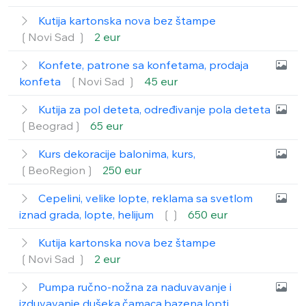
Kutija kartonska nova bez štampe
❲Novi Sad ❳
2 eur
Konfete, patrone sa konfetama, prodaja
konfeta
❲Novi Sad ❳
45 eur
Kutija za pol deteta, određivanje pola deteta
❲Beograd❳
65 eur
Kurs dekoracije balonima, kurs,
❲BeoRegion❳
250 eur
Cepelini, velike lopte, reklama sa svetlom
iznad grada, lopte, helijum
❲❳
650 eur
Kutija kartonska nova bez štampe
❲Novi Sad ❳
2 eur
Pumpa ručno-nožna za naduvavanje i
izduvavanje dušeka,čamaca,bazena,lopti