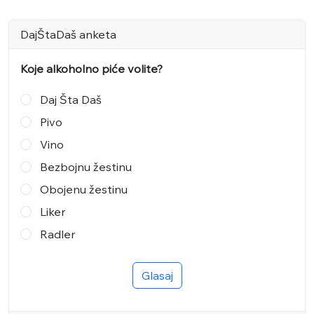
DajŠtaDaš anketa
Koje alkoholno piće volite?
Daj Šta Daš
Pivo
Vino
Bezbojnu žestinu
Obojenu žestinu
Liker
Radler
Glasaj