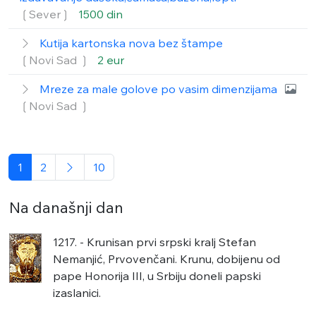
❲Sever❳
1500 din
Kutija kartonska nova bez štampe
❲Novi Sad ❳
2 eur
Mreze za male golove po vasim dimenzijama
❲Novi Sad ❳
1
2
10
Na današnji dan
1217. - Krunisan prvi srpski kralj Stefan
Nemanjić, Prvovenčani. Krunu, dobijenu od
pape Honorija III, u Srbiju doneli papski
izaslanici.