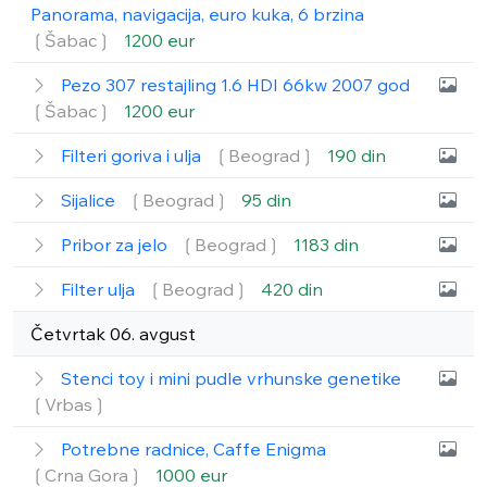
Panorama, navigacija, euro kuka, 6 brzina
❲Šabac❳
1200 eur
Pezo 307 restajling 1.6 HDI 66kw 2007 god
❲Šabac❳
1200 eur
Filteri goriva i ulja
❲Beograd❳
190 din
Sijalice
❲Beograd❳
95 din
Pribor za jelo
❲Beograd❳
1183 din
Filter ulja
❲Beograd❳
420 din
Četvrtak 06. avgust
Stenci toy i mini pudle vrhunske genetike
❲Vrbas❳
Potrebne radnice, Caffe Enigma
❲Crna Gora❳
1000 eur