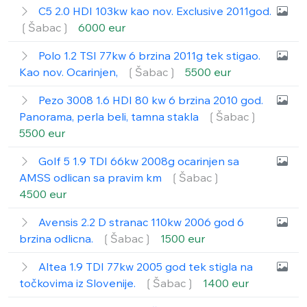
C5 2.0 HDI 103kw kao nov. Exclusive 2011god.
❲Šabac❳
6000 eur
Polo 1.2 TSI 77kw 6 brzina 2011g tek stigao.
Kao nov. Ocarinjen,
❲Šabac❳
5500 eur
Pezo 3008 1.6 HDI 80 kw 6 brzina 2010 god.
Panorama, perla beli, tamna stakla
❲Šabac❳
5500 eur
Golf 5 1.9 TDI 66kw 2008g ocarinjen sa
AMSS odlican sa pravim km
❲Šabac❳
4500 eur
Avensis 2.2 D stranac 110kw 2006 god 6
brzina odlicna.
❲Šabac❳
1500 eur
Altea 1.9 TDI 77kw 2005 god tek stigla na
točkovima iz Slovenije.
❲Šabac❳
1400 eur