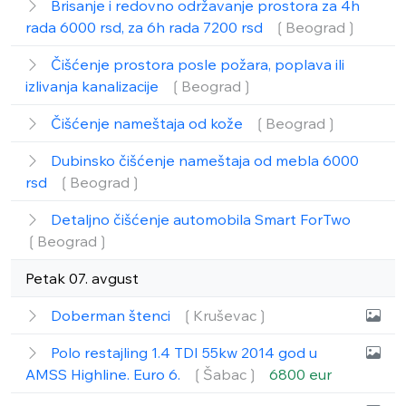
Brisanje i redovno održavanje prostora za 4h
rada 6000 rsd, za 6h rada 7200 rsd
❲Beograd❳
Čišćenje prostora posle požara, poplava ili
izlivanja kanalizacije
❲Beograd❳
Čišćenje nameštaja od kože
❲Beograd❳
Dubinsko čišćenje nameštaja od mebla 6000
rsd
❲Beograd❳
Detaljno čišćenje automobila Smart ForTwo
❲Beograd❳
Petak 07. avgust
Doberman štenci
❲Kruševac❳
Polo restajling 1.4 TDI 55kw 2014 god u
AMSS Highline. Euro 6.
❲Šabac❳
6800 eur