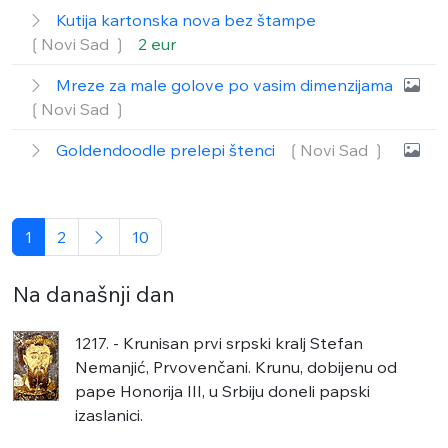
Kutija kartonska nova bez štampe
❲Novi Sad ❳
2 eur
Mreze za male golove po vasim dimenzijama
❲Novi Sad ❳
Goldendoodle prelepi štenci
❲Novi Sad ❳
1
2
10
Na današnji dan
1217. - Krunisan prvi srpski kralj Stefan
Nemanjić, Prvovenčani. Krunu, dobijenu od
pape Honorija III, u Srbiju doneli papski
izaslanici.