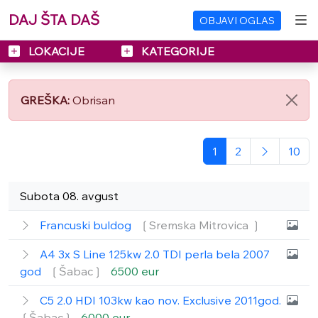
DAJ ŠTA DAŠ
OBJAVI OGLAS
LOKACIJE
KATEGORIJE
GREŠKA:
Obrisan
1
2
10
Subota 08. avgust
Francuski buldog
❲Sremska Mitrovica ❳
A4 3x S Line 125kw 2.0 TDI perla bela 2007
god
❲Šabac❳
6500 eur
C5 2.0 HDI 103kw kao nov. Exclusive 2011god.
❲Šabac❳
6000 eur