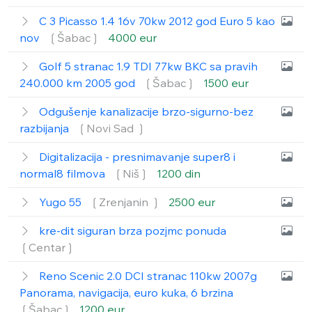
C 3 Picasso 1.4 16v 70kw 2012 god Euro 5 kao
nov
❲Šabac❳
4000 eur
Golf 5 stranac 1.9 TDI 77kw BKC sa pravih
240.000 km 2005 god
❲Šabac❳
1500 eur
Odgušenje kanalizacije brzo-sigurno-bez
razbijanja
❲Novi Sad ❳
Digitalizacija - presnimavanje super8 i
normal8 filmova
❲Niš❳
1200 din
Yugo 55
❲Zrenjanin ❳
2500 eur
kre-dit siguran brza pozjmc ponuda
❲Centar❳
Reno Scenic 2.0 DCI stranac 110kw 2007g
Panorama, navigacija, euro kuka, 6 brzina
❲Šabac❳
1200 eur