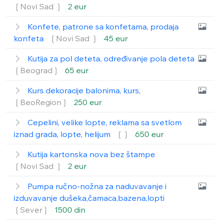
❲Novi Sad ❳
2 eur
Konfete, patrone sa konfetama, prodaja
konfeta
❲Novi Sad ❳
45 eur
Kutija za pol deteta, određivanje pola deteta
❲Beograd❳
65 eur
Kurs dekoracije balonima, kurs,
❲BeoRegion❳
250 eur
Cepelini, velike lopte, reklama sa svetlom
iznad grada, lopte, helijum
❲❳
650 eur
Kutija kartonska nova bez štampe
❲Novi Sad ❳
2 eur
Pumpa ručno-nožna za naduvavanje i
izduvavanje dušeka,čamaca,bazena,lopti
❲Sever❳
1500 din