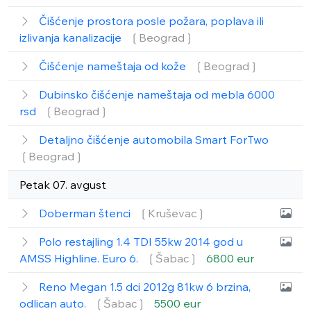
Čišćenje prostora posle požara, poplava ili
izlivanja kanalizacije
❲Beograd❳
Čišćenje nameštaja od kože
❲Beograd❳
Dubinsko čišćenje nameštaja od mebla 6000
rsd
❲Beograd❳
Detaljno čišćenje automobila Smart ForTwo
❲Beograd❳
Petak 07. avgust
Doberman štenci
❲Kruševac❳
Polo restajling 1.4 TDI 55kw 2014 god u
AMSS Highline. Euro 6.
❲Šabac❳
6800 eur
Reno Megan 1.5 dci 2012g 81kw 6 brzina,
odlican auto.
❲Šabac❳
5500 eur