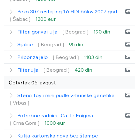
Pezo 307 restajling 1.6 HDI 66kw 2007 god
❲Šabac❳
1200 eur
Filteri goriva i ulja
❲Beograd❳
190 din
Sijalice
❲Beograd❳
95 din
Pribor za jelo
❲Beograd❳
1183 din
Filter ulja
❲Beograd❳
420 din
Četvrtak 06. avgust
Stenci toy i mini pudle vrhunske genetike
❲Vrbas❳
Potrebne radnice, Caffe Enigma
❲Crna Gora❳
1000 eur
Kutija kartonska nova bez štampe