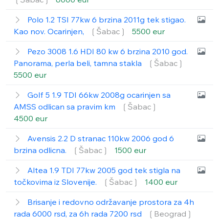
Polo 1.2 TSI 77kw 6 brzina 2011g tek stigao.
Kao nov. Ocarinjen,
❲Šabac❳
5500 eur
Pezo 3008 1.6 HDI 80 kw 6 brzina 2010 god.
Panorama, perla beli, tamna stakla
❲Šabac❳
5500 eur
Golf 5 1.9 TDI 66kw 2008g ocarinjen sa
AMSS odlican sa pravim km
❲Šabac❳
4500 eur
Avensis 2.2 D stranac 110kw 2006 god 6
brzina odlicna.
❲Šabac❳
1500 eur
Altea 1.9 TDI 77kw 2005 god tek stigla na
točkovima iz Slovenije.
❲Šabac❳
1400 eur
Brisanje i redovno održavanje prostora za 4h
rada 6000 rsd, za 6h rada 7200 rsd
❲Beograd❳