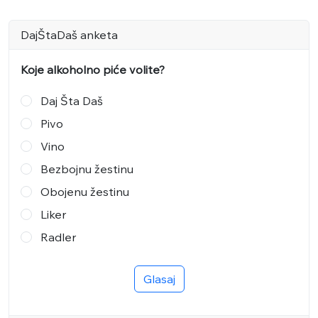
DajŠtaDaš anketa
Koje alkoholno piće volite?
Daj Šta Daš
Pivo
Vino
Bezbojnu žestinu
Obojenu žestinu
Liker
Radler
Glasaj