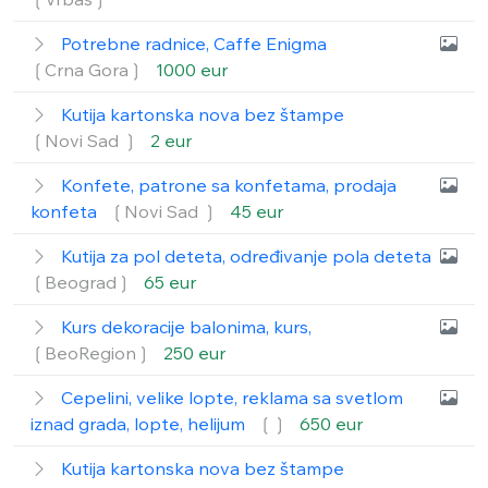
Potrebne radnice, Caffe Enigma
❲Crna Gora❳
1000 eur
Kutija kartonska nova bez štampe
❲Novi Sad ❳
2 eur
Konfete, patrone sa konfetama, prodaja
konfeta
❲Novi Sad ❳
45 eur
Kutija za pol deteta, određivanje pola deteta
❲Beograd❳
65 eur
Kurs dekoracije balonima, kurs,
❲BeoRegion❳
250 eur
Cepelini, velike lopte, reklama sa svetlom
iznad grada, lopte, helijum
❲❳
650 eur
Kutija kartonska nova bez štampe