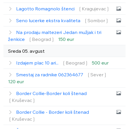
Lagotto Romagnolo štenci
❲Kragujevac❳
Seno lucerke ekstra kvaliteta
❲Sombor❳
Na prodaju maltezeri Jedan mužjak i tri
ženkice
❲Beograd❳
150 eur
Sreda 05. avgust
Izdajem plac 10 ari...
❲Beograd❳
500 eur
Smestaj za radnike 062364677
❲Sever❳
120 eur
Border Collie-Border koli štenad
❲Kruševac❳
Border Collie - Border koli štenad
❲Kruševac❳