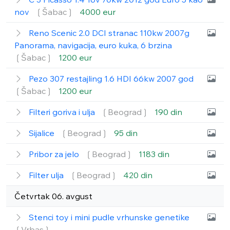
nov
❲Šabac❳
4000 eur
Reno Scenic 2.0 DCI stranac 110kw 2007g
Panorama, navigacija, euro kuka, 6 brzina
❲Šabac❳
1200 eur
Pezo 307 restajling 1.6 HDI 66kw 2007 god
❲Šabac❳
1200 eur
Filteri goriva i ulja
❲Beograd❳
190 din
Sijalice
❲Beograd❳
95 din
Pribor za jelo
❲Beograd❳
1183 din
Filter ulja
❲Beograd❳
420 din
Četvrtak 06. avgust
Stenci toy i mini pudle vrhunske genetike
❲Vrbas❳