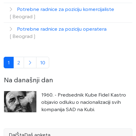
Potrebne radnice za poziciju komercijaliste
❲Beograd❳
Potrebne radnice za poziciju operatera
❲Beograd❳
1
2
10
Na današnji dan
1960. - Predsednik Kube Fidel Kastro
objavio odluku o nacionalizaciji svih
kompanija SAD na Kubi.
DajŠtaDaš anketa