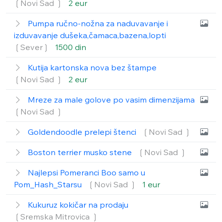
❲Novi Sad ❳
2 eur
Pumpa ručno-nožna za naduvavanje i
izduvavanje dušeka,čamaca,bazena,lopti
❲Sever❳
1500 din
Kutija kartonska nova bez štampe
❲Novi Sad ❳
2 eur
Mreze za male golove po vasim dimenzijama
❲Novi Sad ❳
Goldendoodle prelepi štenci
❲Novi Sad ❳
Boston terrier musko stene
❲Novi Sad ❳
Najlepsi Pomeranci Boo samo u
Pom_Hash_Starsu
❲Novi Sad ❳
1 eur
Kukuruz kokičar na prodaju
❲Sremska Mitrovica ❳