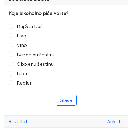
Koje alkoholno piće volite?
Daj Šta Daš
Pivo
Vino
Bezbojnu žestinu
Obojenu žestinu
Liker
Radler
Glasaj
Rezultat
Ankete