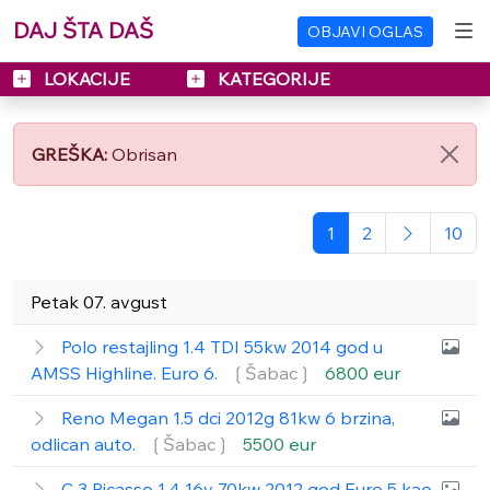
DAJ ŠTA DAŠ
OBJAVI OGLAS
LOKACIJE
KATEGORIJE
GREŠKA:
Obrisan
1
2
10
Petak 07. avgust
Polo restajling 1.4 TDI 55kw 2014 god u
AMSS Highline. Euro 6.
❲Šabac❳
6800 eur
Reno Megan 1.5 dci 2012g 81kw 6 brzina,
odlican auto.
❲Šabac❳
5500 eur
C 3 Picasso 1.4 16v 70kw 2012 god Euro 5 kao