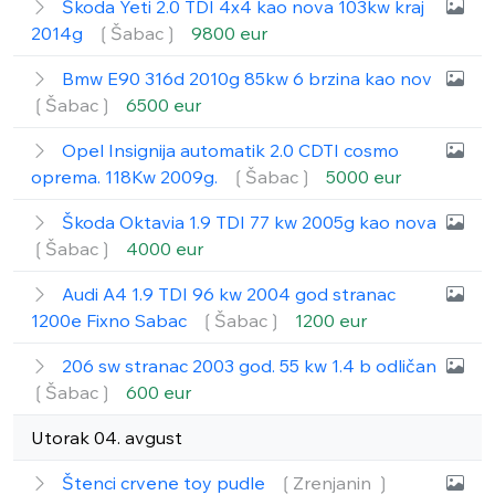
Škoda Yeti 2.0 TDI 4x4 kao nova 103kw kraj
2014g
❲Šabac❳
9800 eur
Bmw E90 316d 2010g 85kw 6 brzina kao nov
❲Šabac❳
6500 eur
Opel Insignija automatik 2.0 CDTI cosmo
oprema. 118Kw 2009g.
❲Šabac❳
5000 eur
Škoda Oktavia 1.9 TDI 77 kw 2005g kao nova
❲Šabac❳
4000 eur
Audi A4 1.9 TDI 96 kw 2004 god stranac
1200e Fixno Sabac
❲Šabac❳
1200 eur
206 sw stranac 2003 god. 55 kw 1.4 b odličan
❲Šabac❳
600 eur
Utorak 04. avgust
Štenci crvene toy pudle
❲Zrenjanin ❳