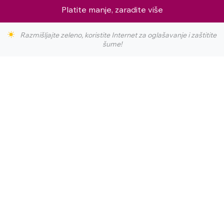
Platite manje, zaradite više
Razmišljajte zeleno, koristite Internet za oglašavanje i zaštitite
šume!