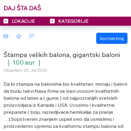
DAJ ŠTA DAŠ
LOKACIJE
KATEGORIJE
kontaktiraj
Štampa velikih balona, gigantski baloni
❲ 100 eur ❳
Objavljen: 20. Jul 2026.
Da bi stampa na balonima bio kvalitetan, moraju i baloni
da budu takvi.Nasa firma se bavi uvozom kvalitetnih
balona od latex-a ( gume ) od najpoznatijih svetskih
proizvodjaca iz Kanade i USA. Uvozimo i kvalitetne
preparate ( boju, razredjivace,hemikalije za pranje,
…).Sopstvenim znanjem uspeli smo da osmislimo i
proizvedemo opremu za kvalitetnu stampu balona od