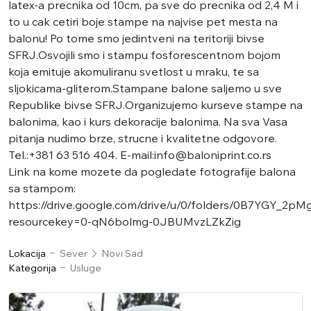
latex-a precnika od 10cm, pa sve do precnika od 2,4 M i
to u cak cetiri boje stampe na najvise pet mesta na
balonu! Po tome smo jedintveni na teritoriji bivse
SFRJ.Osvojili smo i stampu fosforescentnom bojom
koja emituje akomuliranu svetlost u mraku, te sa
sljokicama-gliterom.Stampane balone saljemo u sve
Republike bivse SFRJ.Organizujemo kurseve stampe na
balonima, kao i kurs dekoracije balonima. Na sva Vasa
pitanja nudimo brze, strucne i kvalitetne odgovore.
Tel.:+381 63 516 404. E-mail:info@baloniprint.co.rs
Link na kome mozete da pogledate fotografije balona
sa stampom:
https://drive.google.com/drive/u/0/folders/0B7Y
resourcekey=0-qN6bolmg-0JBUMvzLZkZig
Lokacija
Sever
Novi Sad
Kategorija
Usluge