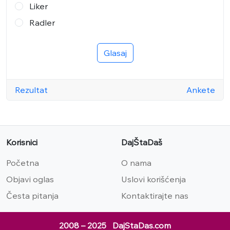
Liker
Radler
Glasaj
Rezultat
Ankete
Korisnici
DajŠtaDaš
Početna
O nama
Objavi oglas
Uslovi korišćenja
Česta pitanja
Kontaktirajte nas
2008 – 2025 DajStaDas.com