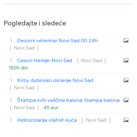
Pogledajte i sledeće
Dezurni veterinar Novi Sad 00-24h
❲ Novi Sad
❳
Casovi Hemije-Novi Sad
❲ Novi Sad
❳
1500 din
Kirby dubinsko ciscenje Novi Sad
❲ Novi Sad
❳
Štampa svih veličina balona, štampa balona
❲ Novi Sad
❳
45 eur
Hidroizolacija vlažnih kuća
❲ Novi Sad
❳