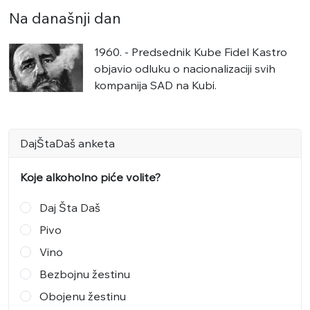
Na današnji dan
1960. - Predsednik Kube Fidel Kastro
objavio odluku o nacionalizaciji svih
kompanija SAD na Kubi.
DajŠtaDaš anketa
Koje alkoholno piće volite?
Daj Šta Daš
Pivo
Vino
Bezbojnu žestinu
Obojenu žestinu