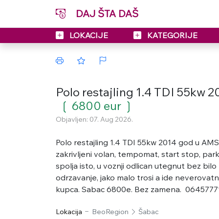
DAJ ŠTA DAŠ
LOKACIJE
KATEGORIJE
Polo restajling 1.4 TDI 55kw 
❲ 6800 eur ❳
Objavljen: 07. Aug 2026.
Polo restajling 1.4 TDI 55kw 2014 god u AMSS
zakrivljeni volan, tempomat, start stop, park
spolja isto, u voznji odlican utegnut bez bil
odrzavanje, jako malo trosi a ide neverovatn
kupca. Sabac 6800e. Bez zamena. 0645777
Lokacija
BeoRegion
Šabac