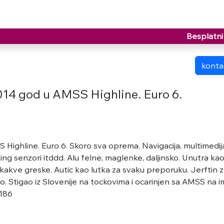
Besplatni 
kontak
2014 god u AMSS Highline. Euro 6.
 Highline. Euro 6. Skoro sva oprema. Navigacija, multimedij
ing senzori itddd. Alu felne, maglenke, daljinsko. Unutra kao
o kakve greske. Autic kao lutka za svaku preporuku. Jerftin 
o. Stigao iz Slovenije na tockovima i ocarinjen sa AMSS na 
186