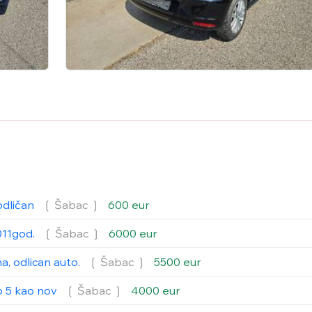
odličan
❲ Šabac
❳
600 eur
011god.
❲ Šabac
❳
6000 eur
a, odlican auto.
❲ Šabac
❳
5500 eur
o 5 kao nov
❲ Šabac
❳
4000 eur