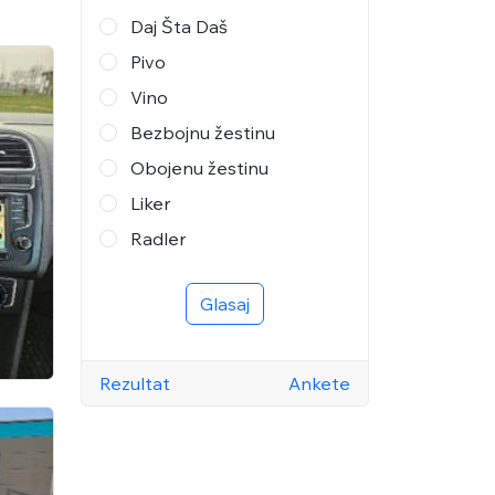
Daj Šta Daš
Pivo
Vino
Bezbojnu žestinu
Obojenu žestinu
Liker
Radler
Glasaj
Rezultat
Ankete