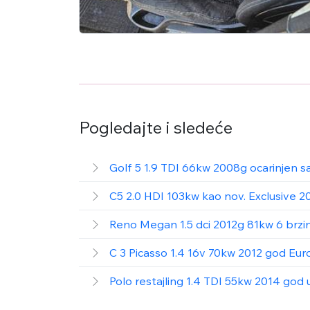
Pogledajte i sledeće
Golf 5 1.9 TDI 66kw 2008g ocarinjen 
C5 2.0 HDI 103kw kao nov. Exclusive 2
Reno Megan 1.5 dci 2012g 81kw 6 brzin
C 3 Picasso 1.4 16v 70kw 2012 god Eur
Polo restajling 1.4 TDI 55kw 2014 god 