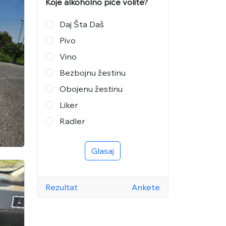
Koje alkoholno piće volite?
Daj Šta Daš
Pivo
Vino
Bezbojnu žestinu
Obojenu žestinu
Liker
Radler
Glasaj
Rezultat
Ankete