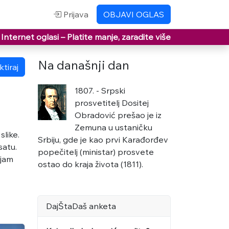
Prijava
OBJAVI OGLAS
Internet oglasi –
Platite manje, zaradite više
Na današnji dan
tiraj
1807. - Srpski
prosvetitelj Dositej
Obradović prešao je iz
Zemuna u ustaničku
slike.
Srbiju, gde je kao prvi Karađorđev
satu.
popečitelj (ministar) prosvete
ljam
ostao do kraja života (1811).
DajŠtaDaš anketa