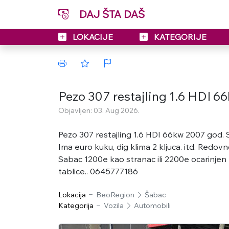
DAJ ŠTA DAŠ
LOKACIJE
KATEGORIJE
Pezo 307 restajling 1.6 HDI 
Objavljen: 03. Aug 2026.
Pezo 307 restajling 1.6 HDI 66kw 2007 god. Str
Ima euro kuku, dig klima 2 kljuca. itd. Redov
Sabac 1200e kao stranac ili 2200e ocarinjen
tablice.. 0645777186
Lokacija
BeoRegion
Šabac
Kategorija
Vozila
Automobili