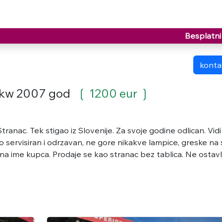
Besplatni 
kontak
66kw 2007 god
❲ 1200 eur ❳
anac. Tek stigao iz Slovenije. Za svoje godine odlican. Vidi 
no servisiran i odrzavan, ne gore nikakve lampice, greske na 
 na ime kupca. Prodaje se kao stranac bez tablica. Ne ostav