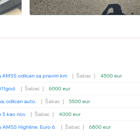
sa AMSS odlican sa pravim km
❲ Šabac
❳
4500 eur
011god.
❲ Šabac
❳
6000 eur
a, odlican auto.
❲ Šabac
❳
5500 eur
o 5 kao nov
❲ Šabac
❳
4000 eur
u AMSS Highline. Euro 6.
❲ Šabac
❳
6800 eur