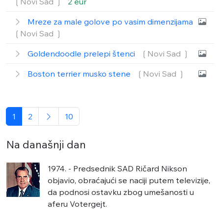
❲Novi Sad ❳
2 eur
Mreze za male golove po vasim dimenzijama
❲Novi Sad ❳
Goldendoodle prelepi štenci
❲Novi Sad ❳
Boston terrier musko stene
❲Novi Sad ❳
1
2
10
Na današnji dan
1974. - Predsednik SAD Ričard Nikson
objavio, obraćajući se naciji putem televizije,
da podnosi ostavku zbog umešanosti u
aferu Votergejt.