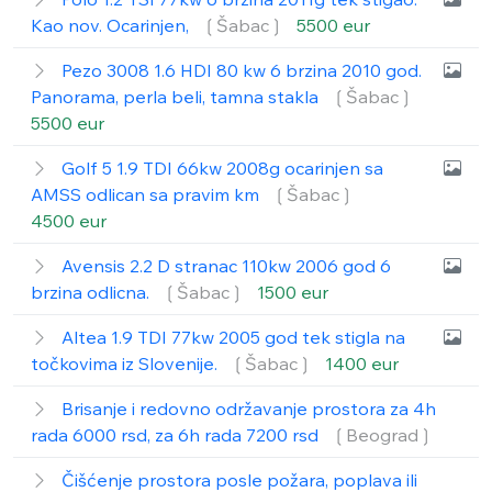
Kao nov. Ocarinjen,
❲Šabac❳
5500 eur
Pezo 3008 1.6 HDI 80 kw 6 brzina 2010 god.
Panorama, perla beli, tamna stakla
❲Šabac❳
5500 eur
Golf 5 1.9 TDI 66kw 2008g ocarinjen sa
AMSS odlican sa pravim km
❲Šabac❳
4500 eur
Avensis 2.2 D stranac 110kw 2006 god 6
brzina odlicna.
❲Šabac❳
1500 eur
Altea 1.9 TDI 77kw 2005 god tek stigla na
točkovima iz Slovenije.
❲Šabac❳
1400 eur
Brisanje i redovno održavanje prostora za 4h
rada 6000 rsd, za 6h rada 7200 rsd
❲Beograd❳
Čišćenje prostora posle požara, poplava ili