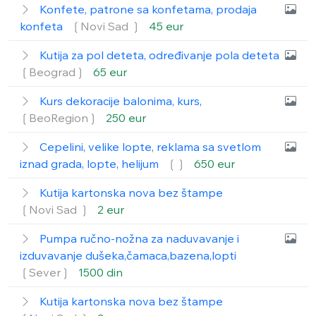
Konfete, patrone sa konfetama, prodaja
konfeta
❲Novi Sad ❳
45 eur
Kutija za pol deteta, određivanje pola deteta
❲Beograd❳
65 eur
Kurs dekoracije balonima, kurs,
❲BeoRegion❳
250 eur
Cepelini, velike lopte, reklama sa svetlom
iznad grada, lopte, helijum
❲❳
650 eur
Kutija kartonska nova bez štampe
❲Novi Sad ❳
2 eur
Pumpa ručno-nožna za naduvavanje i
izduvavanje dušeka,čamaca,bazena,lopti
❲Sever❳
1500 din
Kutija kartonska nova bez štampe