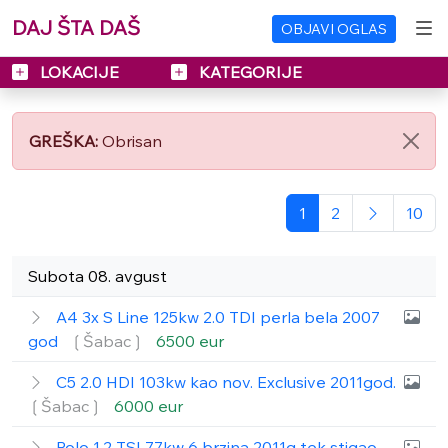
DAJ ŠTA DAŠ
OBJAVI OGLAS
LOKACIJE
KATEGORIJE
GREŠKA:
Obrisan
1
2
10
Subota 08. avgust
A4 3x S Line 125kw 2.0 TDI perla bela 2007
god
❲Šabac❳
6500 eur
C5 2.0 HDI 103kw kao nov. Exclusive 2011god.
❲Šabac❳
6000 eur
Polo 1.2 TSI 77kw 6 brzina 2011g tek stigao.