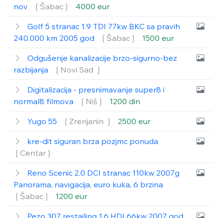
nov
❲Šabac❳
4000 eur
Golf 5 stranac 1.9 TDI 77kw BKC sa pravih
240.000 km 2005 god
❲Šabac❳
1500 eur
Odgušenje kanalizacije brzo-sigurno-bez
razbijanja
❲Novi Sad ❳
Digitalizacija - presnimavanje super8 i
normal8 filmova
❲Niš❳
1200 din
Yugo 55
❲Zrenjanin ❳
2500 eur
kre-dit siguran brza pozjmc ponuda
❲Centar❳
Reno Scenic 2.0 DCI stranac 110kw 2007g
Panorama, navigacija, euro kuka, 6 brzina
❲Šabac❳
1200 eur
Pezo 307 restajling 1.6 HDI 66kw 2007 god