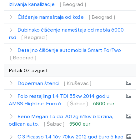
izlivanja kanalizacije
❲Beograd❳
Čišćenje nameštaja od kože
❲Beograd❳
Dubinsko čišćenje nameštaja od mebla 6000
rsd
❲Beograd❳
Detaljno čišćenje automobila Smart ForTwo
❲Beograd❳
Petak 07. avgust
Doberman štenci
❲Kruševac❳
Polo restajling 1.4 TDI 55kw 2014 god u
AMSS Highline. Euro 6.
❲Šabac❳
6800 eur
Reno Megan 1.5 dci 2012g 81kw 6 brzina,
odlican auto.
❲Šabac❳
5500 eur
C 3 Picasso 1.4 16v 70kw 2012 god Euro 5 kao