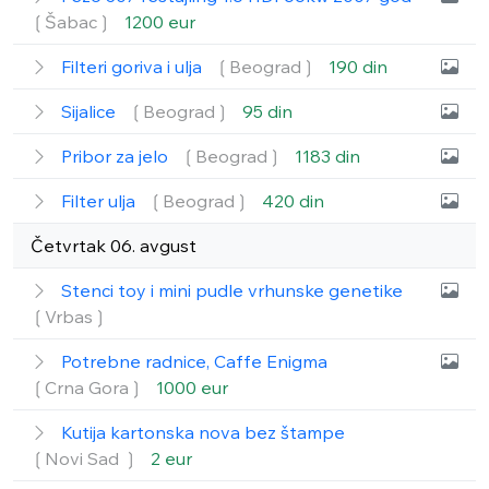
❲Šabac❳
1200 eur
Filteri goriva i ulja
❲Beograd❳
190 din
Sijalice
❲Beograd❳
95 din
Pribor za jelo
❲Beograd❳
1183 din
Filter ulja
❲Beograd❳
420 din
Četvrtak 06. avgust
Stenci toy i mini pudle vrhunske genetike
❲Vrbas❳
Potrebne radnice, Caffe Enigma
❲Crna Gora❳
1000 eur
Kutija kartonska nova bez štampe
❲Novi Sad ❳
2 eur