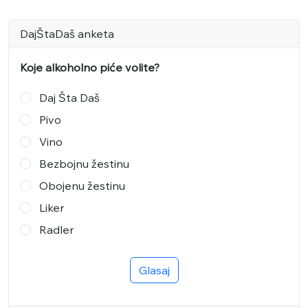
DajŠtaDaš anketa
Koje alkoholno piće volite?
Daj Šta Daš
Pivo
Vino
Bezbojnu žestinu
Obojenu žestinu
Liker
Radler
Glasaj