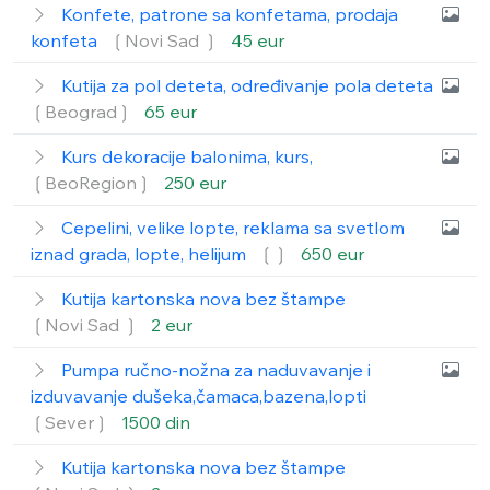
Konfete, patrone sa konfetama, prodaja
konfeta
❲Novi Sad ❳
45 eur
Kutija za pol deteta, određivanje pola deteta
❲Beograd❳
65 eur
Kurs dekoracije balonima, kurs,
❲BeoRegion❳
250 eur
Cepelini, velike lopte, reklama sa svetlom
iznad grada, lopte, helijum
❲❳
650 eur
Kutija kartonska nova bez štampe
❲Novi Sad ❳
2 eur
Pumpa ručno-nožna za naduvavanje i
izduvavanje dušeka,čamaca,bazena,lopti
❲Sever❳
1500 din
Kutija kartonska nova bez štampe