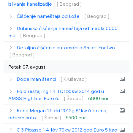
izlivanja kanalizacije
❲Beograd❳
Čišćenje nameštaja od kože
❲Beograd❳
Dubinsko čišćenje nameštaja od mebla 6000
rsd
❲Beograd❳
Detaljno čišćenje automobila Smart ForTwo
❲Beograd❳
Petak 07. avgust
Doberman štenci
❲Kruševac❳
Polo restajling 1.4 TDI 55kw 2014 god u
AMSS Highline. Euro 6.
❲Šabac❳
6800 eur
Reno Megan 1.5 dci 2012g 81kw 6 brzina,
odlican auto.
❲Šabac❳
5500 eur
C 3 Picasso 1.4 16v 70kw 2012 god Euro 5 kao