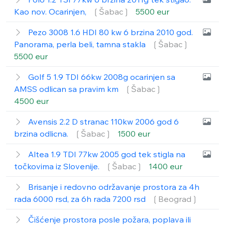
Kao nov. Ocarinjen,
❲Šabac❳
5500 eur
Pezo 3008 1.6 HDI 80 kw 6 brzina 2010 god.
Panorama, perla beli, tamna stakla
❲Šabac❳
5500 eur
Golf 5 1.9 TDI 66kw 2008g ocarinjen sa
AMSS odlican sa pravim km
❲Šabac❳
4500 eur
Avensis 2.2 D stranac 110kw 2006 god 6
brzina odlicna.
❲Šabac❳
1500 eur
Altea 1.9 TDI 77kw 2005 god tek stigla na
točkovima iz Slovenije.
❲Šabac❳
1400 eur
Brisanje i redovno održavanje prostora za 4h
rada 6000 rsd, za 6h rada 7200 rsd
❲Beograd❳
Čišćenje prostora posle požara, poplava ili