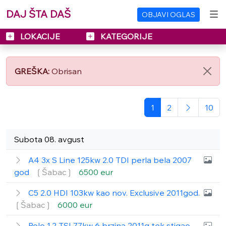
DAJ ŠTA DAŠ
OBJAVI OGLAS
LOKACIJE
KATEGORIJE
GREŠKA:
Obrisan
1
2
10
Subota 08. avgust
A4 3x S Line 125kw 2.0 TDI perla bela 2007
god
❲Šabac❳
6500 eur
C5 2.0 HDI 103kw kao nov. Exclusive 2011god.
❲Šabac❳
6000 eur
Polo 1.2 TSI 77kw 6 brzina 2011g tek stigao.