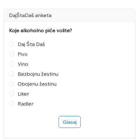
DajŠtaDaš anketa
Koje alkoholno piće volite?
Daj Šta Daš
Pivo
Vino
Bezbojnu žestinu
Obojenu žestinu
Liker
Radler
Glasaj