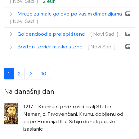
❲Novi Sad ❳
2 eur
Mreze za male golove po vasim dimenzijama
❲Novi Sad ❳
Goldendoodle prelepi štenci
❲Novi Sad ❳
Boston terrier musko stene
❲Novi Sad ❳
1
2
10
Na današnji dan
1217. - Krunisan prvi srpski kralj Stefan
Nemanjić, Prvovenčani. Krunu, dobijenu od
pape Honorija III, u Srbiju doneli papski
izaslanici.