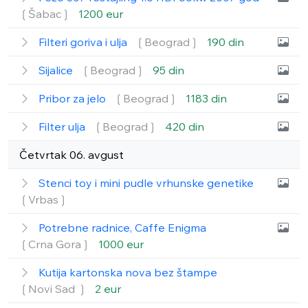
❲Šabac❳
1200 eur
Filteri goriva i ulja
❲Beograd❳
190 din
Sijalice
❲Beograd❳
95 din
Pribor za jelo
❲Beograd❳
1183 din
Filter ulja
❲Beograd❳
420 din
Četvrtak 06. avgust
Stenci toy i mini pudle vrhunske genetike
❲Vrbas❳
Potrebne radnice, Caffe Enigma
❲Crna Gora❳
1000 eur
Kutija kartonska nova bez štampe
❲Novi Sad ❳
2 eur