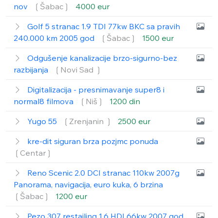
nov
❲Šabac❳
4000 eur
Golf 5 stranac 1.9 TDI 77kw BKC sa pravih
240.000 km 2005 god
❲Šabac❳
1500 eur
Odgušenje kanalizacije brzo-sigurno-bez
razbijanja
❲Novi Sad ❳
Digitalizacija - presnimavanje super8 i
normal8 filmova
❲Niš❳
1200 din
Yugo 55
❲Zrenjanin ❳
2500 eur
kre-dit siguran brza pozjmc ponuda
❲Centar❳
Reno Scenic 2.0 DCI stranac 110kw 2007g
Panorama, navigacija, euro kuka, 6 brzina
❲Šabac❳
1200 eur
Pezo 307 restajling 1.6 HDI 66kw 2007 god