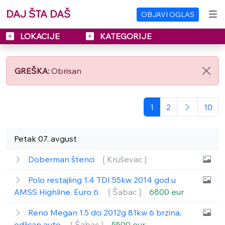
DAJ ŠTA DAŠ
OBJAVI OGLAS
LOKACIJE
KATEGORIJE
GREŠKA:
Obrisan
1
2
10
Petak 07. avgust
Doberman štenci
❲Kruševac❳
Polo restajling 1.4 TDI 55kw 2014 god u
AMSS Highline. Euro 6.
❲Šabac❳
6800 eur
Reno Megan 1.5 dci 2012g 81kw 6 brzina,
odlican auto.
❲Šabac❳
5500 eur