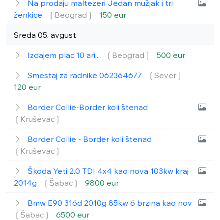
Na prodaju maltezeri Jedan mužjak i tri
ženkice
❲Beograd❳
150 eur
Sreda 05. avgust
Izdajem plac 10 ari...
❲Beograd❳
500 eur
Smestaj za radnike 062364677
❲Sever❳
120 eur
Border Collie-Border koli štenad
❲Kruševac❳
Border Collie - Border koli štenad
❲Kruševac❳
Škoda Yeti 2.0 TDI 4x4 kao nova 103kw kraj
2014g
❲Šabac❳
9800 eur
Bmw E90 316d 2010g 85kw 6 brzina kao nov
❲Šabac❳
6500 eur