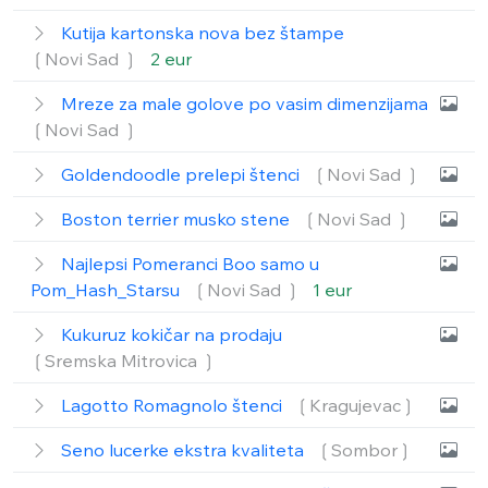
Kutija kartonska nova bez štampe
❲Novi Sad ❳
2 eur
Mreze za male golove po vasim dimenzijama
❲Novi Sad ❳
Goldendoodle prelepi štenci
❲Novi Sad ❳
Boston terrier musko stene
❲Novi Sad ❳
Najlepsi Pomeranci Boo samo u
Pom_Hash_Starsu
❲Novi Sad ❳
1 eur
Kukuruz kokičar na prodaju
❲Sremska Mitrovica ❳
Lagotto Romagnolo štenci
❲Kragujevac❳
Seno lucerke ekstra kvaliteta
❲Sombor❳