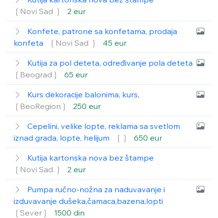
❲Novi Sad ❳
2 eur
Konfete, patrone sa konfetama, prodaja
konfeta
❲Novi Sad ❳
45 eur
Kutija za pol deteta, određivanje pola deteta
❲Beograd❳
65 eur
Kurs dekoracije balonima, kurs,
❲BeoRegion❳
250 eur
Cepelini, velike lopte, reklama sa svetlom
iznad grada, lopte, helijum
❲❳
650 eur
Kutija kartonska nova bez štampe
❲Novi Sad ❳
2 eur
Pumpa ručno-nožna za naduvavanje i
izduvavanje dušeka,čamaca,bazena,lopti
❲Sever❳
1500 din