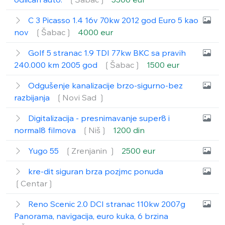
C 3 Picasso 1.4 16v 70kw 2012 god Euro 5 kao
nov
❲Šabac❳
4000 eur
Golf 5 stranac 1.9 TDI 77kw BKC sa pravih
240.000 km 2005 god
❲Šabac❳
1500 eur
Odgušenje kanalizacije brzo-sigurno-bez
razbijanja
❲Novi Sad ❳
Digitalizacija - presnimavanje super8 i
normal8 filmova
❲Niš❳
1200 din
Yugo 55
❲Zrenjanin ❳
2500 eur
kre-dit siguran brza pozjmc ponuda
❲Centar❳
Reno Scenic 2.0 DCI stranac 110kw 2007g
Panorama, navigacija, euro kuka, 6 brzina