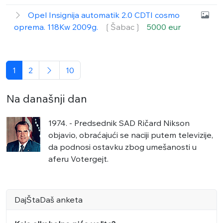
Opel Insignija automatik 2.0 CDTI cosmo
oprema. 118Kw 2009g.
❲Šabac❳
5000 eur
1
2
10
Na današnji dan
1974. - Predsednik SAD Ričard Nikson
objavio, obraćajući se naciji putem televizije,
da podnosi ostavku zbog umešanosti u
aferu Votergejt.
DajŠtaDaš anketa