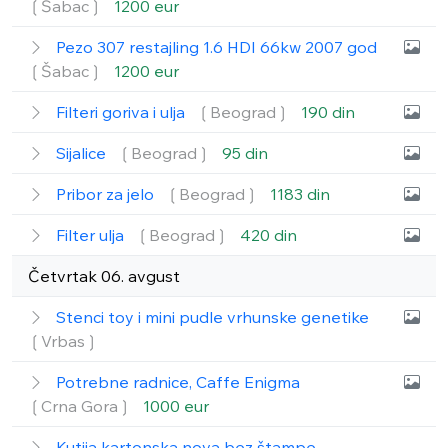
❲Šabac❳
1200 eur
Pezo 307 restajling 1.6 HDI 66kw 2007 god
❲Šabac❳
1200 eur
Filteri goriva i ulja
❲Beograd❳
190 din
Sijalice
❲Beograd❳
95 din
Pribor za jelo
❲Beograd❳
1183 din
Filter ulja
❲Beograd❳
420 din
Četvrtak 06. avgust
Stenci toy i mini pudle vrhunske genetike
❲Vrbas❳
Potrebne radnice, Caffe Enigma
❲Crna Gora❳
1000 eur
Kutija kartonska nova bez štampe