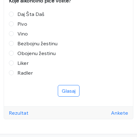
Koje alkoholno piće volite?
Daj Šta Daš
Pivo
Vino
Bezbojnu žestinu
Obojenu žestinu
Liker
Radler
Glasaj
Rezultat
Ankete