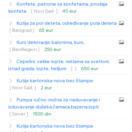
Konfete, patrone sa konfetama, prodaja
konfeta
❲Novi Sad ❳
45 eur
Kutija za pol deteta, određivanje pola deteta
❲Beograd❳
65 eur
Kurs dekoracije balonima, kurs,
❲BeoRegion❳
250 eur
Cepelini, velike lopte, reklama sa svetlom
iznad grada, lopte, helijum
❲❳
650 eur
Kutija kartonska nova bez štampe
❲Novi Sad ❳
2 eur
Pumpa ručno-nožna za naduvavanje i
izduvavanje dušeka,čamaca,bazena,lopti
❲Sever❳
1500 din
Kutija kartonska nova bez štampe