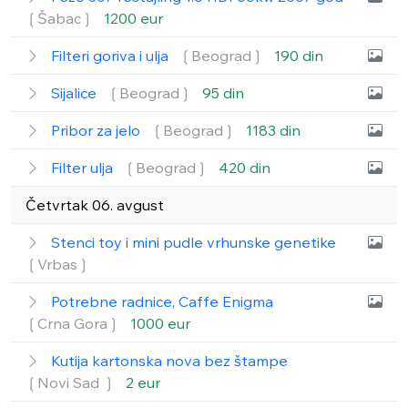
❲Šabac❳
1200 eur
Filteri goriva i ulja
❲Beograd❳
190 din
Sijalice
❲Beograd❳
95 din
Pribor za jelo
❲Beograd❳
1183 din
Filter ulja
❲Beograd❳
420 din
Četvrtak 06. avgust
Stenci toy i mini pudle vrhunske genetike
❲Vrbas❳
Potrebne radnice, Caffe Enigma
❲Crna Gora❳
1000 eur
Kutija kartonska nova bez štampe
❲Novi Sad ❳
2 eur