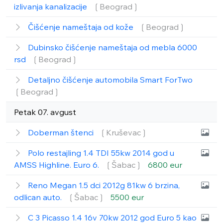
izlivanja kanalizacije
❲Beograd❳
Čišćenje nameštaja od kože
❲Beograd❳
Dubinsko čišćenje nameštaja od mebla 6000
rsd
❲Beograd❳
Detaljno čišćenje automobila Smart ForTwo
❲Beograd❳
Petak 07. avgust
Doberman štenci
❲Kruševac❳
Polo restajling 1.4 TDI 55kw 2014 god u
AMSS Highline. Euro 6.
❲Šabac❳
6800 eur
Reno Megan 1.5 dci 2012g 81kw 6 brzina,
odlican auto.
❲Šabac❳
5500 eur
C 3 Picasso 1.4 16v 70kw 2012 god Euro 5 kao