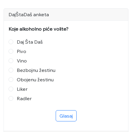
DajŠtaDaš anketa
Koje alkoholno piće volite?
Daj Šta Daš
Pivo
Vino
Bezbojnu žestinu
Obojenu žestinu
Liker
Radler
Glasaj