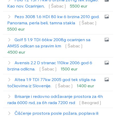
Kao nov. Ocarinjen,
❲Šabac❳
5500 eur
Pezo 3008 1.6 HDI 80 kw 6 brzina 2010 god.
Panorama, perla beli, tamna stakla
❲Šabac❳
5500 eur
Golf 5 1.9 TDI 66kw 2008g ocarinjen sa
AMSS odlican sa pravim km
❲Šabac❳
4500 eur
Avensis 2.2 D stranac 110kw 2006 god 6
brzina odlicna.
❲Šabac❳
1500 eur
Altea 1.9 TDI 77kw 2005 god tek stigla na
točkovima iz Slovenije.
❲Šabac❳
1400 eur
Brisanje i redovno održavanje prostora za 4h
rada 6000 rsd, za 6h rada 7200 rsd
❲Beograd❳
Čišćenje prostora posle požara, poplava ili