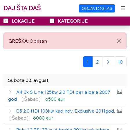
DAJ ŠTA DAŠ
OBJAVI OGLAS
LOKACIJE
KATEGORIJE
GREŠKA:
Obrisan
1
2
10
Subota 08. avgust
A4 3x S Line 125kw 2.0 TDI perla bela 2007
god
❲Šabac❳
6500 eur
C5 2.0 HDI 103kw kao nov. Exclusive 2011god.
❲Šabac❳
6000 eur
Polo 1.2 TSI 77kw 6 brzina 2011g tek stigao.