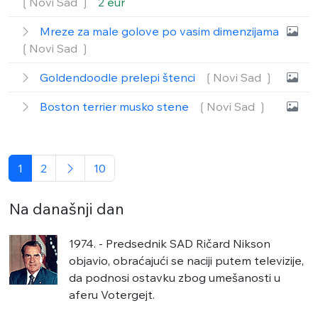
❲Novi Sad ❳
2 eur
Mreze za male golove po vasim dimenzijama
❲Novi Sad ❳
Goldendoodle prelepi štenci
❲Novi Sad ❳
Boston terrier musko stene
❲Novi Sad ❳
1
2
10
Na današnji dan
1974. - Predsednik SAD Ričard Nikson
objavio, obraćajući se naciji putem televizije,
da podnosi ostavku zbog umešanosti u
aferu Votergejt.