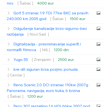
nov
❲Šabac❳
4000 eur
Golf 5 stranac 1.9 TDI 77kw BKC sa pravih
240.000 km 2005 god
❲Šabac❳
1500 eur
Odgušenje kanalizacije brzo-sigurno-bez
razbijanja
❲Novi Sad ❳
Digitalizacija - presnimavanje super8 i
normal8 filmova
❲Niš❳
1200 din
Yugo 55
❲Zrenjanin ❳
2500 eur
kre-dit siguran brza pozjmc ponuda
❲Centar❳
Reno Scenic 2.0 DCI stranac 110kw 2007g
Panorama, navigacija, euro kuka, 6 brzina
❲Šabac❳
1200 eur
Pezo 307 restajling 1.6 HDI 66kw 2007 god