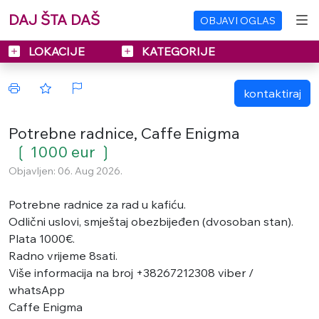
DAJ ŠTA DAŠ
OBJAVI OGLAS
LOKACIJE
KATEGORIJE
kontaktiraj
Potrebne radnice, Caffe Enigma
❲ 1000 eur ❳
Objavljen: 06. Aug 2026.
Potrebne radnice za rad u kafiću.
Odlični uslovi, smještaj obezbijeđen (dvosoban stan).
Plata 1000€.
Radno vrijeme 8sati.
Više informacija na broj +38267212308 viber /
whatsApp
Caffe Enigma