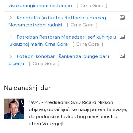
visokorangiranom restoranu
❲ Crna Gora
❳
Konobi Krušo i kafeu Raffaelo u Herceg
Novom potrebni radnici
❲ Crna Gora
❳
Potreban Restoran Menadzer i sef kuhinje u
luksuznoj marini Crna Gora
❲ Crna Gora
❳
Potebni konobari i šankeri za lounge bar i
piceriju
❲ Crna Gora
❳
Na današnji dan
1974. - Predsednik SAD Ričard Nikson
objavio, obraćajući se naciji putem televizije,
da podnosi ostavku zbog umešanosti u
aferu Votergejt.