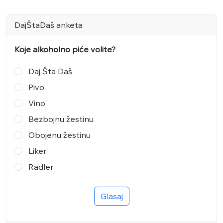
DajŠtaDaš anketa
Koje alkoholno piće volite?
Daj Šta Daš
Pivo
Vino
Bezbojnu žestinu
Obojenu žestinu
Liker
Radler
Glasaj