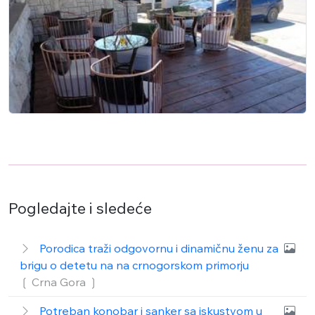
Pogledajte i sledeće
Porodica traži odgovornu i dinamičnu ženu za
brigu o detetu na na crnogorskom primorju
❲ Crna Gora
❳
Potreban konobar i sanker sa iskustvom u