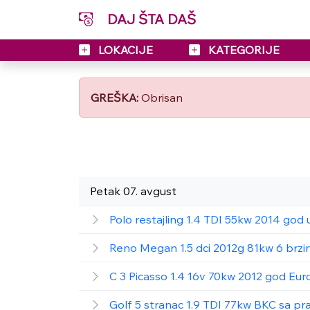
DAJ ŠTA DAŠ
LOKACIJE
KATEGORIJE
GREŠKA:
Obrisan
Petak 07. avgust
Polo restajling 1.4 TDI 55kw 2014 god 
Reno Megan 1.5 dci 2012g 81kw 6 brzin
C 3 Picasso 1.4 16v 70kw 2012 god Eur
Golf 5 stranac 1.9 TDI 77kw BKC sa p