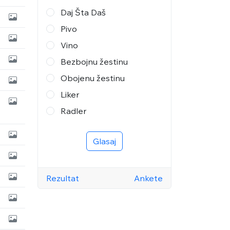
Daj Šta Daš
Pivo
Vino
Bezbojnu žestinu
Obojenu žestinu
Liker
Radler
Glasaj
Rezultat
Ankete