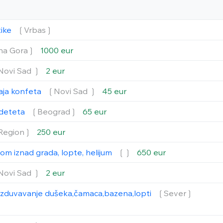
tike
❲Vrbas❳
na Gora❳
1000 eur
Novi Sad ❳
2 eur
aja konfeta
❲Novi Sad ❳
45 eur
a deteta
❲Beograd❳
65 eur
Region❳
250 eur
lom iznad grada, lopte, helijum
❲❳
650 eur
Novi Sad ❳
2 eur
izduvavanje dušeka,čamaca,bazena,lopti
❲Sever❳