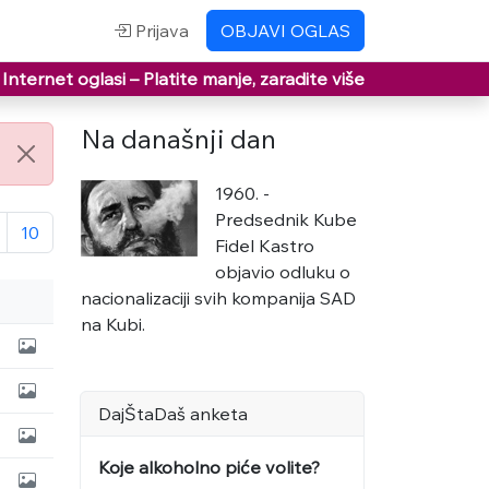
Prijava
OBJAVI OGLAS
Internet oglasi –
Platite manje, zaradite više
Na današnji dan
1960. -
Predsednik Kube
10
Fidel Kastro
objavio odluku o
nacionalizaciji svih kompanija SAD
na Kubi.
DajŠtaDaš anketa
Koje alkoholno piće volite?