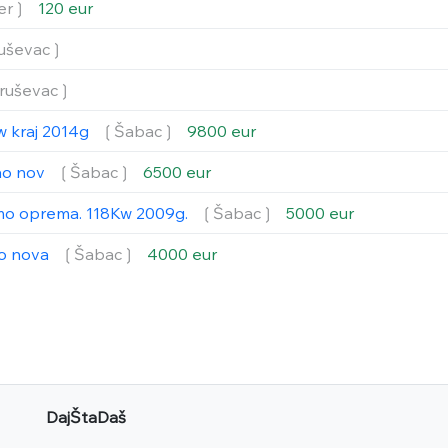
er❳
120 eur
uševac❳
ruševac❳
w kraj 2014g
❲Šabac❳
9800 eur
ao nov
❲Šabac❳
6500 eur
smo oprema. 118Kw 2009g.
❲Šabac❳
5000 eur
ao nova
❲Šabac❳
4000 eur
DajŠtaDaš