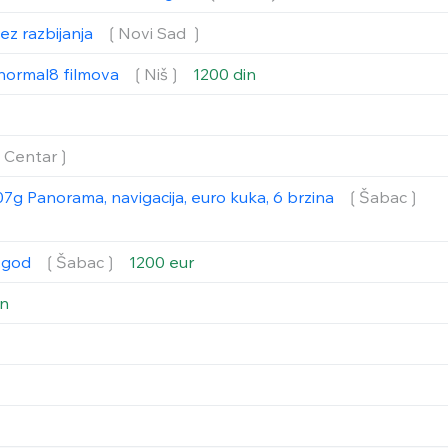
ez razbijanja
❲Novi Sad ❳
i normal8 filmova
❲Niš❳
1200 din
❲Centar❳
7g Panorama, navigacija, euro kuka, 6 brzina
❲Šabac❳
7 god
❲Šabac❳
1200 eur
in