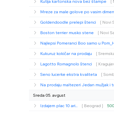
Kutija kartonska nova bez štampe
❲
Mreze za male golove po vasim dime
Goldendoodle prelepi štenci
❲Novi 
Boston terrier musko stene
❲Novi S
Najlepsi Pomeranci Boo samo u Pom_
Kukuruz kokičar na prodaju
❲Sremska
Lagotto Romagnolo štenci
❲Kraguje
Seno lucerke ekstra kvaliteta
❲Somb
Na prodaju maltezeri Jedan mužjak i t
Sreda 05. avgust
Izdajem plac 10 ari...
❲Beograd❳
500