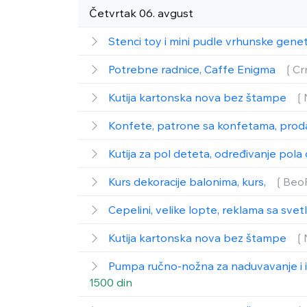
Četvrtak 06. avgust
Stenci toy i mini pudle vrhunske gene
Potrebne radnice, Caffe Enigma
❲Cr
Kutija kartonska nova bez štampe
❲
Konfete, patrone sa konfetama, prod
Kutija za pol deteta, određivanje pol
Kurs dekoracije balonima, kurs,
❲Beo
Cepelini, velike lopte, reklama sa svet
Kutija kartonska nova bez štampe
❲
Pumpa ručno-nožna za naduvavanje i 
1500 din