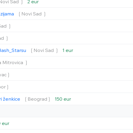
Novi Sad ❳
2 eur
nzijama
❲Novi Sad ❳
Sad ❳
ad ❳
Hash_Starsu
❲Novi Sad ❳
1 eur
 Mitrovica ❳
vac❳
or❳
ri ženkice
❲Beograd❳
150 eur
 eur