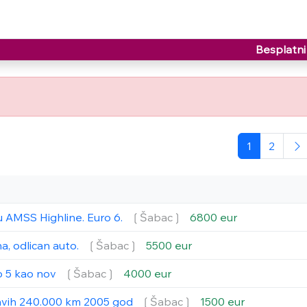
Besplatni 
1
2
u AMSS Highline. Euro 6.
❲Šabac❳
6800 eur
a, odlican auto.
❲Šabac❳
5500 eur
o 5 kao nov
❲Šabac❳
4000 eur
ravih 240.000 km 2005 god
❲Šabac❳
1500 eur