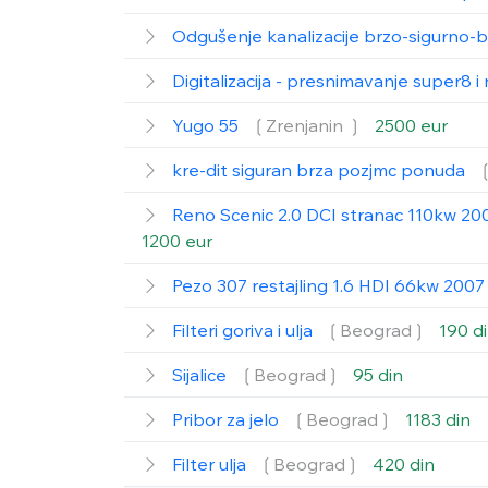
Odgušenje kanalizacije brzo-sigurno-b
Digitalizacija - presnimavanje super8 
Yugo 55
❲Zrenjanin ❳
2500 eur
kre-dit siguran brza pozjmc ponuda
Reno Scenic 2.0 DCI stranac 110kw 200
1200 eur
Pezo 307 restajling 1.6 HDI 66kw 200
Filteri goriva i ulja
❲Beograd❳
190 d
Sijalice
❲Beograd❳
95 din
Pribor za jelo
❲Beograd❳
1183 din
Filter ulja
❲Beograd❳
420 din