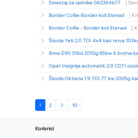
Smestaj za radnike 062364677
❲Sev
Border Collie-Border koli štenad
❲Kr
Border Collie - Border koli štenad
❲K
Škoda Yeti 2.0 TDI 4x4 kao nova 103k
Bmw E90 316d 2010g 85kw 6 brzina k
Opel Insignija automatik 2.0 CDTI co
Škoda Oktavia 1.9 TDI 77 kw 2005g k
1
2
10
Korisnici