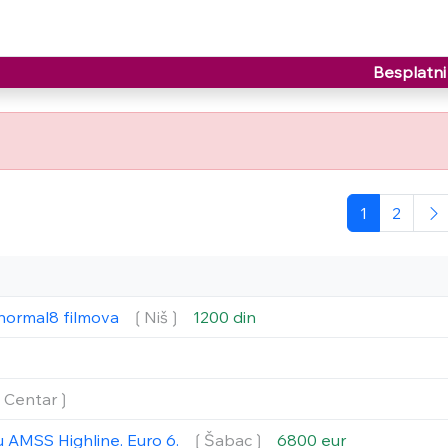
Besplatni 
1
2
i normal8 filmova
❲Niš❳
1200 din
❲Centar❳
u AMSS Highline. Euro 6.
❲Šabac❳
6800 eur