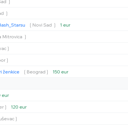
Sad ❳
ad ❳
Hash_Starsu
❲Novi Sad ❳
1 eur
 Mitrovica ❳
vac❳
or❳
ri ženkice
❲Beograd❳
150 eur
 eur
er❳
120 eur
uševac❳