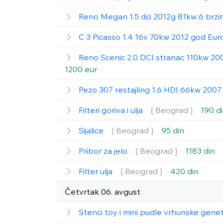
Reno Megan 1.5 dci 2012g 81kw 6 brzin
C 3 Picasso 1.4 16v 70kw 2012 god Eur
Reno Scenic 2.0 DCI stranac 110kw 200
1200 eur
Pezo 307 restajling 1.6 HDI 66kw 200
Filteri goriva i ulja
❲Beograd❳
190 d
Sijalice
❲Beograd❳
95 din
Pribor za jelo
❲Beograd❳
1183 din
Filter ulja
❲Beograd❳
420 din
Četvrtak 06. avgust
Stenci toy i mini pudle vrhunske gene