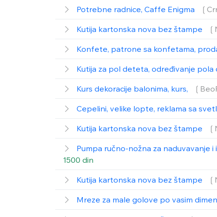
Potrebne radnice, Caffe Enigma
❲Cr
Kutija kartonska nova bez štampe
❲
Konfete, patrone sa konfetama, prod
Kutija za pol deteta, određivanje pol
Kurs dekoracije balonima, kurs,
❲Beo
Cepelini, velike lopte, reklama sa svet
Kutija kartonska nova bez štampe
❲
Pumpa ručno-nožna za naduvavanje i 
1500 din
Kutija kartonska nova bez štampe
❲
Mreze za male golove po vasim dime