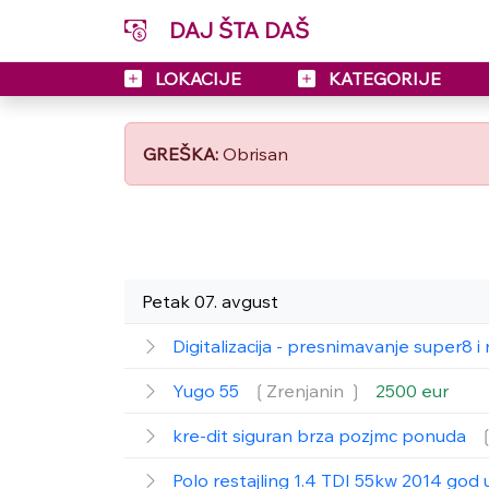
DAJ ŠTA DAŠ
LOKACIJE
KATEGORIJE
GREŠKA:
Obrisan
Petak 07. avgust
Digitalizacija - presnimavanje super8 
Yugo 55
❲Zrenjanin ❳
2500 eur
kre-dit siguran brza pozjmc ponuda
Polo restajling 1.4 TDI 55kw 2014 god 