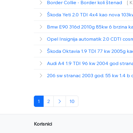
Border Collie - Border koli štenad
❲K
Škoda Yeti 2.0 TDI 4x4 kao nova 103k
Bmw E90 316d 2010g 85kw 6 brzina k
Opel Insignija automatik 2.0 CDTI co
Škoda Oktavia 1.9 TDI 77 kw 2005g k
Audi A4 1.9 TDI 96 kw 2004 god stran
206 sw stranac 2003 god. 55 kw 1.4 b 
1
2
10
Korisnici