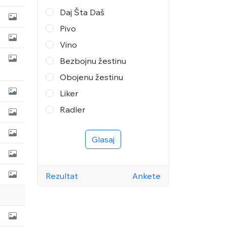
Daj Šta Daš
Pivo
Vino
Bezbojnu žestinu
Obojenu žestinu
Liker
Radler
Glasaj
Rezultat
Ankete