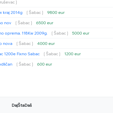
ruševac❳
w kraj 2014g
❲Šabac❳
9800 eur
ao nov
❲Šabac❳
6500 eur
smo oprema. 118Kw 2009g.
❲Šabac❳
5000 eur
ao nova
❲Šabac❳
4000 eur
ac 1200e Fixno Sabac
❲Šabac❳
1200 eur
odličan
❲Šabac❳
600 eur
DajŠtaDaš