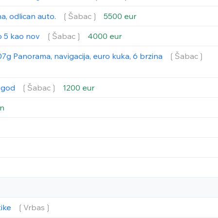
a, odlican auto.
❲Šabac❳
5500 eur
o 5 kao nov
❲Šabac❳
4000 eur
7g Panorama, navigacija, euro kuka, 6 brzina
❲Šabac❳
7 god
❲Šabac❳
1200 eur
in
tike
❲Vrbas❳