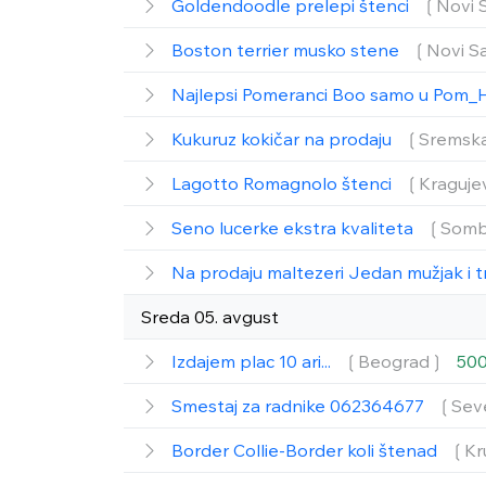
Goldendoodle prelepi štenci
❲Novi 
Boston terrier musko stene
❲Novi S
Najlepsi Pomeranci Boo samo u Pom_
Kukuruz kokičar na prodaju
❲Sremska
Lagotto Romagnolo štenci
❲Kraguje
Seno lucerke ekstra kvaliteta
❲Somb
Na prodaju maltezeri Jedan mužjak i t
Sreda 05. avgust
Izdajem plac 10 ari...
❲Beograd❳
500
Smestaj za radnike 062364677
❲Sev
Border Collie-Border koli štenad
❲Kr