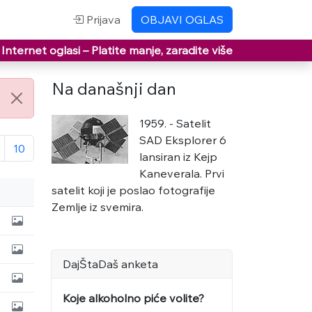
Prijava
OBJAVI OGLAS
Internet oglasi –
Platite manje, zaradite više
Na današnji dan
1959. - Satelit
SAD Eksplorer 6
10
lansiran iz Kejp
Kaneverala. Prvi
satelit koji je poslao fotografije
Zemlje iz svemira.
DajŠtaDaš anketa
Koje alkoholno piće volite?