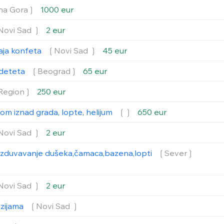
na Gora❳
1000 eur
Novi Sad ❳
2 eur
aja konfeta
❲Novi Sad ❳
45 eur
a deteta
❲Beograd❳
65 eur
Region❳
250 eur
lom iznad grada, lopte, helijum
❲❳
650 eur
Novi Sad ❳
2 eur
izduvavanje dušeka,čamaca,bazena,lopti
❲Sever❳
Novi Sad ❳
2 eur
nzijama
❲Novi Sad ❳