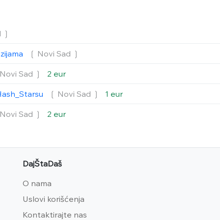
d
❳
nzijama
❲ Novi Sad
❳
Novi Sad
❳
2 eur
Hash_Starsu
❲ Novi Sad
❳
1 eur
Novi Sad
❳
2 eur
DajŠtaDaš
O nama
Uslovi korišćenja
Kontaktirajte nas