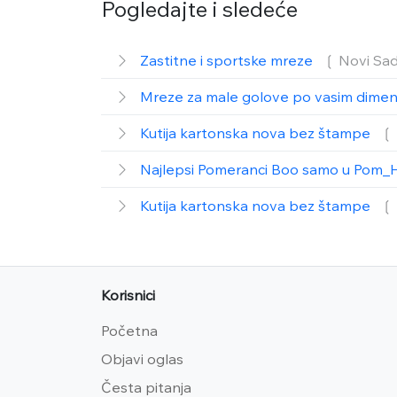
Pogledajte i sledeće
Zastitne i sportske mreze
❲ Novi Sa
Mreze za male golove po vasim dime
Kutija kartonska nova bez štampe
❲ 
Najlepsi Pomeranci Boo samo u Pom_
Kutija kartonska nova bez štampe
❲ 
Korisnici
Početna
Objavi oglas
Česta pitanja