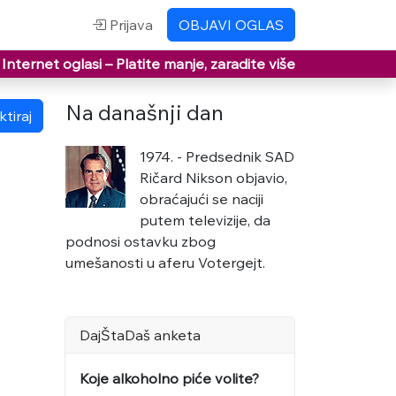
Prijava
OBJAVI OGLAS
Internet oglasi –
Platite manje, zaradite više
Na današnji dan
tiraj
1974. - Predsednik SAD
Ričard Nikson objavio,
obraćajući se naciji
putem televizije, da
podnosi ostavku zbog
umešanosti u aferu Votergejt.
DajŠtaDaš anketa
Koje alkoholno piće volite?