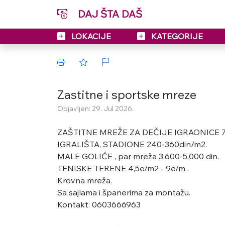
DAJ ŠTA DAŠ
LOKACIJE
KATEGORIJE
Zastitne i sportske mreze
Objavljen: 29. Jul 2026.
ZAŠTITNE MREŽE ZA DEČIJE IGRAONICE 7
IGRALIŠTA, STADIONE 240-360din/m2.
MALE GOLIĆE , par mreža 3,600-5,000 din.
TENISKE TERENE 4,5e/m2 - 9e/m .
Krovna mreža.
Sa sajlama i španerima za montažu.
Kontakt: 0603666963