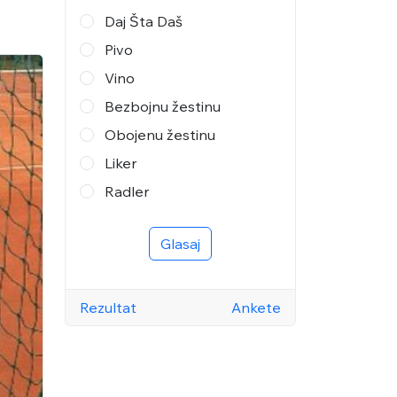
Daj Šta Daš
Pivo
Vino
Bezbojnu žestinu
Obojenu žestinu
Liker
Radler
Glasaj
Rezultat
Ankete