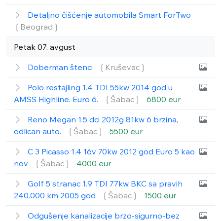
Detaljno čišćenje automobila Smart ForTwo
❲Beograd❳
Petak 07. avgust
Doberman štenci
❲Kruševac❳
Polo restajling 1.4 TDI 55kw 2014 god u
AMSS Highline. Euro 6.
❲Šabac❳
6800 eur
Reno Megan 1.5 dci 2012g 81kw 6 brzina,
odlican auto.
❲Šabac❳
5500 eur
C 3 Picasso 1.4 16v 70kw 2012 god Euro 5 kao
nov
❲Šabac❳
4000 eur
Golf 5 stranac 1.9 TDI 77kw BKC sa pravih
240.000 km 2005 god
❲Šabac❳
1500 eur
Odgušenje kanalizacije brzo-sigurno-bez