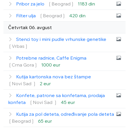
Pribor za jelo
❲Beograd❳
1183 din
Filter ulja
❲Beograd❳
420 din
Četvrtak 06. avgust
Stenci toy i mini pudle vrhunske genetike
❲Vrbas❳
Potrebne radnice, Caffe Enigma
❲Crna Gora❳
1000 eur
Kutija kartonska nova bez štampe
❲Novi Sad ❳
2 eur
Konfete, patrone sa konfetama, prodaja
konfeta
❲Novi Sad ❳
45 eur
Kutija za pol deteta, određivanje pola deteta
❲Beograd❳
65 eur