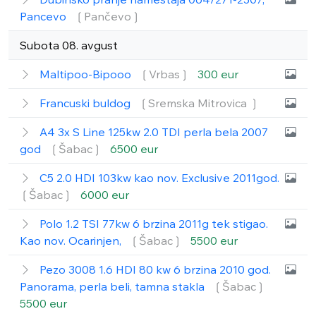
Pancevo
❲Pančevo❳
Subota 08. avgust
Maltipoo-Bipooo
❲Vrbas❳
300 eur
Francuski buldog
❲Sremska Mitrovica ❳
A4 3x S Line 125kw 2.0 TDI perla bela 2007
god
❲Šabac❳
6500 eur
C5 2.0 HDI 103kw kao nov. Exclusive 2011god.
❲Šabac❳
6000 eur
Polo 1.2 TSI 77kw 6 brzina 2011g tek stigao.
Kao nov. Ocarinjen,
❲Šabac❳
5500 eur
Pezo 3008 1.6 HDI 80 kw 6 brzina 2010 god.
Panorama, perla beli, tamna stakla
❲Šabac❳
5500 eur