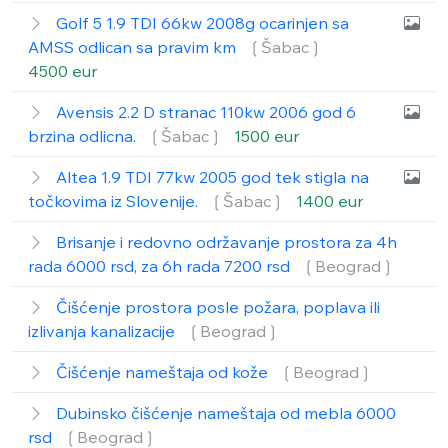
Golf 5 1.9 TDI 66kw 2008g ocarinjen sa
AMSS odlican sa pravim km
❲Šabac❳
4500 eur
Avensis 2.2 D stranac 110kw 2006 god 6
brzina odlicna.
❲Šabac❳
1500 eur
Altea 1.9 TDI 77kw 2005 god tek stigla na
točkovima iz Slovenije.
❲Šabac❳
1400 eur
Brisanje i redovno održavanje prostora za 4h
rada 6000 rsd, za 6h rada 7200 rsd
❲Beograd❳
Čišćenje prostora posle požara, poplava ili
izlivanja kanalizacije
❲Beograd❳
Čišćenje nameštaja od kože
❲Beograd❳
Dubinsko čišćenje nameštaja od mebla 6000
rsd
❲Beograd❳