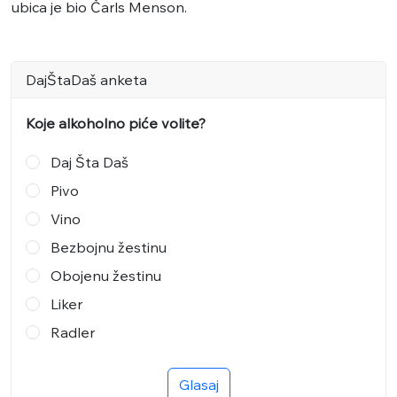
ubica je bio Čarls Menson.
DajŠtaDaš anketa
Koje alkoholno piće volite?
Daj Šta Daš
Pivo
Vino
Bezbojnu žestinu
Obojenu žestinu
Liker
Radler
Glasaj