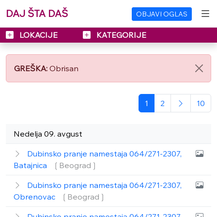
DAJ ŠTA DAŠ
OBJAVI OGLAS
LOKACIJE
KATEGORIJE
GREŠKA:
Obrisan
1
2
10
Nedelja 09. avgust
Dubinsko pranje namestaja 064/271-2307,
Batajnica
❲Beograd❳
Dubinsko pranje namestaja 064/271-2307,
Obrenovac
❲Beograd❳
Dubinsko pranje namestaja 064/271-2307,