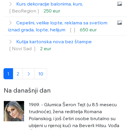
Kurs dekoracije balonima, kurs,
❲BeoRegion❳
250 eur
Cepelini, velike lopte, reklama sa svetlom
iznad grada, lopte, helijum
❲❳
650 eur
Kutija kartonska nova bez štampe
❲Novi Sad ❳
2 eur
1
2
10
Na današnji dan
1969. - Glumica Šeron Tejt (u 8.5 mesecu
trudnoće), žena reditelja Romana
Polanskog, i još četiri osobe brutalno su
ubijeni u njenoj kući na Beverli Hilsu. Vođa