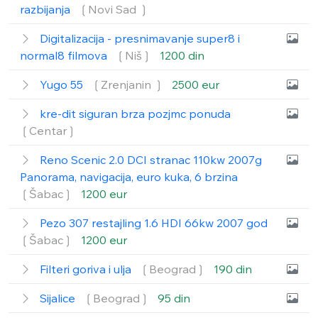
razbijanja
❲Novi Sad ❳
Digitalizacija - presnimavanje super8 i
normal8 filmova
❲Niš❳
1200 din
Yugo 55
❲Zrenjanin ❳
2500 eur
kre-dit siguran brza pozjmc ponuda
❲Centar❳
Reno Scenic 2.0 DCI stranac 110kw 2007g
Panorama, navigacija, euro kuka, 6 brzina
❲Šabac❳
1200 eur
Pezo 307 restajling 1.6 HDI 66kw 2007 god
❲Šabac❳
1200 eur
Filteri goriva i ulja
❲Beograd❳
190 din
Sijalice
❲Beograd❳
95 din