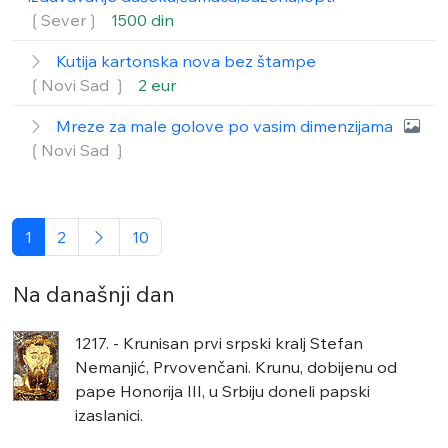
❲Sever❳
1500 din
Kutija kartonska nova bez štampe
❲Novi Sad ❳
2 eur
Mreze za male golove po vasim dimenzijama
❲Novi Sad ❳
1
2
10
Na današnji dan
1217. - Krunisan prvi srpski kralj Stefan
Nemanjić, Prvovenčani. Krunu, dobijenu od
pape Honorija III, u Srbiju doneli papski
izaslanici.