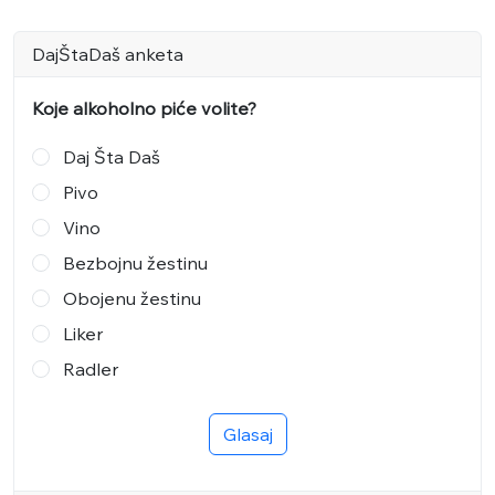
DajŠtaDaš anketa
Koje alkoholno piće volite?
Daj Šta Daš
Pivo
Vino
Bezbojnu žestinu
Obojenu žestinu
Liker
Radler
Glasaj