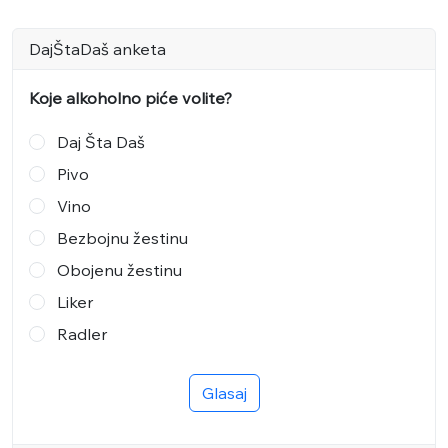
DajŠtaDaš anketa
Koje alkoholno piće volite?
Daj Šta Daš
Pivo
Vino
Bezbojnu žestinu
Obojenu žestinu
Liker
Radler
Glasaj