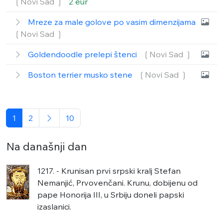
❲Novi Sad ❳
2 eur
Mreze za male golove po vasim dimenzijama
❲Novi Sad ❳
Goldendoodle prelepi štenci
❲Novi Sad ❳
Boston terrier musko stene
❲Novi Sad ❳
1
2
10
Na današnji dan
1217. - Krunisan prvi srpski kralj Stefan
Nemanjić, Prvovenčani. Krunu, dobijenu od
pape Honorija III, u Srbiju doneli papski
izaslanici.