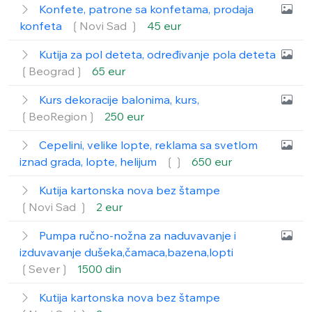
Konfete, patrone sa konfetama, prodaja
konfeta
❲Novi Sad ❳
45 eur
Kutija za pol deteta, određivanje pola deteta
❲Beograd❳
65 eur
Kurs dekoracije balonima, kurs,
❲BeoRegion❳
250 eur
Cepelini, velike lopte, reklama sa svetlom
iznad grada, lopte, helijum
❲❳
650 eur
Kutija kartonska nova bez štampe
❲Novi Sad ❳
2 eur
Pumpa ručno-nožna za naduvavanje i
izduvavanje dušeka,čamaca,bazena,lopti
❲Sever❳
1500 din
Kutija kartonska nova bez štampe