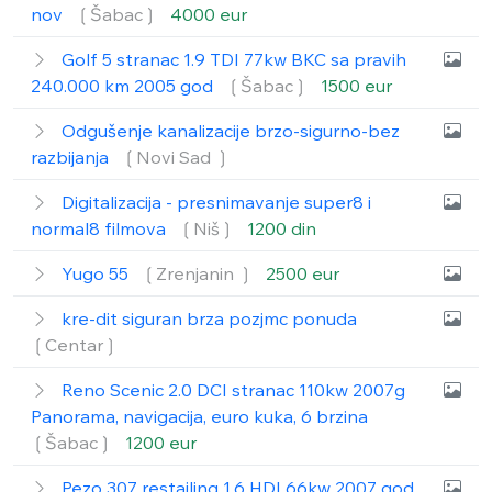
nov
❲Šabac❳
4000 eur
Golf 5 stranac 1.9 TDI 77kw BKC sa pravih
240.000 km 2005 god
❲Šabac❳
1500 eur
Odgušenje kanalizacije brzo-sigurno-bez
razbijanja
❲Novi Sad ❳
Digitalizacija - presnimavanje super8 i
normal8 filmova
❲Niš❳
1200 din
Yugo 55
❲Zrenjanin ❳
2500 eur
kre-dit siguran brza pozjmc ponuda
❲Centar❳
Reno Scenic 2.0 DCI stranac 110kw 2007g
Panorama, navigacija, euro kuka, 6 brzina
❲Šabac❳
1200 eur
Pezo 307 restajling 1.6 HDI 66kw 2007 god