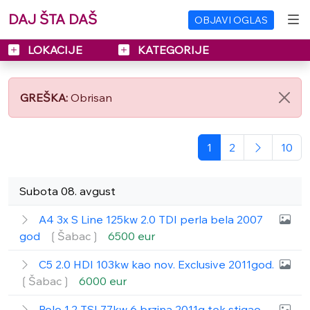
DAJ ŠTA DAŠ
OBJAVI OGLAS
LOKACIJE
KATEGORIJE
GREŠKA:
Obrisan
1
2
10
Subota 08. avgust
A4 3x S Line 125kw 2.0 TDI perla bela 2007
god
❲Šabac❳
6500 eur
C5 2.0 HDI 103kw kao nov. Exclusive 2011god.
❲Šabac❳
6000 eur
Polo 1.2 TSI 77kw 6 brzina 2011g tek stigao.