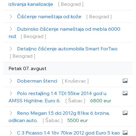
izlivanja kanalizacije
❲Beograd❳
Čišćenje nameštaja od kože
❲Beograd❳
Dubinsko čišćenje nameštaja od mebla 6000
rsd
❲Beograd❳
Detaljno čišćenje automobila Smart ForTwo
❲Beograd❳
Petak 07. avgust
Doberman štenci
❲Kruševac❳
Polo restajling 1.4 TDI 55kw 2014 god u
AMSS Highline. Euro 6.
❲Šabac❳
6800 eur
Reno Megan 1.5 dci 2012g 81kw 6 brzina,
odlican auto.
❲Šabac❳
5500 eur
C 3 Picasso 1.4 16v 70kw 2012 god Euro 5 kao