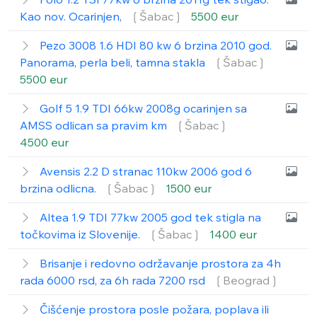
Kao nov. Ocarinjen,
❲Šabac❳
5500 eur
Pezo 3008 1.6 HDI 80 kw 6 brzina 2010 god.
Panorama, perla beli, tamna stakla
❲Šabac❳
5500 eur
Golf 5 1.9 TDI 66kw 2008g ocarinjen sa
AMSS odlican sa pravim km
❲Šabac❳
4500 eur
Avensis 2.2 D stranac 110kw 2006 god 6
brzina odlicna.
❲Šabac❳
1500 eur
Altea 1.9 TDI 77kw 2005 god tek stigla na
točkovima iz Slovenije.
❲Šabac❳
1400 eur
Brisanje i redovno održavanje prostora za 4h
rada 6000 rsd, za 6h rada 7200 rsd
❲Beograd❳
Čišćenje prostora posle požara, poplava ili