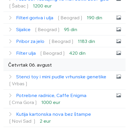
❲Šabac❳
1200 eur
Filteri goriva i ulja
❲Beograd❳
190 din
Sijalice
❲Beograd❳
95 din
Pribor za jelo
❲Beograd❳
1183 din
Filter ulja
❲Beograd❳
420 din
Četvrtak 06. avgust
Stenci toy i mini pudle vrhunske genetike
❲Vrbas❳
Potrebne radnice, Caffe Enigma
❲Crna Gora❳
1000 eur
Kutija kartonska nova bez štampe
❲Novi Sad ❳
2 eur