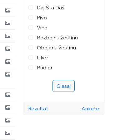
Daj Šta Daš
Pivo
Vino
Bezbojnu žestinu
Obojenu žestinu
Liker
Radler
Glasaj
Rezultat
Ankete