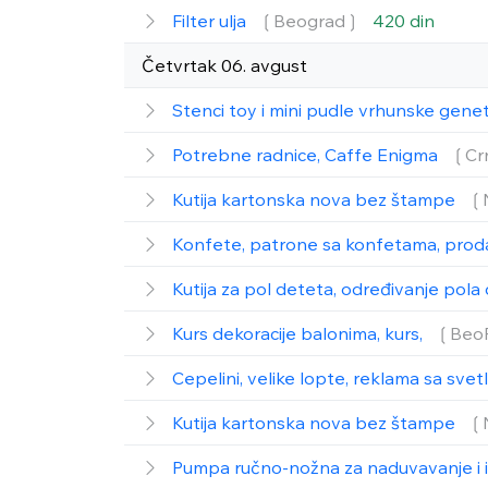
Filter ulja
❲Beograd❳
420 din
Četvrtak 06. avgust
Stenci toy i mini pudle vrhunske gene
Potrebne radnice, Caffe Enigma
❲Cr
Kutija kartonska nova bez štampe
❲
Konfete, patrone sa konfetama, prod
Kutija za pol deteta, određivanje pol
Kurs dekoracije balonima, kurs,
❲Beo
Cepelini, velike lopte, reklama sa svet
Kutija kartonska nova bez štampe
❲
Pumpa ručno-nožna za naduvavanje i 