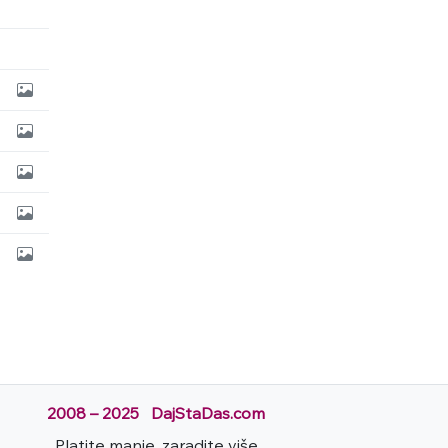
2008 – 2025 DajStaDas.com
Platite manje, zaradite više