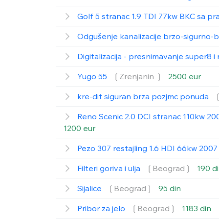
Golf 5 stranac 1.9 TDI 77kw BKC sa p
Odgušenje kanalizacije brzo-sigurno-b
Digitalizacija - presnimavanje super8 
Yugo 55
❲Zrenjanin ❳
2500 eur
kre-dit siguran brza pozjmc ponuda
Reno Scenic 2.0 DCI stranac 110kw 200
1200 eur
Pezo 307 restajling 1.6 HDI 66kw 200
Filteri goriva i ulja
❲Beograd❳
190 d
Sijalice
❲Beograd❳
95 din
Pribor za jelo
❲Beograd❳
1183 din