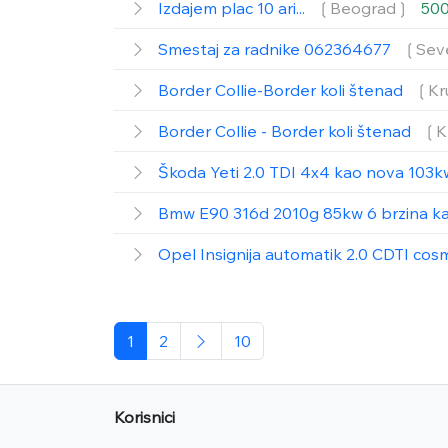
Izdajem plac 10 ari...
❲Beograd❳
500
Smestaj za radnike 062364677
❲Sev
Border Collie-Border koli štenad
❲Kr
Border Collie - Border koli štenad
❲K
Škoda Yeti 2.0 TDI 4x4 kao nova 103k
Bmw E90 316d 2010g 85kw 6 brzina k
Opel Insignija automatik 2.0 CDTI co
1
2
10
Korisnici