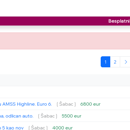
Besplatni 
1
2
u AMSS Highline. Euro 6.
❲Šabac❳
6800 eur
a, odlican auto.
❲Šabac❳
5500 eur
o 5 kao nov
❲Šabac❳
4000 eur