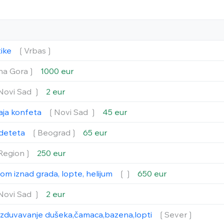
tike
❲Vrbas❳
na Gora❳
1000 eur
Novi Sad ❳
2 eur
aja konfeta
❲Novi Sad ❳
45 eur
a deteta
❲Beograd❳
65 eur
Region❳
250 eur
lom iznad grada, lopte, helijum
❲❳
650 eur
Novi Sad ❳
2 eur
izduvavanje dušeka,čamaca,bazena,lopti
❲Sever❳