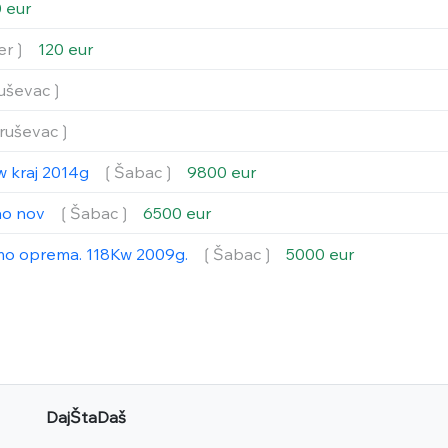
 eur
er❳
120 eur
uševac❳
ruševac❳
w kraj 2014g
❲Šabac❳
9800 eur
ao nov
❲Šabac❳
6500 eur
smo oprema. 118Kw 2009g.
❲Šabac❳
5000 eur
DajŠtaDaš