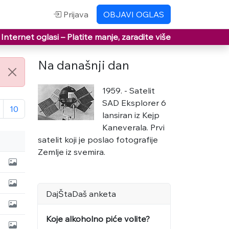
Prijava
OBJAVI OGLAS
Internet oglasi –
Platite manje, zaradite više
Na današnji dan
1959. - Satelit
SAD Eksplorer 6
10
lansiran iz Kejp
Kaneverala. Prvi
satelit koji je poslao fotografije
Zemlje iz svemira.
DajŠtaDaš anketa
Koje alkoholno piće volite?