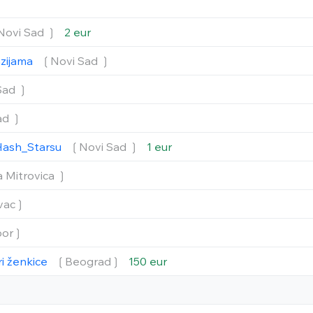
Novi Sad ❳
2 eur
nzijama
❲Novi Sad ❳
Sad ❳
ad ❳
Hash_Starsu
❲Novi Sad ❳
1 eur
 Mitrovica ❳
vac❳
or❳
ri ženkice
❲Beograd❳
150 eur