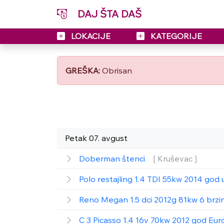
DAJ ŠTA DAŠ
LOKACIJE
KATEGORIJE
GREŠKA:
Obrisan
Petak 07. avgust
Doberman štenci
❲Kruševac❳
Polo restajling 1.4 TDI 55kw 2014 god 
Reno Megan 1.5 dci 2012g 81kw 6 brzin
C 3 Picasso 1.4 16v 70kw 2012 god Eur