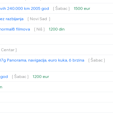
ravih 240.000 km 2005 god
❲Šabac❳
1500 eur
ez razbijanja
❲Novi Sad ❳
i normal8 filmova
❲Niš❳
1200 din
❲Centar❳
7g Panorama, navigacija, euro kuka, 6 brzina
❲Šabac❳
7 god
❲Šabac❳
1200 eur
in