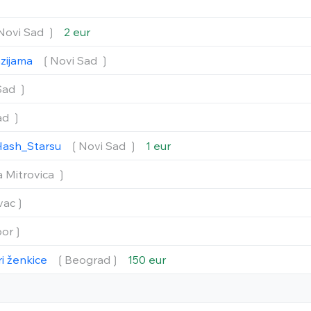
Novi Sad ❳
2 eur
nzijama
❲Novi Sad ❳
Sad ❳
ad ❳
Hash_Starsu
❲Novi Sad ❳
1 eur
 Mitrovica ❳
vac❳
or❳
ri ženkice
❲Beograd❳
150 eur