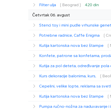
Filter ulja
❲Beograd❳
420 din
Četvrtak 06. avgust
Stenci toy i mini pudle vrhunske gene
Potrebne radnice, Caffe Enigma
❲Cr
Kutija kartonska nova bez štampe
❲
Konfete, patrone sa konfetama, prod
Kutija za pol deteta, određivanje pol
Kurs dekoracije balonima, kurs,
❲Beo
Cepelini, velike lopte, reklama sa svet
Kutija kartonska nova bez štampe
❲
Pumpa ručno-nožna za naduvavanje i 