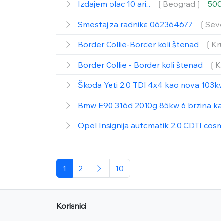
Izdajem plac 10 ari...
❲Beograd❳
500
Smestaj za radnike 062364677
❲Sev
Border Collie-Border koli štenad
❲Kr
Border Collie - Border koli štenad
❲K
Škoda Yeti 2.0 TDI 4x4 kao nova 103k
Bmw E90 316d 2010g 85kw 6 brzina k
Opel Insignija automatik 2.0 CDTI co
1
2
10
Korisnici