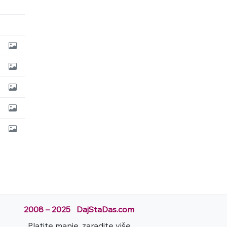
2008 – 2025 DajStaDas.com
Platite manje, zaradite više