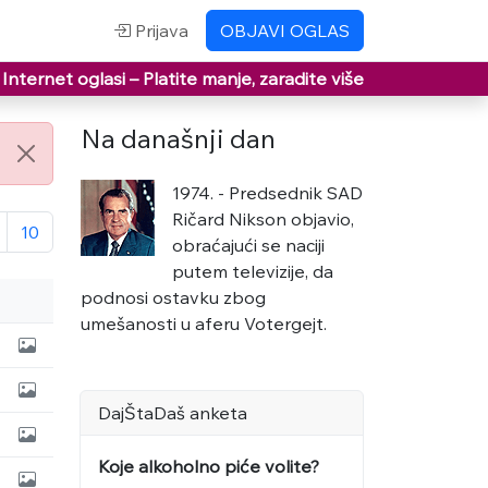
Prijava
OBJAVI OGLAS
Internet oglasi –
Platite manje, zaradite više
Na današnji dan
1974. - Predsednik SAD
Ričard Nikson objavio,
10
obraćajući se naciji
putem televizije, da
podnosi ostavku zbog
umešanosti u aferu Votergejt.
DajŠtaDaš anketa
Koje alkoholno piće volite?