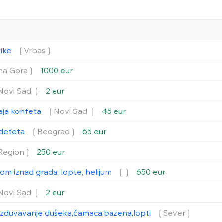
tike
❲Vrbas❳
na Gora❳
1000 eur
Novi Sad ❳
2 eur
aja konfeta
❲Novi Sad ❳
45 eur
a deteta
❲Beograd❳
65 eur
Region❳
250 eur
lom iznad grada, lopte, helijum
❲❳
650 eur
Novi Sad ❳
2 eur
izduvavanje dušeka,čamaca,bazena,lopti
❲Sever❳