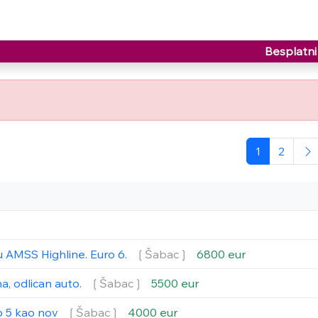
Besplatni 
1
2
u AMSS Highline. Euro 6.
❲Šabac❳
6800 eur
a, odlican auto.
❲Šabac❳
5500 eur
o 5 kao nov
❲Šabac❳
4000 eur