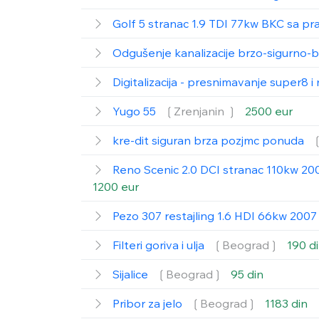
Golf 5 stranac 1.9 TDI 77kw BKC sa p
Odgušenje kanalizacije brzo-sigurno-b
Digitalizacija - presnimavanje super8 
Yugo 55
❲Zrenjanin ❳
2500 eur
kre-dit siguran brza pozjmc ponuda
Reno Scenic 2.0 DCI stranac 110kw 200
1200 eur
Pezo 307 restajling 1.6 HDI 66kw 200
Filteri goriva i ulja
❲Beograd❳
190 d
Sijalice
❲Beograd❳
95 din
Pribor za jelo
❲Beograd❳
1183 din