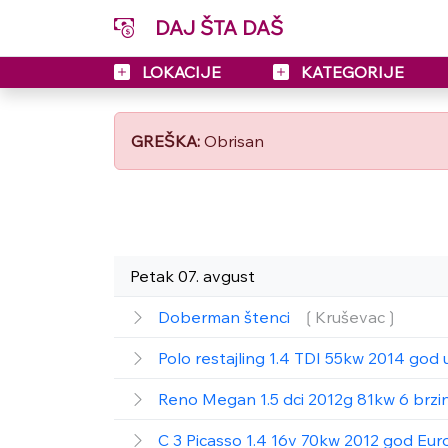
DAJ ŠTA DAŠ
LOKACIJE
KATEGORIJE
GREŠKA:
Obrisan
Petak 07. avgust
Doberman štenci
❲Kruševac❳
Polo restajling 1.4 TDI 55kw 2014 god 
Reno Megan 1.5 dci 2012g 81kw 6 brzin
C 3 Picasso 1.4 16v 70kw 2012 god Eur