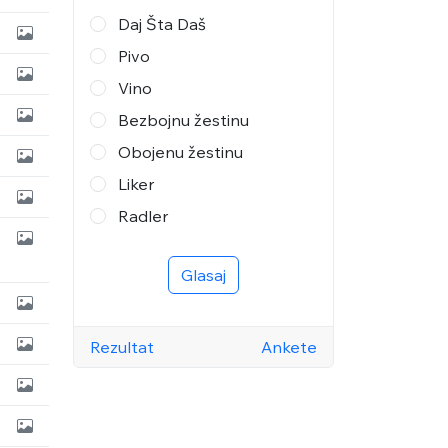
Daj Šta Daš
Pivo
Vino
Bezbojnu žestinu
Obojenu žestinu
Liker
Radler
Glasaj
Rezultat
Ankete