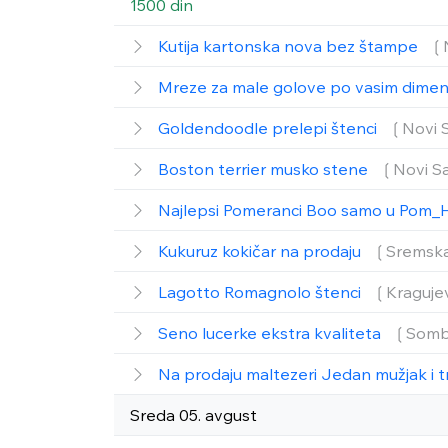
1500 din
Kutija kartonska nova bez štampe
❲
Mreze za male golove po vasim dime
Goldendoodle prelepi štenci
❲Novi 
Boston terrier musko stene
❲Novi S
Najlepsi Pomeranci Boo samo u Pom_
Kukuruz kokičar na prodaju
❲Sremska
Lagotto Romagnolo štenci
❲Kraguje
Seno lucerke ekstra kvaliteta
❲Somb
Na prodaju maltezeri Jedan mužjak i t
Sreda 05. avgust