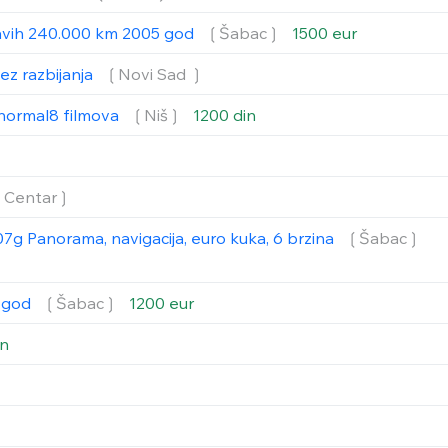
ravih 240.000 km 2005 god
❲Šabac❳
1500 eur
ez razbijanja
❲Novi Sad ❳
i normal8 filmova
❲Niš❳
1200 din
❲Centar❳
7g Panorama, navigacija, euro kuka, 6 brzina
❲Šabac❳
7 god
❲Šabac❳
1200 eur
in