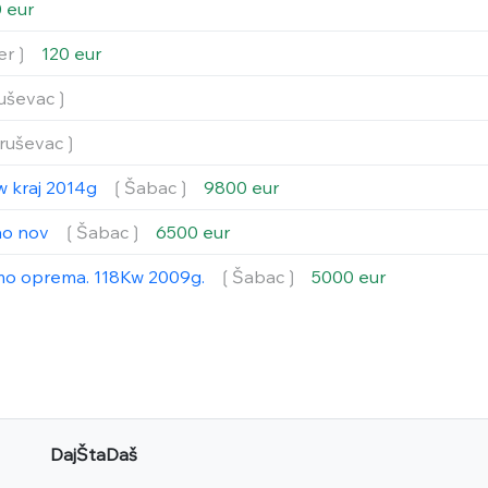
 eur
er❳
120 eur
uševac❳
ruševac❳
w kraj 2014g
❲Šabac❳
9800 eur
ao nov
❲Šabac❳
6500 eur
smo oprema. 118Kw 2009g.
❲Šabac❳
5000 eur
DajŠtaDaš