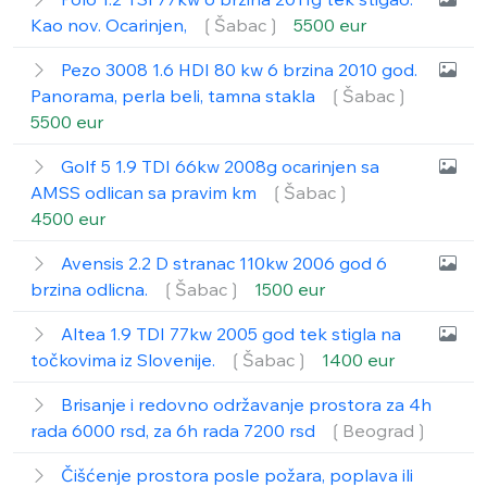
Kao nov. Ocarinjen,
❲Šabac❳
5500 eur
Pezo 3008 1.6 HDI 80 kw 6 brzina 2010 god.
Panorama, perla beli, tamna stakla
❲Šabac❳
5500 eur
Golf 5 1.9 TDI 66kw 2008g ocarinjen sa
AMSS odlican sa pravim km
❲Šabac❳
4500 eur
Avensis 2.2 D stranac 110kw 2006 god 6
brzina odlicna.
❲Šabac❳
1500 eur
Altea 1.9 TDI 77kw 2005 god tek stigla na
točkovima iz Slovenije.
❲Šabac❳
1400 eur
Brisanje i redovno održavanje prostora za 4h
rada 6000 rsd, za 6h rada 7200 rsd
❲Beograd❳
Čišćenje prostora posle požara, poplava ili