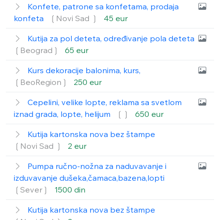
Konfete, patrone sa konfetama, prodaja
konfeta
❲Novi Sad ❳
45 eur
Kutija za pol deteta, određivanje pola deteta
❲Beograd❳
65 eur
Kurs dekoracije balonima, kurs,
❲BeoRegion❳
250 eur
Cepelini, velike lopte, reklama sa svetlom
iznad grada, lopte, helijum
❲❳
650 eur
Kutija kartonska nova bez štampe
❲Novi Sad ❳
2 eur
Pumpa ručno-nožna za naduvavanje i
izduvavanje dušeka,čamaca,bazena,lopti
❲Sever❳
1500 din
Kutija kartonska nova bez štampe