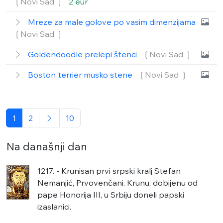
❲Novi Sad ❳
2 eur
Mreze za male golove po vasim dimenzijama
❲Novi Sad ❳
Goldendoodle prelepi štenci
❲Novi Sad ❳
Boston terrier musko stene
❲Novi Sad ❳
1
2
10
Na današnji dan
1217. - Krunisan prvi srpski kralj Stefan
Nemanjić, Prvovenčani. Krunu, dobijenu od
pape Honorija III, u Srbiju doneli papski
izaslanici.