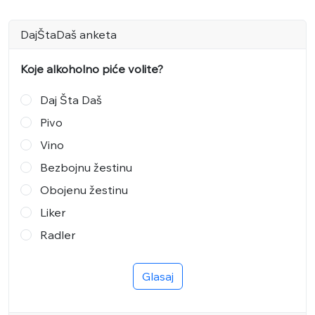
DajŠtaDaš anketa
Koje alkoholno piće volite?
Daj Šta Daš
Pivo
Vino
Bezbojnu žestinu
Obojenu žestinu
Liker
Radler
Glasaj