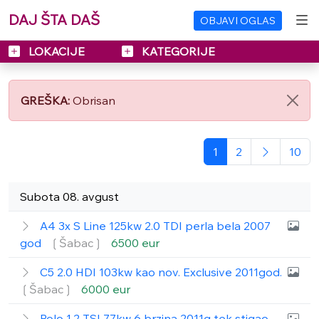
DAJ ŠTA DAŠ
OBJAVI OGLAS
LOKACIJE
KATEGORIJE
GREŠKA:
Obrisan
1
2
10
Subota 08. avgust
A4 3x S Line 125kw 2.0 TDI perla bela 2007
god
❲Šabac❳
6500 eur
C5 2.0 HDI 103kw kao nov. Exclusive 2011god.
❲Šabac❳
6000 eur
Polo 1.2 TSI 77kw 6 brzina 2011g tek stigao.