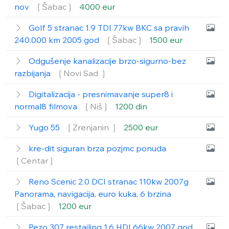
nov
❲Šabac❳
4000 eur
Golf 5 stranac 1.9 TDI 77kw BKC sa pravih
240.000 km 2005 god
❲Šabac❳
1500 eur
Odgušenje kanalizacije brzo-sigurno-bez
razbijanja
❲Novi Sad ❳
Digitalizacija - presnimavanje super8 i
normal8 filmova
❲Niš❳
1200 din
Yugo 55
❲Zrenjanin ❳
2500 eur
kre-dit siguran brza pozjmc ponuda
❲Centar❳
Reno Scenic 2.0 DCI stranac 110kw 2007g
Panorama, navigacija, euro kuka, 6 brzina
❲Šabac❳
1200 eur
Pezo 307 restajling 1.6 HDI 66kw 2007 god