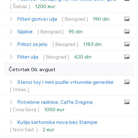
❲Šabac❳
1200 eur
Filteri goriva i ulja
❲Beograd❳
190 din
Sijalice
❲Beograd❳
95 din
Pribor za jelo
❲Beograd❳
1183 din
Filter ulja
❲Beograd❳
420 din
Četvrtak 06. avgust
Stenci toy i mini pudle vrhunske genetike
❲Vrbas❳
Potrebne radnice, Caffe Enigma
❲Crna Gora❳
1000 eur
Kutija kartonska nova bez štampe
❲Novi Sad ❳
2 eur