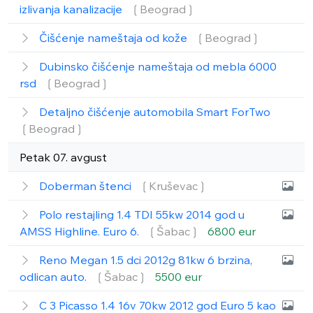
izlivanja kanalizacije
❲Beograd❳
Čišćenje nameštaja od kože
❲Beograd❳
Dubinsko čišćenje nameštaja od mebla 6000
rsd
❲Beograd❳
Detaljno čišćenje automobila Smart ForTwo
❲Beograd❳
Petak 07. avgust
Doberman štenci
❲Kruševac❳
Polo restajling 1.4 TDI 55kw 2014 god u
AMSS Highline. Euro 6.
❲Šabac❳
6800 eur
Reno Megan 1.5 dci 2012g 81kw 6 brzina,
odlican auto.
❲Šabac❳
5500 eur
C 3 Picasso 1.4 16v 70kw 2012 god Euro 5 kao