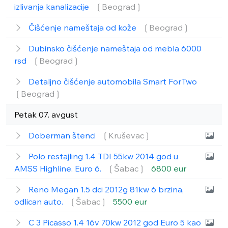
izlivanja kanalizacije
❲Beograd❳
Čišćenje nameštaja od kože
❲Beograd❳
Dubinsko čišćenje nameštaja od mebla 6000
rsd
❲Beograd❳
Detaljno čišćenje automobila Smart ForTwo
❲Beograd❳
Petak 07. avgust
Doberman štenci
❲Kruševac❳
Polo restajling 1.4 TDI 55kw 2014 god u
AMSS Highline. Euro 6.
❲Šabac❳
6800 eur
Reno Megan 1.5 dci 2012g 81kw 6 brzina,
odlican auto.
❲Šabac❳
5500 eur
C 3 Picasso 1.4 16v 70kw 2012 god Euro 5 kao