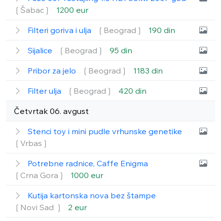
❲Šabac❳
1200 eur
Filteri goriva i ulja
❲Beograd❳
190 din
Sijalice
❲Beograd❳
95 din
Pribor za jelo
❲Beograd❳
1183 din
Filter ulja
❲Beograd❳
420 din
Četvrtak 06. avgust
Stenci toy i mini pudle vrhunske genetike
❲Vrbas❳
Potrebne radnice, Caffe Enigma
❲Crna Gora❳
1000 eur
Kutija kartonska nova bez štampe
❲Novi Sad ❳
2 eur