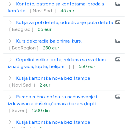
Konfete, patrone sa konfetama, prodaja
konfeta
❲Novi Sad ❳
45 eur
Kutija za pol deteta, određivanje pola deteta
❲Beograd❳
65 eur
Kurs dekoracije balonima, kurs,
❲BeoRegion❳
250 eur
Cepelini, velike lopte, reklama sa svetlom
iznad grada, lopte, helijum
❲❳
650 eur
Kutija kartonska nova bez štampe
❲Novi Sad ❳
2 eur
Pumpa ručno-nožna za naduvavanje i
izduvavanje dušeka,čamaca,bazena,lopti
❲Sever❳
1500 din
Kutija kartonska nova bez štampe