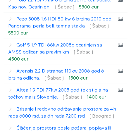
Kao nov. Ocarinjen,
❲Šabac❳
5500 eur
Pezo 3008 1.6 HDI 80 kw 6 brzina 2010 god.
Panorama, perla beli, tamna stakla
❲Šabac❳
5500 eur
Golf 5 1.9 TDI 66kw 2008g ocarinjen sa
AMSS odlican sa pravim km
❲Šabac❳
4500 eur
Avensis 2.2 D stranac 110kw 2006 god 6
brzina odlicna.
❲Šabac❳
1500 eur
Altea 1.9 TDI 77kw 2005 god tek stigla na
točkovima iz Slovenije.
❲Šabac❳
1400 eur
Brisanje i redovno održavanje prostora za 4h
rada 6000 rsd, za 6h rada 7200 rsd
❲Beograd❳
Čišćenje prostora posle požara, poplava ili