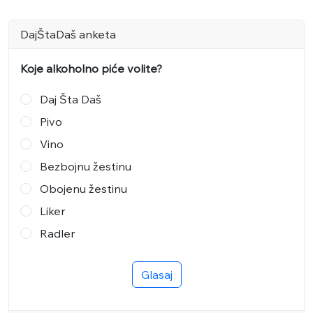
DajŠtaDaš anketa
Koje alkoholno piće volite?
Daj Šta Daš
Pivo
Vino
Bezbojnu žestinu
Obojenu žestinu
Liker
Radler
Glasaj