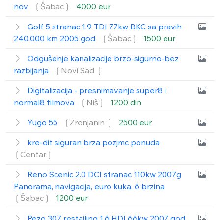
nov
❲Šabac❳
4000 eur
Golf 5 stranac 1.9 TDI 77kw BKC sa pravih
240.000 km 2005 god
❲Šabac❳
1500 eur
Odgušenje kanalizacije brzo-sigurno-bez
razbijanja
❲Novi Sad ❳
Digitalizacija - presnimavanje super8 i
normal8 filmova
❲Niš❳
1200 din
Yugo 55
❲Zrenjanin ❳
2500 eur
kre-dit siguran brza pozjmc ponuda
❲Centar❳
Reno Scenic 2.0 DCI stranac 110kw 2007g
Panorama, navigacija, euro kuka, 6 brzina
❲Šabac❳
1200 eur
Pezo 307 restajling 1.6 HDI 66kw 2007 god