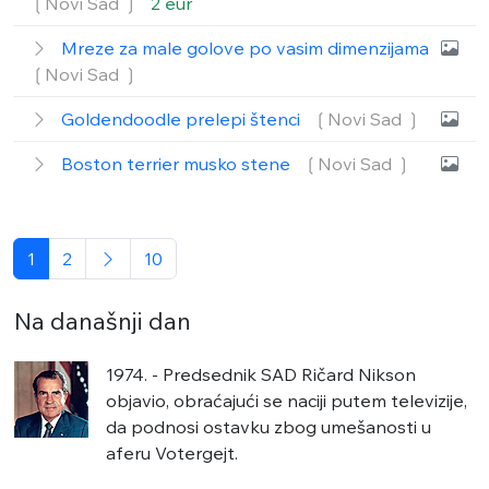
❲Novi Sad ❳
2 eur
Mreze za male golove po vasim dimenzijama
❲Novi Sad ❳
Goldendoodle prelepi štenci
❲Novi Sad ❳
Boston terrier musko stene
❲Novi Sad ❳
1
2
10
Na današnji dan
1974. - Predsednik SAD Ričard Nikson
objavio, obraćajući se naciji putem televizije,
da podnosi ostavku zbog umešanosti u
aferu Votergejt.