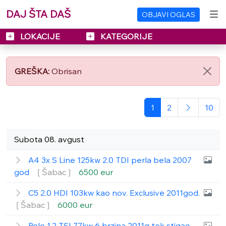
DAJ ŠTA DAŠ
OBJAVI OGLAS
LOKACIJE
KATEGORIJE
GREŠKA:
Obrisan
1
2
10
Subota 08. avgust
A4 3x S Line 125kw 2.0 TDI perla bela 2007
god
❲Šabac❳
6500 eur
C5 2.0 HDI 103kw kao nov. Exclusive 2011god.
❲Šabac❳
6000 eur
Polo 1.2 TSI 77kw 6 brzina 2011g tek stigao.