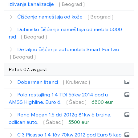
izlivanja kanalizacije
❲Beograd❳
Čišćenje nameštaja od kože
❲Beograd❳
Dubinsko čišćenje nameštaja od mebla 6000
rsd
❲Beograd❳
Detaljno čišćenje automobila Smart ForTwo
❲Beograd❳
Petak 07. avgust
Doberman štenci
❲Kruševac❳
Polo restajling 1.4 TDI 55kw 2014 god u
AMSS Highline. Euro 6.
❲Šabac❳
6800 eur
Reno Megan 1.5 dci 2012g 81kw 6 brzina,
odlican auto.
❲Šabac❳
5500 eur
C 3 Picasso 1.4 16v 70kw 2012 god Euro 5 kao