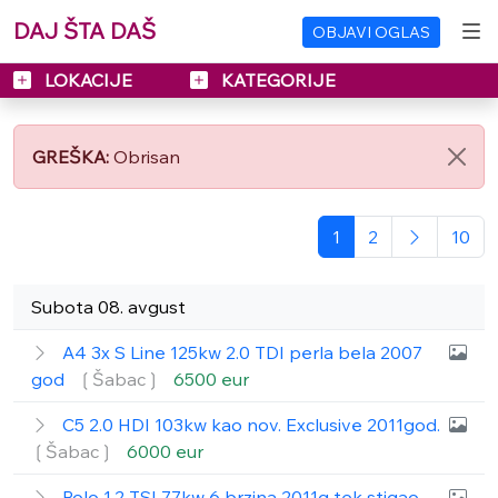
DAJ ŠTA DAŠ
OBJAVI OGLAS
LOKACIJE
KATEGORIJE
GREŠKA:
Obrisan
1
2
10
Subota 08. avgust
A4 3x S Line 125kw 2.0 TDI perla bela 2007
god
❲Šabac❳
6500 eur
C5 2.0 HDI 103kw kao nov. Exclusive 2011god.
❲Šabac❳
6000 eur
Polo 1.2 TSI 77kw 6 brzina 2011g tek stigao.