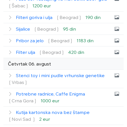
❲Šabac❳
1200 eur
Filteri goriva i ulja
❲Beograd❳
190 din
Sijalice
❲Beograd❳
95 din
Pribor za jelo
❲Beograd❳
1183 din
Filter ulja
❲Beograd❳
420 din
Četvrtak 06. avgust
Stenci toy i mini pudle vrhunske genetike
❲Vrbas❳
Potrebne radnice, Caffe Enigma
❲Crna Gora❳
1000 eur
Kutija kartonska nova bez štampe
❲Novi Sad ❳
2 eur