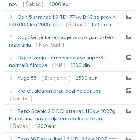
nov
❲Šabac❳
4000 eur
Golf 5 stranac 1.9 TDI 77kw BKC sa pravih
240.000 km 2005 god
❲Šabac❳
1500 eur
Odgušenje kanalizacije brzo-sigurno-bez
razbijanja
❲Novi Sad ❳
Digitalizacija - presnimavanje super8 i
normal8 filmova
❲Niš❳
1200 din
Yugo 55
❲Zrenjanin ❳
2500 eur
kre-dit siguran brza pozjmc ponuda
❲Centar❳
Reno Scenic 2.0 DCI stranac 110kw 2007g
Panorama, navigacija, euro kuka, 6 brzina
❲Šabac❳
1200 eur
Pezo 307 restajling 1.6 HDI 66kw 2007 god