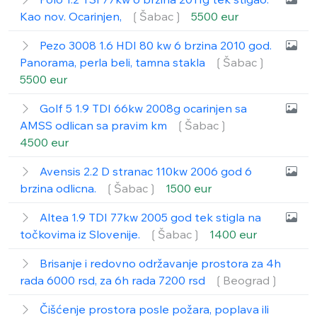
Kao nov. Ocarinjen,
❲Šabac❳
5500 eur
Pezo 3008 1.6 HDI 80 kw 6 brzina 2010 god.
Panorama, perla beli, tamna stakla
❲Šabac❳
5500 eur
Golf 5 1.9 TDI 66kw 2008g ocarinjen sa
AMSS odlican sa pravim km
❲Šabac❳
4500 eur
Avensis 2.2 D stranac 110kw 2006 god 6
brzina odlicna.
❲Šabac❳
1500 eur
Altea 1.9 TDI 77kw 2005 god tek stigla na
točkovima iz Slovenije.
❲Šabac❳
1400 eur
Brisanje i redovno održavanje prostora za 4h
rada 6000 rsd, za 6h rada 7200 rsd
❲Beograd❳
Čišćenje prostora posle požara, poplava ili