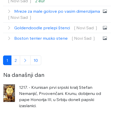
❲Novi Sad ❳
2 eur
Mreze za male golove po vasim dimenzijama
❲Novi Sad ❳
Goldendoodle prelepi štenci
❲Novi Sad ❳
Boston terrier musko stene
❲Novi Sad ❳
1
2
10
Na današnji dan
1217. - Krunisan prvi srpski kralj Stefan
Nemanjić, Prvovenčani. Krunu, dobijenu od
pape Honorija III, u Srbiju doneli papski
izaslanici.