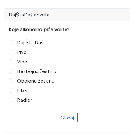
DajŠtaDaš anketa
Koje alkoholno piće volite?
Daj Šta Daš
Pivo
Vino
Bezbojnu žestinu
Obojenu žestinu
Liker
Radler
Glasaj