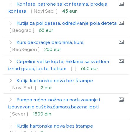
Konfete, patrone sa konfetama, prodaja
konfeta
❲Novi Sad ❳
45 eur
Kutija za pol deteta, određivanje pola deteta
❲Beograd❳
65 eur
Kurs dekoracije balonima, kurs,
❲BeoRegion❳
250 eur
Cepelini, velike lopte, reklama sa svetlom
iznad grada, lopte, helijum
❲❳
650 eur
Kutija kartonska nova bez štampe
❲Novi Sad ❳
2 eur
Pumpa ručno-nožna za naduvavanje i
izduvavanje dušeka,čamaca,bazena,lopti
❲Sever❳
1500 din
Kutija kartonska nova bez štampe