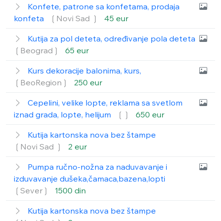
Konfete, patrone sa konfetama, prodaja
konfeta
❲Novi Sad ❳
45 eur
Kutija za pol deteta, određivanje pola deteta
❲Beograd❳
65 eur
Kurs dekoracije balonima, kurs,
❲BeoRegion❳
250 eur
Cepelini, velike lopte, reklama sa svetlom
iznad grada, lopte, helijum
❲❳
650 eur
Kutija kartonska nova bez štampe
❲Novi Sad ❳
2 eur
Pumpa ručno-nožna za naduvavanje i
izduvavanje dušeka,čamaca,bazena,lopti
❲Sever❳
1500 din
Kutija kartonska nova bez štampe