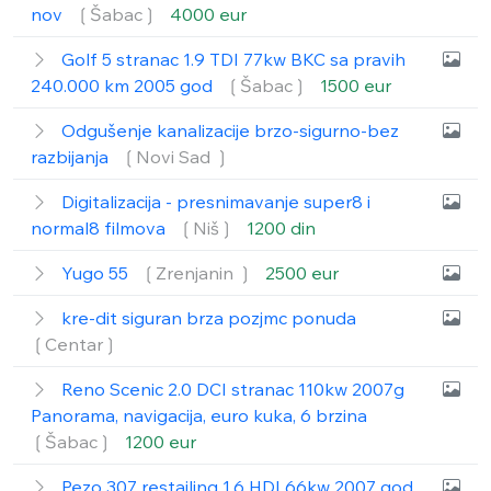
nov
❲Šabac❳
4000 eur
Golf 5 stranac 1.9 TDI 77kw BKC sa pravih
240.000 km 2005 god
❲Šabac❳
1500 eur
Odgušenje kanalizacije brzo-sigurno-bez
razbijanja
❲Novi Sad ❳
Digitalizacija - presnimavanje super8 i
normal8 filmova
❲Niš❳
1200 din
Yugo 55
❲Zrenjanin ❳
2500 eur
kre-dit siguran brza pozjmc ponuda
❲Centar❳
Reno Scenic 2.0 DCI stranac 110kw 2007g
Panorama, navigacija, euro kuka, 6 brzina
❲Šabac❳
1200 eur
Pezo 307 restajling 1.6 HDI 66kw 2007 god