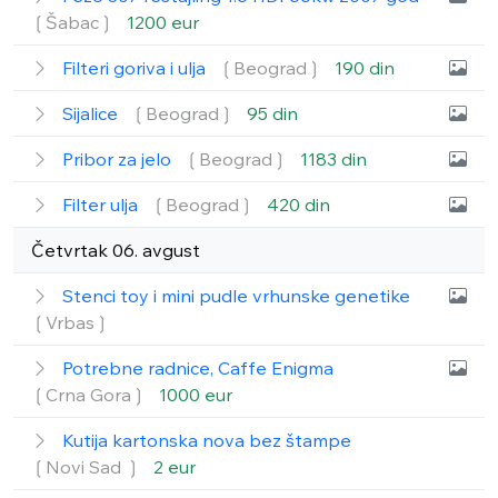
❲Šabac❳
1200 eur
Filteri goriva i ulja
❲Beograd❳
190 din
Sijalice
❲Beograd❳
95 din
Pribor za jelo
❲Beograd❳
1183 din
Filter ulja
❲Beograd❳
420 din
Četvrtak 06. avgust
Stenci toy i mini pudle vrhunske genetike
❲Vrbas❳
Potrebne radnice, Caffe Enigma
❲Crna Gora❳
1000 eur
Kutija kartonska nova bez štampe
❲Novi Sad ❳
2 eur