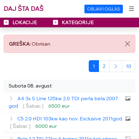
DAJ ŠTA DAŠ
OBJAVI OGLAS
LOKACIJE
KATEGORIJE
GREŠKA:
Obrisan
1
2
10
Subota 08. avgust
A4 3x S Line 125kw 2.0 TDI perla bela 2007
god
❲Šabac❳
6500 eur
C5 2.0 HDI 103kw kao nov. Exclusive 2011god.
❲Šabac❳
6000 eur
Polo 1.2 TSI 77kw 6 brzina 2011g tek stigao.