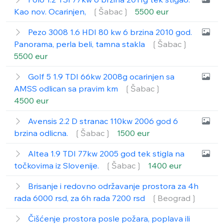
Kao nov. Ocarinjen,
❲Šabac❳
5500 eur
Pezo 3008 1.6 HDI 80 kw 6 brzina 2010 god.
Panorama, perla beli, tamna stakla
❲Šabac❳
5500 eur
Golf 5 1.9 TDI 66kw 2008g ocarinjen sa
AMSS odlican sa pravim km
❲Šabac❳
4500 eur
Avensis 2.2 D stranac 110kw 2006 god 6
brzina odlicna.
❲Šabac❳
1500 eur
Altea 1.9 TDI 77kw 2005 god tek stigla na
točkovima iz Slovenije.
❲Šabac❳
1400 eur
Brisanje i redovno održavanje prostora za 4h
rada 6000 rsd, za 6h rada 7200 rsd
❲Beograd❳
Čišćenje prostora posle požara, poplava ili