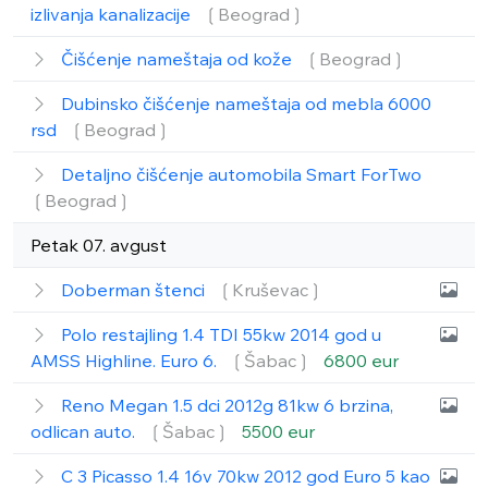
izlivanja kanalizacije
❲Beograd❳
Čišćenje nameštaja od kože
❲Beograd❳
Dubinsko čišćenje nameštaja od mebla 6000
rsd
❲Beograd❳
Detaljno čišćenje automobila Smart ForTwo
❲Beograd❳
Petak 07. avgust
Doberman štenci
❲Kruševac❳
Polo restajling 1.4 TDI 55kw 2014 god u
AMSS Highline. Euro 6.
❲Šabac❳
6800 eur
Reno Megan 1.5 dci 2012g 81kw 6 brzina,
odlican auto.
❲Šabac❳
5500 eur
C 3 Picasso 1.4 16v 70kw 2012 god Euro 5 kao