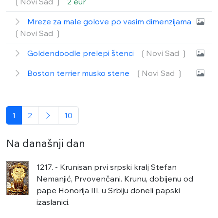
❲Novi Sad ❳
2 eur
Mreze za male golove po vasim dimenzijama
❲Novi Sad ❳
Goldendoodle prelepi štenci
❲Novi Sad ❳
Boston terrier musko stene
❲Novi Sad ❳
1
2
10
Na današnji dan
1217. - Krunisan prvi srpski kralj Stefan
Nemanjić, Prvovenčani. Krunu, dobijenu od
pape Honorija III, u Srbiju doneli papski
izaslanici.