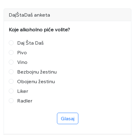
DajŠtaDaš anketa
Koje alkoholno piće volite?
Daj Šta Daš
Pivo
Vino
Bezbojnu žestinu
Obojenu žestinu
Liker
Radler
Glasaj