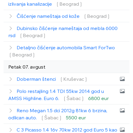
izlivanja kanalizacije
❲Beograd❳
Čišćenje nameštaja od kože
❲Beograd❳
Dubinsko čišćenje nameštaja od mebla 6000
rsd
❲Beograd❳
Detaljno čišćenje automobila Smart ForTwo
❲Beograd❳
Petak 07. avgust
Doberman štenci
❲Kruševac❳
Polo restajling 1.4 TDI 55kw 2014 god u
AMSS Highline. Euro 6.
❲Šabac❳
6800 eur
Reno Megan 1.5 dci 2012g 81kw 6 brzina,
odlican auto.
❲Šabac❳
5500 eur
C 3 Picasso 1.4 16v 70kw 2012 god Euro 5 kao