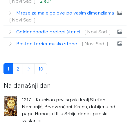
❲Novi Sad ❳
2 eur
Mreze za male golove po vasim dimenzijama
❲Novi Sad ❳
Goldendoodle prelepi štenci
❲Novi Sad ❳
Boston terrier musko stene
❲Novi Sad ❳
1
2
10
Na današnji dan
1217. - Krunisan prvi srpski kralj Stefan
Nemanjić, Prvovenčani. Krunu, dobijenu od
pape Honorija III, u Srbiju doneli papski
izaslanici.