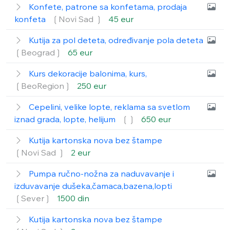
Konfete, patrone sa konfetama, prodaja
konfeta
❲Novi Sad ❳
45 eur
Kutija za pol deteta, određivanje pola deteta
❲Beograd❳
65 eur
Kurs dekoracije balonima, kurs,
❲BeoRegion❳
250 eur
Cepelini, velike lopte, reklama sa svetlom
iznad grada, lopte, helijum
❲❳
650 eur
Kutija kartonska nova bez štampe
❲Novi Sad ❳
2 eur
Pumpa ručno-nožna za naduvavanje i
izduvavanje dušeka,čamaca,bazena,lopti
❲Sever❳
1500 din
Kutija kartonska nova bez štampe