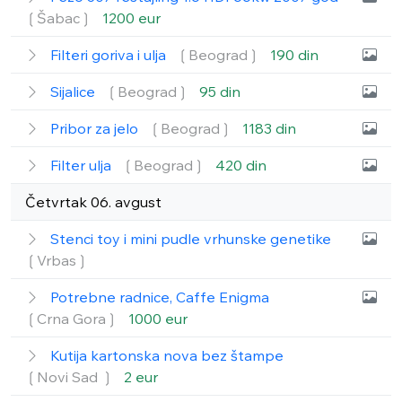
❲Šabac❳
1200 eur
Filteri goriva i ulja
❲Beograd❳
190 din
Sijalice
❲Beograd❳
95 din
Pribor za jelo
❲Beograd❳
1183 din
Filter ulja
❲Beograd❳
420 din
Četvrtak 06. avgust
Stenci toy i mini pudle vrhunske genetike
❲Vrbas❳
Potrebne radnice, Caffe Enigma
❲Crna Gora❳
1000 eur
Kutija kartonska nova bez štampe
❲Novi Sad ❳
2 eur