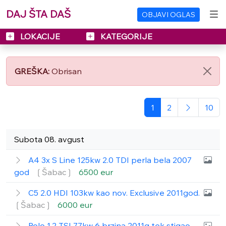
DAJ ŠTA DAŠ
OBJAVI OGLAS
LOKACIJE
KATEGORIJE
GREŠKA:
Obrisan
1
2
10
Subota 08. avgust
A4 3x S Line 125kw 2.0 TDI perla bela 2007
god
❲Šabac❳
6500 eur
C5 2.0 HDI 103kw kao nov. Exclusive 2011god.
❲Šabac❳
6000 eur
Polo 1.2 TSI 77kw 6 brzina 2011g tek stigao.