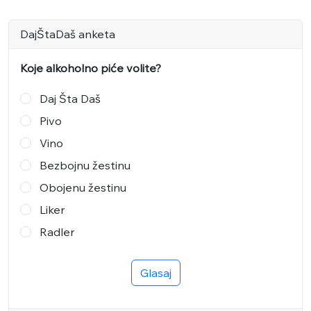
DajŠtaDaš anketa
Koje alkoholno piće volite?
Daj Šta Daš
Pivo
Vino
Bezbojnu žestinu
Obojenu žestinu
Liker
Radler
Glasaj