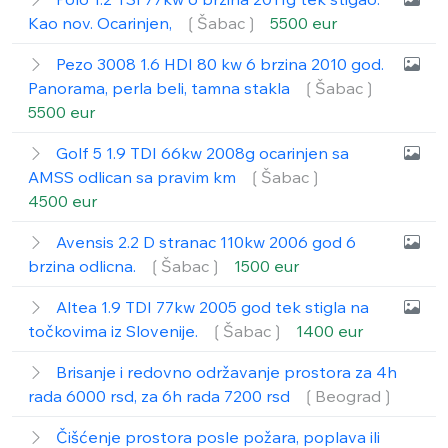
Kao nov. Ocarinjen,
❲Šabac❳
5500 eur
Pezo 3008 1.6 HDI 80 kw 6 brzina 2010 god.
Panorama, perla beli, tamna stakla
❲Šabac❳
5500 eur
Golf 5 1.9 TDI 66kw 2008g ocarinjen sa
AMSS odlican sa pravim km
❲Šabac❳
4500 eur
Avensis 2.2 D stranac 110kw 2006 god 6
brzina odlicna.
❲Šabac❳
1500 eur
Altea 1.9 TDI 77kw 2005 god tek stigla na
točkovima iz Slovenije.
❲Šabac❳
1400 eur
Brisanje i redovno održavanje prostora za 4h
rada 6000 rsd, za 6h rada 7200 rsd
❲Beograd❳
Čišćenje prostora posle požara, poplava ili