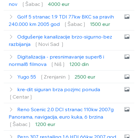
nov
❲Šabac❳
4000 eur
Golf 5 stranac 1.9 TDI 77kw BKC sa pravih
240.000 km 2005 god
❲Šabac❳
1500 eur
Odgušenje kanalizacije brzo-sigurno-bez
razbijanja
❲Novi Sad ❳
Digitalizacija - presnimavanje super8 i
normal8 filmova
❲Niš❳
1200 din
Yugo 55
❲Zrenjanin ❳
2500 eur
kre-dit siguran brza pozjmc ponuda
❲Centar❳
Reno Scenic 2.0 DCI stranac 110kw 2007g
Panorama, navigacija, euro kuka, 6 brzina
❲Šabac❳
1200 eur
Pezo 307 restajling 1.6 HDI 66kw 2007 god