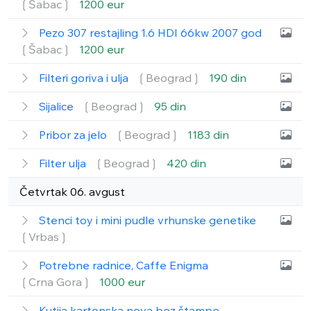
❲Šabac❳
1200 eur
Pezo 307 restajling 1.6 HDI 66kw 2007 god
❲Šabac❳
1200 eur
Filteri goriva i ulja
❲Beograd❳
190 din
Sijalice
❲Beograd❳
95 din
Pribor za jelo
❲Beograd❳
1183 din
Filter ulja
❲Beograd❳
420 din
Četvrtak 06. avgust
Stenci toy i mini pudle vrhunske genetike
❲Vrbas❳
Potrebne radnice, Caffe Enigma
❲Crna Gora❳
1000 eur
Kutija kartonska nova bez štampe