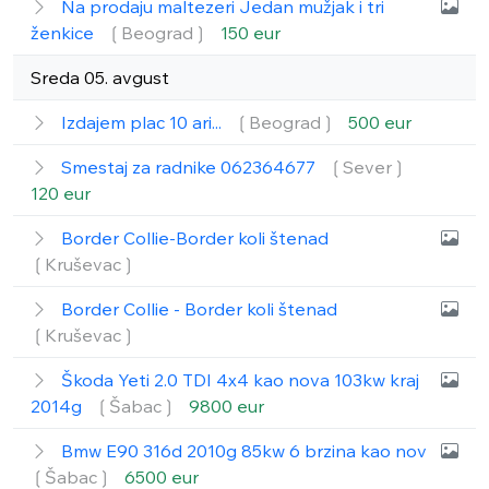
Na prodaju maltezeri Jedan mužjak i tri
ženkice
❲Beograd❳
150 eur
Sreda 05. avgust
Izdajem plac 10 ari...
❲Beograd❳
500 eur
Smestaj za radnike 062364677
❲Sever❳
120 eur
Border Collie-Border koli štenad
❲Kruševac❳
Border Collie - Border koli štenad
❲Kruševac❳
Škoda Yeti 2.0 TDI 4x4 kao nova 103kw kraj
2014g
❲Šabac❳
9800 eur
Bmw E90 316d 2010g 85kw 6 brzina kao nov
❲Šabac❳
6500 eur