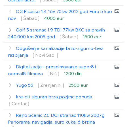
C 3 Picasso 1.4 16v 70kw 2012 god Euro 5 kao
nov
❲Šabac❳
4000 eur
Golf 5 stranac 1.9 TDI 77kw BKC sa pravih
240.000 km 2005 god
❲Šabac❳
1500 eur
Odgušenje kanalizacije brzo-sigurno-bez
razbijanja
❲Novi Sad ❳
Digitalizacija - presnimavanje super8 i
normal8 filmova
❲Niš❳
1200 din
Yugo 55
❲Zrenjanin ❳
2500 eur
kre-dit siguran brza pozjmc ponuda
❲Centar❳
Reno Scenic 2.0 DCI stranac 110kw 2007g
Panorama, navigacija, euro kuka, 6 brzina