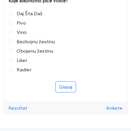
Koje alkoholno piće volite?
Daj Šta Daš
Pivo
Vino
Bezbojnu žestinu
Obojenu žestinu
Liker
Radler
Glasaj
Rezultat
Ankete