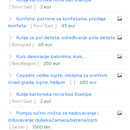
❲Novi Sad ❳
2 eur
Konfete, patrone sa konfetama, prodaja
konfeta
❲Novi Sad ❳
45 eur
Kutija za pol deteta, određivanje pola deteta
❲Beograd❳
65 eur
Kurs dekoracije balonima, kurs,
❲BeoRegion❳
250 eur
Cepelini, velike lopte, reklama sa svetlom
iznad grada, lopte, helijum
❲❳
650 eur
Kutija kartonska nova bez štampe
❲Novi Sad ❳
2 eur
Pumpa ručno-nožna za naduvavanje i
izduvavanje dušeka,čamaca,bazena,lopti
❲Sever❳
1500 din