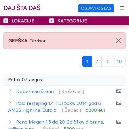
DAJ ŠTA DAŠ
OBJAVI OGLAS
LOKACIJE
KATEGORIJE
GREŠKA:
Obrisan
1
2
10
Petak 07. avgust
Doberman štenci
❲Kruševac❳
Polo restajling 1.4 TDI 55kw 2014 god u
AMSS Highline. Euro 6.
❲Šabac❳
6800 eur
Reno Megan 1.5 dci 2012g 81kw 6 brzina,
odlican auto.
❲Šabac❳
5500 eur