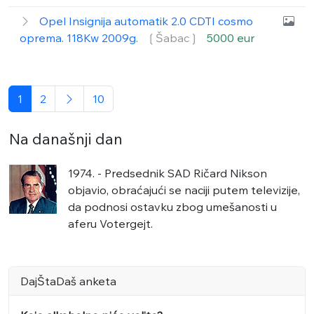
Opel Insignija automatik 2.0 CDTI cosmo
oprema. 118Kw 2009g.
❲Šabac❳
5000 eur
1
2
10
Na današnji dan
1974. - Predsednik SAD Ričard Nikson
objavio, obraćajući se naciji putem televizije,
da podnosi ostavku zbog umešanosti u
aferu Votergejt.
DajŠtaDaš anketa