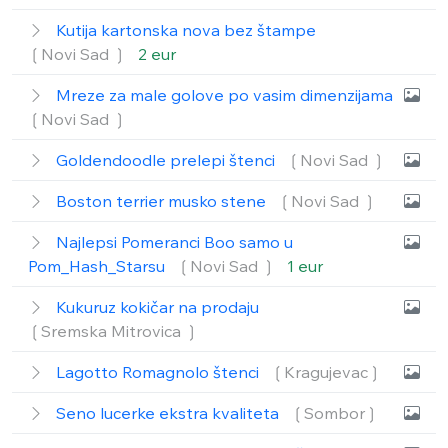
Kutija kartonska nova bez štampe
❲Novi Sad ❳
2 eur
Mreze za male golove po vasim dimenzijama
❲Novi Sad ❳
Goldendoodle prelepi štenci
❲Novi Sad ❳
Boston terrier musko stene
❲Novi Sad ❳
Najlepsi Pomeranci Boo samo u
Pom_Hash_Starsu
❲Novi Sad ❳
1 eur
Kukuruz kokičar na prodaju
❲Sremska Mitrovica ❳
Lagotto Romagnolo štenci
❲Kragujevac❳
Seno lucerke ekstra kvaliteta
❲Sombor❳