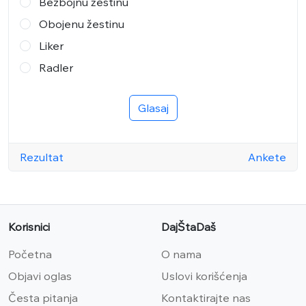
Bezbojnu žestinu
Obojenu žestinu
Liker
Radler
Glasaj
Rezultat
Ankete
Korisnici
DajŠtaDaš
Početna
O nama
Objavi oglas
Uslovi korišćenja
Česta pitanja
Kontaktirajte nas