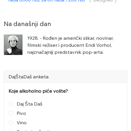
Na današnji dan
1928. - Rođen je američki slikar, novinar,
filmski režiser i producent Endi Vorhol,
najznačajniji predstavnik pop-arta.
DajŠtaDaš anketa
Koje alkoholno piće volite?
Daj Šta Daš
Pivo
Vino