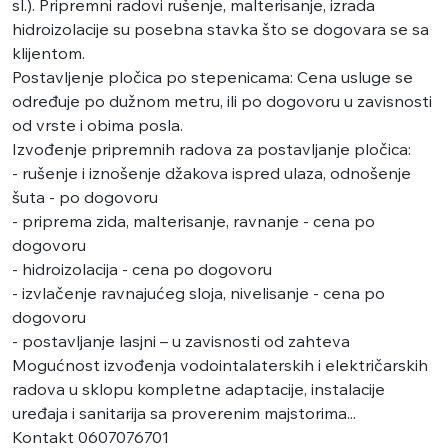
sl.). Pripremni radovi rušenje, malterisanje, izrada
hidroizolacije su posebna stavka što se dogovara se sa
klijentom.
Postavljenje pločica po stepenicama: Cena usluge se
određuje po dužnom metru, ili po dogovoru u zavisnosti
od vrste i obima posla.
Izvođenje pripremnih radova za postavljanje pločica:
- rušenje i iznošenje džakova ispred ulaza, odnošenje
šuta - po dogovoru
- priprema zida, malterisanje, ravnanje - cena po
dogovoru
- hidroizolacija - cena po dogovoru
- izvlačenje ravnajućeg sloja, nivelisanje - cena po
dogovoru
- postavljanje lasjni – u zavisnosti od zahteva
Mogućnost izvođenja vodointalaterskih i električarskih
radova u sklopu kompletne adaptacije, instalacije
uređaja i sanitarija sa proverenim majstorima...
Kontakt 0607076701