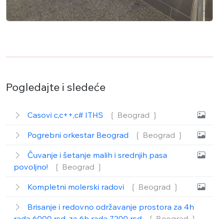
Pogledajte i sledeće
Casovi c,c++,c# ITHS
❲ Beograd
❳
Pogrebni orkestar Beograd
❲ Beograd
❳
Čuvanje i šetanje malih i srednjih pasa
povoljno!
❲ Beograd
❳
Kompletni molerski radovi
❲ Beograd
❳
Brisanje i redovno održavanje prostora za 4h
rada 6000 rsd, za 6h rada 7200 rsd
❲ Beograd
❳