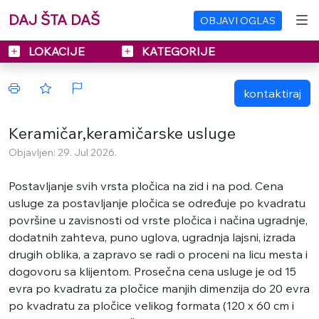
DAJ ŠTA DAŠ
OBJAVI OGLAS
LOKACIJE
KATEGORIJE
kontaktiraj
Keramičar,keramičarske usluge
Objavljen: 29. Jul 2026.
Postavljanje svih vrsta pločica na zid i na pod. Cena
usluge za postavljanje pločica se određuje po kvadratu
površine u zavisnosti od vrste pločica i načina ugradnje,
dodatnih zahteva, puno uglova, ugradnja lajsni, izrada
drugih oblika, a zapravo se radi o proceni na licu mesta i
dogovoru sa klijentom. Prosečna cena usluge je od 15
evra po kvadratu za pločice manjih dimenzija do 20 evra
po kvadratu za pločice velikog formata (120 x 60 cm i