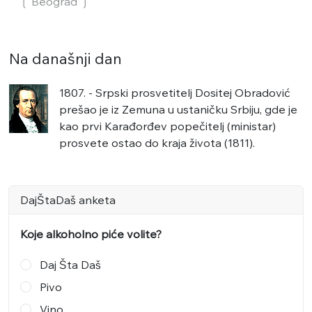
❲ Beograd
❳
Na današnji dan
1807. - Srpski prosvetitelj Dositej Obradović
prešao je iz Zemuna u ustaničku Srbiju, gde je
kao prvi Karađorđev popečitelj (ministar)
prosvete ostao do kraja života (1811).
DajŠtaDaš anketa
Koje alkoholno piće volite?
Daj Šta Daš
Pivo
Vino