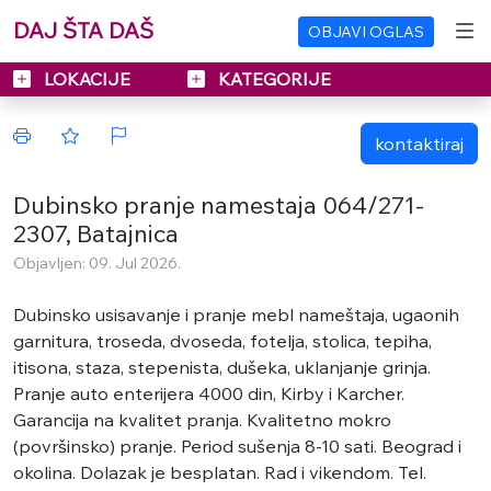
DAJ ŠTA DAŠ
OBJAVI OGLAS
LOKACIJE
KATEGORIJE
kontaktiraj
Dubinsko pranje namestaja 064/271-
2307, Batajnica
Objavljen: 09. Jul 2026.
Dubinsko usisavanje i pranje mebl nameštaja, ugaonih
garnitura, troseda, dvoseda, fotelja, stolica, tepiha,
itisona, staza, stepenista, dušeka, uklanjanje grinja.
Pranje auto enterijera 4000 din, Kirby i Karcher.
Garancija na kvalitet pranja. Kvalitetno mokro
(površinsko) pranje. Period sušenja 8-10 sati. Beograd i
okolina. Dolazak je besplatan. Rad i vikendom. Tel.