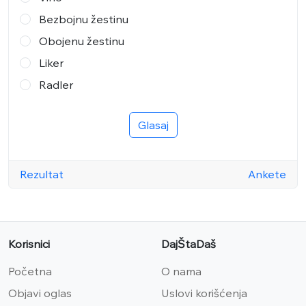
Bezbojnu žestinu
Obojenu žestinu
Liker
Radler
Glasaj
Rezultat
Ankete
Korisnici
DajŠtaDaš
Početna
O nama
Objavi oglas
Uslovi korišćenja