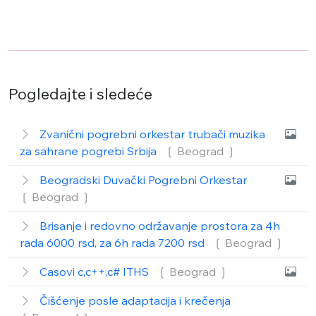
Pogledajte i sledeće
Zvanični pogrebni orkestar trubači muzika
za sahrane pogrebi Srbija
❲ Beograd
❳
Beogradski Duvački Pogrebni Orkestar
❲ Beograd
❳
Brisanje i redovno održavanje prostora za 4h
rada 6000 rsd, za 6h rada 7200 rsd
❲ Beograd
❳
Casovi c,c++,c# ITHS
❲ Beograd
❳
Čišćenje posle adaptacija i krečenja