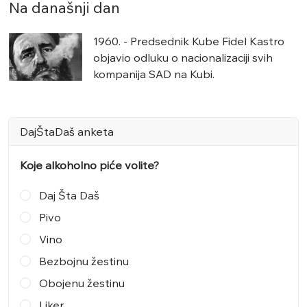
Na današnji dan
1960. - Predsednik Kube Fidel Kastro
objavio odluku o nacionalizaciji svih
kompanija SAD na Kubi.
DajŠtaDaš anketa
Koje alkoholno piće volite?
Daj Šta Daš
Pivo
Vino
Bezbojnu žestinu
Obojenu žestinu
Liker