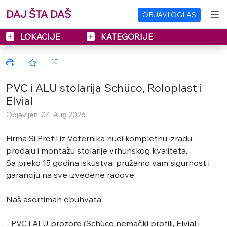
DAJ ŠTA DAŠ
OBJAVI OGLAS
LOKACIJE
KATEGORIJE
PVC i ALU stolarija Schüco, Roloplast i
Elvial
Objavljen: 04. Aug 2026.
Firma Si Profil iz Veternika nudi kompletnu izradu,
prodaju i montažu stolarije vrhunskog kvaliteta.
Sa preko 15 godina iskustva, pružamo vam sigurnost i
garanciju na sve izvedene radove.
​Naš asortiman obuhvata:
- ​PVC i ALU prozore (Schüco nemački profili, Elvial i