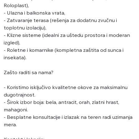
Roloplast),
- ​Ulazna i balkonska vrata,
- ​Zatvaranje terasa (rešenja za dodatnu zvučnu i
toplotnu izolaciju),
- ​Klizne sisteme (idealni za uštedu prostora i moderan
izgled),
- ​Roletne i komarnike (kompletna zaštita od sunca i
insekata).
​Zašto raditi sa nama?
- ​Koristimo isključivo kvalitetne okove za maksimalnu
dugotrajnost.
- ​Širok izbor boja: bela, antracit, orah, zlatni hrast,
mahagoni.
- ​Besplatne konsultacije i izlazak na teren radi uzimanja
mera.