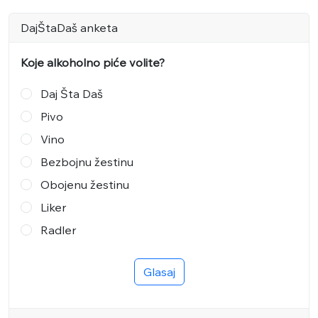
DajŠtaDaš anketa
Koje alkoholno piće volite?
Daj Šta Daš
Pivo
Vino
Bezbojnu žestinu
Obojenu žestinu
Liker
Radler
Glasaj