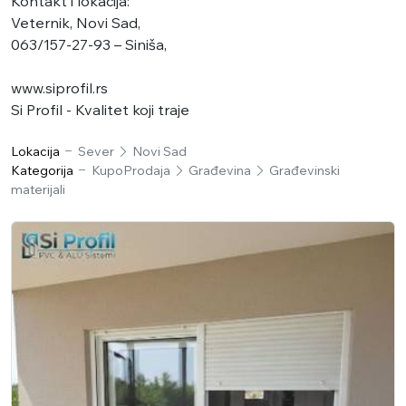
​Kontakt i lokacija:
Veternik, Novi Sad,
063/157-27-93 – Siniša,
www.siprofil.rs
​Si Profil - Kvalitet koji traje
Lokacija
Sever
Novi Sad
Kategorija
KupoProdaja
Građevina
Građevinski
materijali