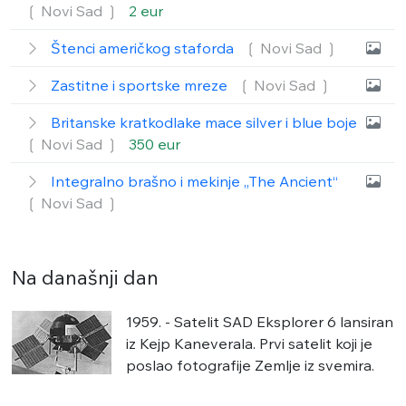
❲ Novi Sad
❳
2 eur
Štenci američkog staforda
❲ Novi Sad
❳
Zastitne i sportske mreze
❲ Novi Sad
❳
Britanske kratkodlake mace silver i blue boje
❲ Novi Sad
❳
350 eur
Integralno brašno i mekinje „The Ancient“
❲ Novi Sad
❳
Na današnji dan
1959. - Satelit SAD Eksplorer 6 lansiran
iz Kejp Kaneverala. Prvi satelit koji je
poslao fotografije Zemlje iz svemira.