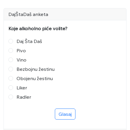
DajŠtaDaš anketa
Koje alkoholno piće volite?
Daj Šta Daš
Pivo
Vino
Bezbojnu žestinu
Obojenu žestinu
Liker
Radler
Glasaj