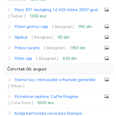
Pezo 307 restajling 1.6 HDI 66kw 2007 god
❲Šabac❳
1200 eur
Filteri goriva i ulja
❲Beograd❳
190 din
Sijalice
❲Beograd❳
95 din
Pribor za jelo
❲Beograd❳
1183 din
Filter ulja
❲Beograd❳
420 din
Četvrtak 06. avgust
Stenci toy i mini pudle vrhunske genetike
❲Vrbas❳
Potrebne radnice, Caffe Enigma
❲Crna Gora❳
1000 eur
Kutija kartonska nova bez štampe