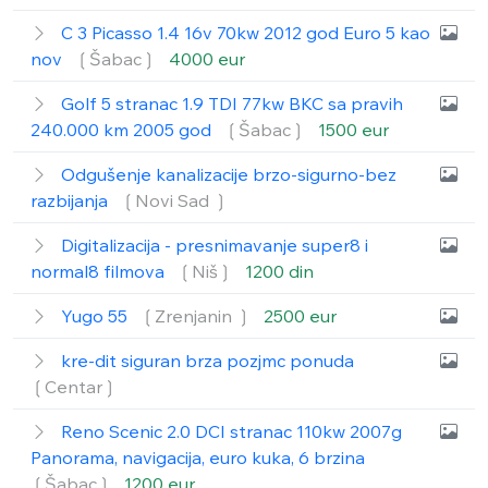
C 3 Picasso 1.4 16v 70kw 2012 god Euro 5 kao
nov
❲Šabac❳
4000 eur
Golf 5 stranac 1.9 TDI 77kw BKC sa pravih
240.000 km 2005 god
❲Šabac❳
1500 eur
Odgušenje kanalizacije brzo-sigurno-bez
razbijanja
❲Novi Sad ❳
Digitalizacija - presnimavanje super8 i
normal8 filmova
❲Niš❳
1200 din
Yugo 55
❲Zrenjanin ❳
2500 eur
kre-dit siguran brza pozjmc ponuda
❲Centar❳
Reno Scenic 2.0 DCI stranac 110kw 2007g
Panorama, navigacija, euro kuka, 6 brzina
❲Šabac❳
1200 eur