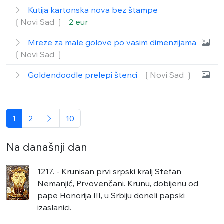
Kutija kartonska nova bez štampe
❲Novi Sad ❳
2 eur
Mreze za male golove po vasim dimenzijama
❲Novi Sad ❳
Goldendoodle prelepi štenci
❲Novi Sad ❳
1
2
10
Na današnji dan
1217. - Krunisan prvi srpski kralj Stefan
Nemanjić, Prvovenčani. Krunu, dobijenu od
pape Honorija III, u Srbiju doneli papski
izaslanici.