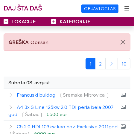
DAJ ŠTA DAŠ
OBJAVI OGLAS
LOKACIJE
KATEGORIJE
GREŠKA:
Obrisan
1
2
10
Subota 08. avgust
Francuski buldog
❲Sremska Mitrovica ❳
A4 3x S Line 125kw 2.0 TDI perla bela 2007
god
❲Šabac❳
6500 eur
C5 2.0 HDI 103kw kao nov. Exclusive 2011god.
❲Šabac❳
6000 eur