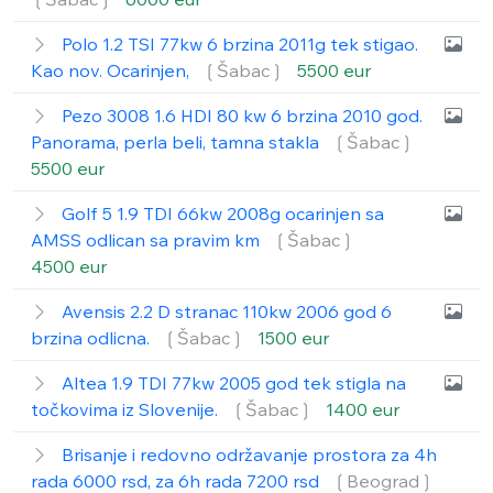
Polo 1.2 TSI 77kw 6 brzina 2011g tek stigao.
Kao nov. Ocarinjen,
❲Šabac❳
5500 eur
Pezo 3008 1.6 HDI 80 kw 6 brzina 2010 god.
Panorama, perla beli, tamna stakla
❲Šabac❳
5500 eur
Golf 5 1.9 TDI 66kw 2008g ocarinjen sa
AMSS odlican sa pravim km
❲Šabac❳
4500 eur
Avensis 2.2 D stranac 110kw 2006 god 6
brzina odlicna.
❲Šabac❳
1500 eur
Altea 1.9 TDI 77kw 2005 god tek stigla na
točkovima iz Slovenije.
❲Šabac❳
1400 eur
Brisanje i redovno održavanje prostora za 4h
rada 6000 rsd, za 6h rada 7200 rsd
❲Beograd❳