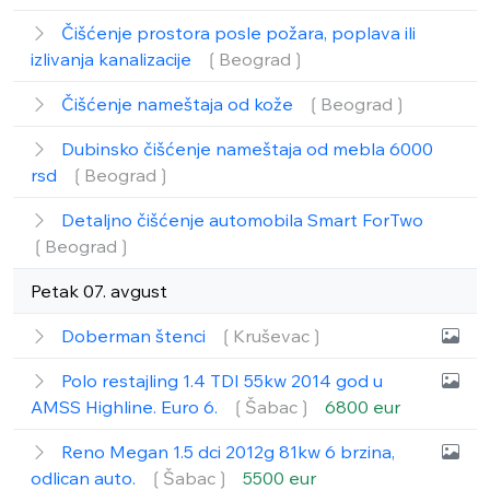
Čišćenje prostora posle požara, poplava ili
izlivanja kanalizacije
❲Beograd❳
Čišćenje nameštaja od kože
❲Beograd❳
Dubinsko čišćenje nameštaja od mebla 6000
rsd
❲Beograd❳
Detaljno čišćenje automobila Smart ForTwo
❲Beograd❳
Petak 07. avgust
Doberman štenci
❲Kruševac❳
Polo restajling 1.4 TDI 55kw 2014 god u
AMSS Highline. Euro 6.
❲Šabac❳
6800 eur
Reno Megan 1.5 dci 2012g 81kw 6 brzina,
odlican auto.
❲Šabac❳
5500 eur