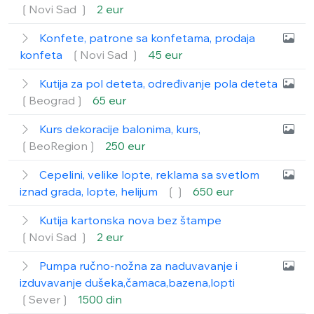
❲Novi Sad ❳
2 eur
Konfete, patrone sa konfetama, prodaja
konfeta
❲Novi Sad ❳
45 eur
Kutija za pol deteta, određivanje pola deteta
❲Beograd❳
65 eur
Kurs dekoracije balonima, kurs,
❲BeoRegion❳
250 eur
Cepelini, velike lopte, reklama sa svetlom
iznad grada, lopte, helijum
❲❳
650 eur
Kutija kartonska nova bez štampe
❲Novi Sad ❳
2 eur
Pumpa ručno-nožna za naduvavanje i
izduvavanje dušeka,čamaca,bazena,lopti
❲Sever❳
1500 din