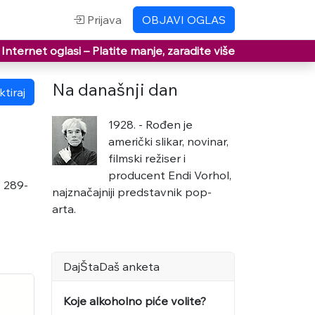
Prijava
OBJAVI OGLAS
Internet oglasi –
Platite manje, zaradite više
Na današnji dan
tiraj
1928. - Rođen je
američki slikar, novinar,
filmski režiser i
producent Endi Vorhol,
1 289-
najznačajniji predstavnik pop-
arta.
DajŠtaDaš anketa
Koje alkoholno piće volite?