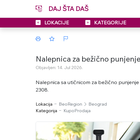
DAJ ŠTA DAŠ
LOKACIJE
KATEGORIJE
Nalepnica za bežično punjenj
Objavljen: 14. Jul 2026.
Nalepnica sa utičnicom za bežično punjenje
2308.
Lokacija
BeoRegion
Beograd
Kategorija
KupoProdaja