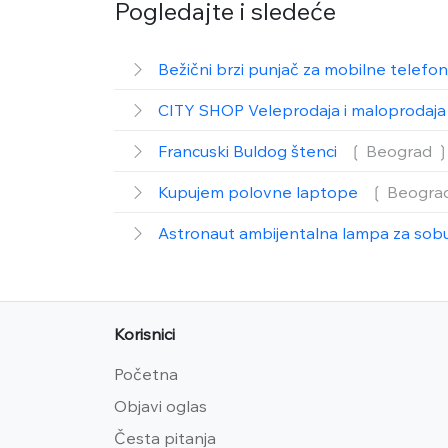
Pogledajte i sledeće
Bežični brzi punjač za mobilne telefo
CITY SHOP Veleprodaja i maloprodaja
Francuski Buldog štenci
❲ Beograd
Kupujem polovne laptope
❲ Beogra
Astronaut ambijentalna lampa za sob
Korisnici
Početna
Objavi oglas
Česta pitanja