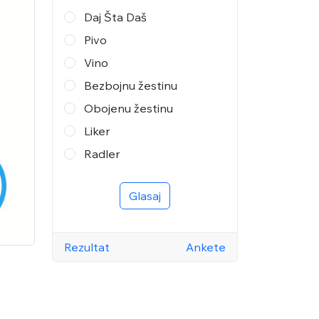
Daj Šta Daš
Pivo
Vino
Bezbojnu žestinu
Obojenu žestinu
Liker
Radler
Glasaj
Rezultat
Ankete