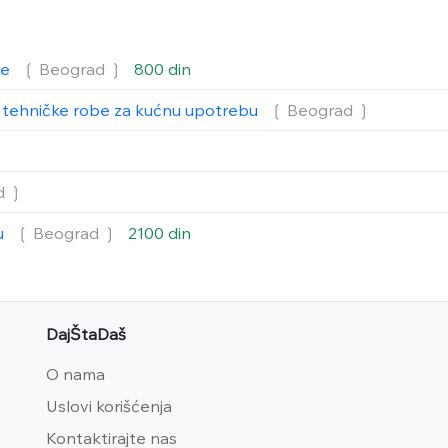
ne
❲ Beograd
❳
800 din
 tehničke robe za kućnu upotrebu
❲ Beograd
❳
❳
d
❳
u
❲ Beograd
❳
2100 din
DajŠtaDaš
O nama
Uslovi korišćenja
Kontaktirajte nas