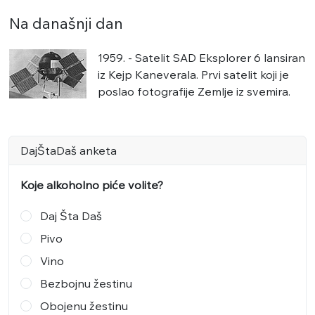
Na današnji dan
1959. - Satelit SAD Eksplorer 6 lansiran
iz Kejp Kaneverala. Prvi satelit koji je
poslao fotografije Zemlje iz svemira.
DajŠtaDaš anketa
Koje alkoholno piće volite?
Daj Šta Daš
Pivo
Vino
Bezbojnu žestinu
Obojenu žestinu