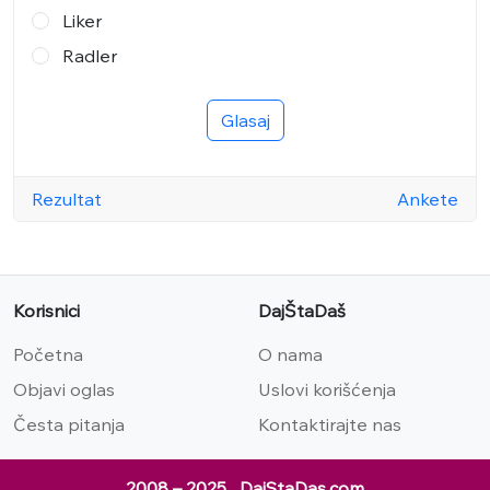
Liker
Radler
Glasaj
Rezultat
Ankete
Korisnici
DajŠtaDaš
Početna
O nama
Objavi oglas
Uslovi korišćenja
Česta pitanja
Kontaktirajte nas
2008 – 2025 DajStaDas.com