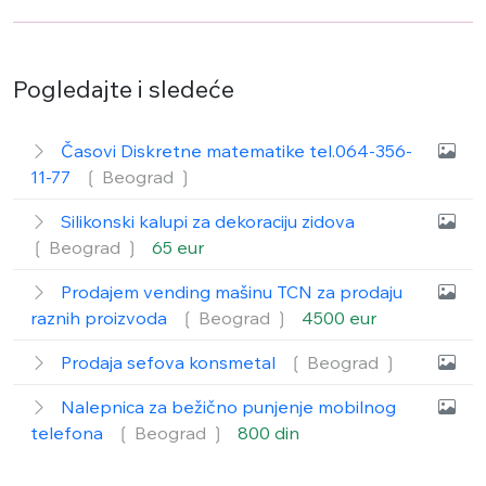
Pogledajte i sledeće
Časovi Diskretne matematike tel.064-356-
11-77
❲ Beograd
❳
Silikonski kalupi za dekoraciju zidova
❲ Beograd
❳
65 eur
Prodajem vending mašinu TCN za prodaju
raznih proizvoda
❲ Beograd
❳
4500 eur
Prodaja sefova konsmetal
❲ Beograd
❳
Nalepnica za bežično punjenje mobilnog
telefona
❲ Beograd
❳
800 din