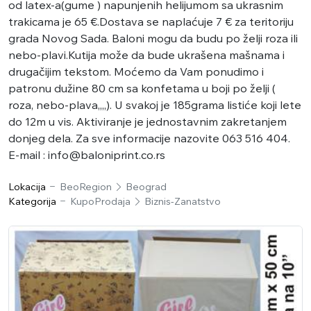
od latex-a(gume ) napunjenih helijumom sa ukrasnim
trakicama je 65 €.Dostava se naplaćuje 7 € za teritoriju
grada Novog Sada. Baloni mogu da budu po želji roza ili
nebo-plavi.Kutija može da bude ukrašena mašnama i
drugačijim tekstom. Moćemo da Vam ponudimo i
patronu dužine 80 cm sa konfetama u boji po želji (
roza, nebo-plava,,,,). U svakoj je 185grama listiće koji lete
do 12m u vis. Aktiviranje je jednostavnim zakretanjem
donjeg dela. Za sve informacije nazovite 063 516 404.
E-mail : info@baloniprint.co.rs
Lokacija
BeoRegion
Beograd
Kategorija
KupoProdaja
Biznis-Zanatstvo