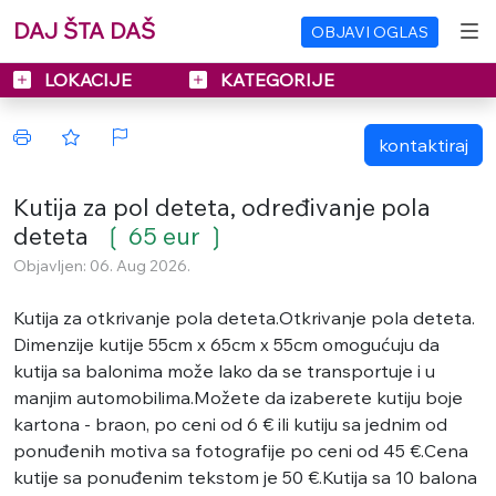
DAJ ŠTA DAŠ
OBJAVI OGLAS
LOKACIJE
KATEGORIJE
kontaktiraj
Kutija za pol deteta, određivanje pola
deteta
❲ 65 eur ❳
Objavljen: 06. Aug 2026.
Kutija za otkrivanje pola deteta.Otkrivanje pola deteta.
Dimenzije kutije 55cm x 65cm x 55cm omogućuju da
kutija sa balonima može lako da se transportuje i u
manjim automobilima.Možete da izaberete kutiju boje
kartona - braon, po ceni od 6 € ili kutiju sa jednim od
ponuđenih motiva sa fotografije po ceni od 45 €.Cena
kutije sa ponuđenim tekstom je 50 €.Kutija sa 10 balona