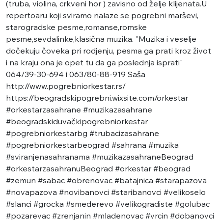
(truba, violina, crkveni hor ) zavisno od želje klijenata.U
repertoaru koji sviramo nalaze se pogrebni marševi,
starogradske pesme,romanse,romske
pesme,sevdalinke,klasična muzika. "Muzika i veselje
dočekuju čoveka pri rodjenju, pesma ga prati kroz život
i na kraju ona je opet tu da ga poslednja isprati"
064/39-30-694 i 063/80-88-919 Saša
http://www.pogrebniorkestar.rs/
https://beogradskipogrebni.wixsite.com/orkestar
#orkestarzasahrane #muzikazasahrane
#beogradskiduvačkipogrebniorkestar
#pogrebniorkestarbg #trubacizasahrane
#pogrebniorkestarbeograd #sahrana #muzika
#sviranjenasahranama #muzikazasahraneBeograd
#orkestarzasahranuBeograd #orkestar #beograd
#zemun #sabac #obrenovac #batajnica #starapazova
#novapazova #novibanovci #staribanovci #velikoselo
#slanci #grocka #smederevo #velikogradiste #golubac
#pozarevac #zrenjanin #mladenovac #vrcin #dobanovci