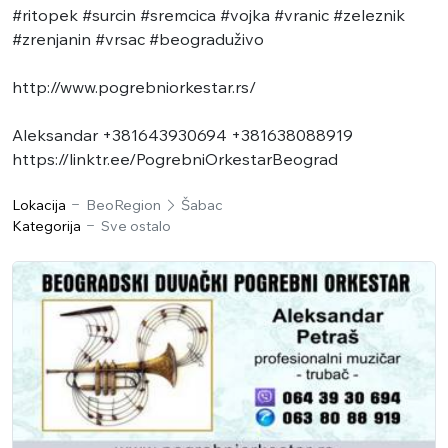
#ritopek #surcin #sremcica #vojka #vranic #zeleznik
#zrenjanin #vrsac #beograduživo
http://www.pogrebniorkestar.rs/
Aleksandar +381643930694 +381638088919
https://linktr.ee/PogrebniOrkestarBeograd
Lokacija
BeoRegion
Šabac
Kategorija
Sve ostalo