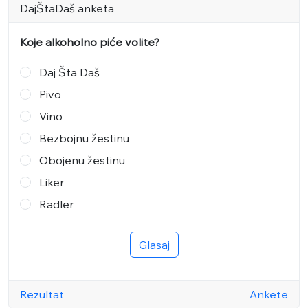
DajŠtaDaš anketa
Koje alkoholno piće volite?
Daj Šta Daš
Pivo
Vino
Bezbojnu žestinu
Obojenu žestinu
Liker
Radler
Glasaj
Rezultat
Ankete