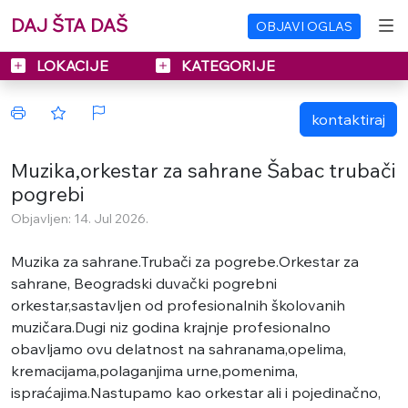
DAJ ŠTA DAŠ
OBJAVI OGLAS
LOKACIJE
KATEGORIJE
kontaktiraj
Muzika,orkestar za sahrane Šabac trubači
pogrebi
Objavljen: 14. Jul 2026.
Muzika za sahrane.Trubači za pogrebe.Orkestar za
sahrane, Beogradski duvački pogrebni
orkestar,sastavljen od profesionalnih školovanih
muzičara.Dugi niz godina krajnje profesionalno
obavljamo ovu delatnost na sahranama,opelima,
kremacijama,polaganjima urne,pomenima,
ispraćajima.Nastupamo kao orkestar ali i pojedinačno,