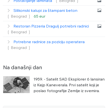
Postavljanje laminata
❲ Beograd
❳
Silikonski kalupi za štampani beton
❲ Beograd
❳
65 eur
Restoran Pizzeria Dragulj potrebni radnici
❲ Beograd
❳
Potrebne radnice za poziciju operatera
❲ Beograd
❳
Na današnji dan
1959. - Satelit SAD Eksplorer 6 lansiran
iz Kejp Kaneverala. Prvi satelit koji je
poslao fotografije Zemlje iz svemira.