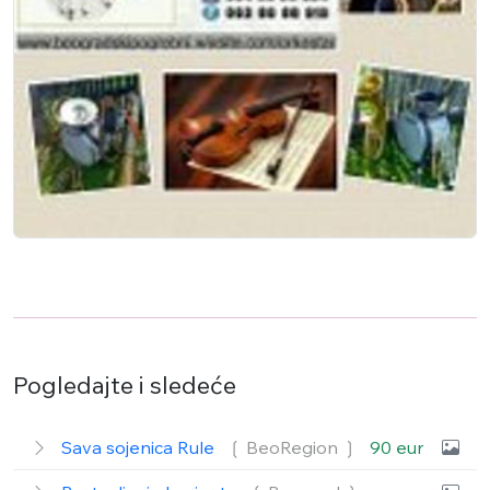
Pogledajte i sledeće
Sava sojenica Rule
❲ BeoRegion
❳
90 eur